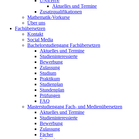
UNIcert®
Aktuelles und Termine
Zusatzqualifikationen
Mathematik-Vorkurse
Über uns
Fachübersetzen
Kontakt
Social Media
Bachelorstudiengang Fachübersetzen
Aktuelles und Termine
Studieninteressierte
Bewerbung
Zulassung
Studium
Praktikum
Studienplan
Stundenplan
Prüfungen
FAQ
Masterstudiengang Fach- und Medienübersetzen
Aktuelles und Termine
Studieninteressierte
Bewerbung
Zulassung
Fächer