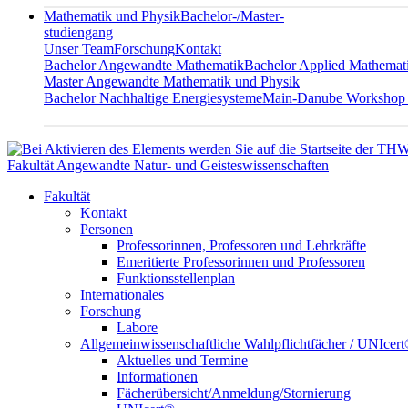
Mathematik und Physik
Bachelor-/Master-
studiengang
Unser Team
Forschung
Kontakt
Bachelor Angewandte Mathematik
Bachelor Applied Mathemat
Master Angewandte Mathematik und Physik
Bachelor Nachhaltige Energiesysteme
Main-Danube Workshop
Fakultät Angewandte Natur- und Geisteswissenschaften
Fakultät
Kontakt
Personen
Professorinnen, Professoren und Lehrkräfte
Emeritierte Professorinnen und Professoren
Funktionsstellenplan
Internationales
Forschung
Labore
Allgemeinwissenschaftliche Wahlpflichtfächer / UNIcer
Aktuelles und Termine
Informationen
Fächerübersicht/Anmeldung/Stornierung