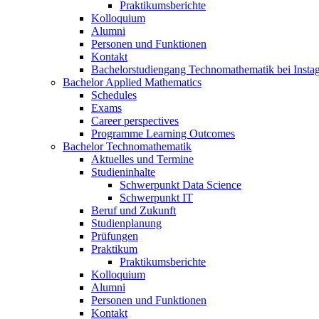
Praktikumsberichte
Kolloquium
Alumni
Personen und Funktionen
Kontakt
Bachelorstudiengang Technomathematik bei Instag
Bachelor Applied Mathematics
Schedules
Exams
Career perspectives
Programme Learning Outcomes
Bachelor Technomathematik
Aktuelles und Termine
Studieninhalte
Schwerpunkt Data Science
Schwerpunkt IT
Beruf und Zukunft
Studienplanung
Prüfungen
Praktikum
Praktikumsberichte
Kolloquium
Alumni
Personen und Funktionen
Kontakt