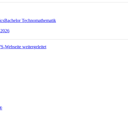
ics
Bachelor Technomathematik
 2026
t®