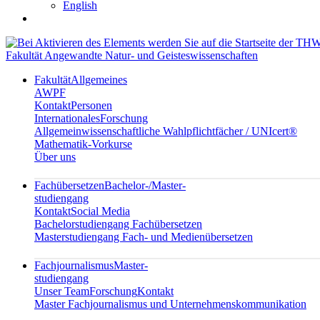
English
Fakultät Angewandte Natur- und Geisteswissenschaften
Fakultät
Allgemeines
AWPF
Kontakt
Personen
Internationales
Forschung
Allgemeinwissenschaftliche Wahlpflichtfächer / UNIcert®
Mathematik-Vorkurse
Über uns
Fachübersetzen
Bachelor-/Master-
studiengang
Kontakt
Social Media
Bachelorstudiengang Fachübersetzen
Masterstudiengang Fach- und Medienübersetzen
Fachjournalismus
Master-
studiengang
Unser Team
Forschung
Kontakt
Master Fachjournalismus und Unternehmenskommunikation