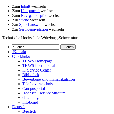
Zum
Inhalt
wechseln
Zum
Hauptmenü
wechseln
Zum
Navigationspfad
wechseln
Zur
Suche
wechseln
Zur
Sprachauswahl
wechseln
Zur
Servicenavigation
wechseln
Technische Hochschule Würzburg-Schweinfurt
Kontakt
Quicklinks
THWS Homepage
THWS International
IT Service Center
Bibliothek
Bewerbung und Immatrikulation
Telefonverzeichnis
Campusportal
Hochschulservice Studium
eLearning
Infoboard
Deutsch
Deutsch