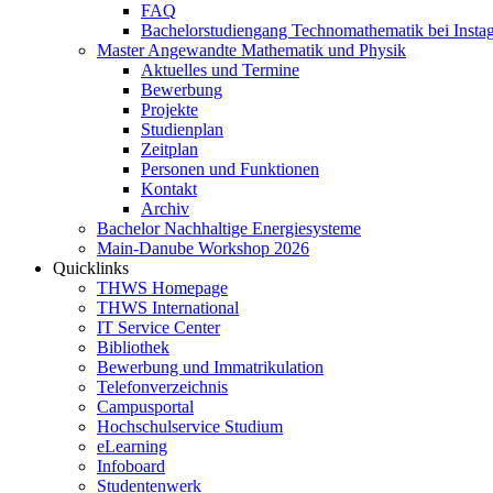
FAQ
Bachelorstudiengang Technomathematik bei Instag
Master Angewandte Mathematik und Physik
Aktuelles und Termine
Bewerbung
Projekte
Studienplan
Zeitplan
Personen und Funktionen
Kontakt
Archiv
Bachelor Nachhaltige Energiesysteme
Main-Danube Workshop 2026
Quicklinks
THWS Homepage
THWS International
IT Service Center
Bibliothek
Bewerbung und Immatrikulation
Telefonverzeichnis
Campusportal
Hochschulservice Studium
eLearning
Infoboard
Studentenwerk