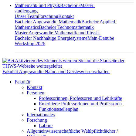
Mathematik und Physik
Bachelor-/Master-
studiengang
Unser Team
Forschung
Kontakt
Bachelor Angewandte Mathematik
Bachelor Applied
Mathematics
Bachelor Technomathematik
Master Angewandte Mathematik und Physik
Bachelor Nachhaltige Energiesysteme
Main-Danube
Workshop 2026
Fakultät Angewandte Natur- und Geisteswissenschaften
Fakultät
Kontakt
Personen
Professorinnen, Professoren und Lehrkräfte
Emeritierte Professorinnen und Professoren
Funktionsstellenplan
Internationales
Forschung
Labore
Allgemeinwissenschaftliche Wahlpflichtfächer /