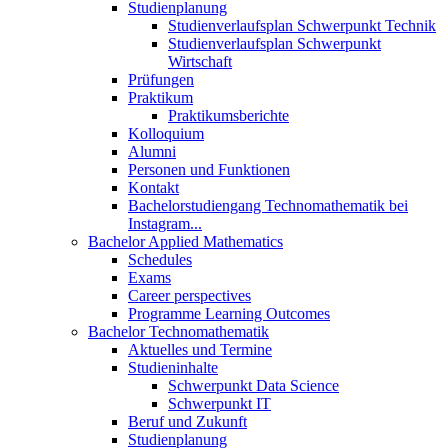
Studienplanung
Studienverlaufsplan Schwerpunkt Technik
Studienverlaufsplan Schwerpunkt
Wirtschaft
Prüfungen
Praktikum
Praktikumsberichte
Kolloquium
Alumni
Personen und Funktionen
Kontakt
Bachelorstudiengang Technomathematik bei
Instagram...
Bachelor Applied Mathematics
Schedules
Exams
Career perspectives
Programme Learning Outcomes
Bachelor Technomathematik
Aktuelles und Termine
Studieninhalte
Schwerpunkt Data Science
Schwerpunkt IT
Beruf und Zukunft
Studienplanung