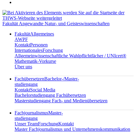
Fakultät Angewandte Natur- und Geisteswissenschaften
Fakultät
Allgemeines
AWPF
Kontakt
Personen
Internationales
Forschung
Allgemeinwissenschaftliche Wahlpflichtfächer / UNIcert®
Mathematik-Vorkurse
Über uns
Fachübersetzen
Bachelor-/Master-
studiengang
Kontakt
Social Media
Bachelorstudiengang Fachübersetzen
Masterstudiengang Fach- und Medienübersetzen
Fachjournalismus
Master-
studiengang
Unser Team
Forschung
Kontakt
Master Fachjournalismus und Unternehmenskommunikation