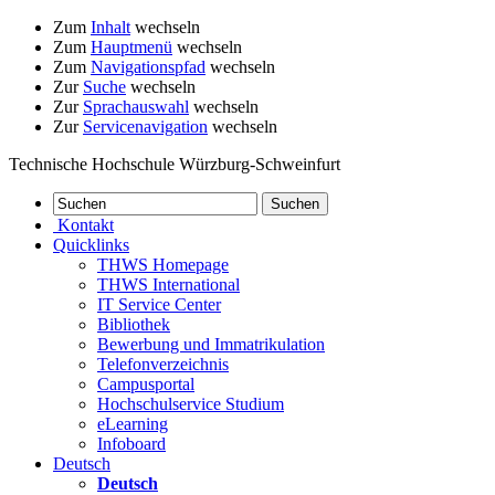
Zum
Inhalt
wechseln
Zum
Hauptmenü
wechseln
Zum
Navigationspfad
wechseln
Zur
Suche
wechseln
Zur
Sprachauswahl
wechseln
Zur
Servicenavigation
wechseln
Technische Hochschule Würzburg-Schweinfurt
Kontakt
Quicklinks
THWS Homepage
THWS International
IT Service Center
Bibliothek
Bewerbung und Immatrikulation
Telefonverzeichnis
Campusportal
Hochschulservice Studium
eLearning
Infoboard
Deutsch
Deutsch