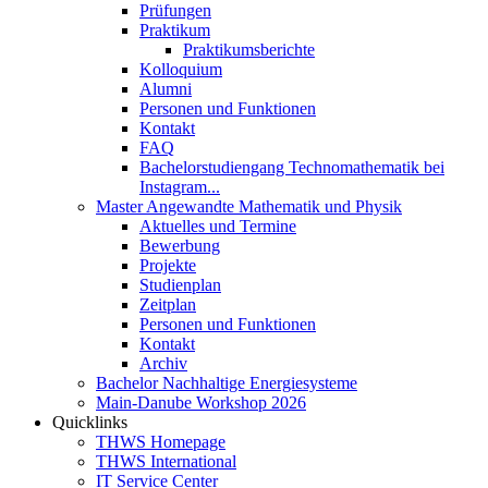
Prüfungen
Praktikum
Praktikumsberichte
Kolloquium
Alumni
Personen und Funktionen
Kontakt
FAQ
Bachelorstudiengang Technomathematik bei
Instagram...
Master Angewandte Mathematik und Physik
Aktuelles und Termine
Bewerbung
Projekte
Studienplan
Zeitplan
Personen und Funktionen
Kontakt
Archiv
Bachelor Nachhaltige Energiesysteme
Main-Danube Workshop 2026
Quicklinks
THWS Homepage
THWS International
IT Service Center