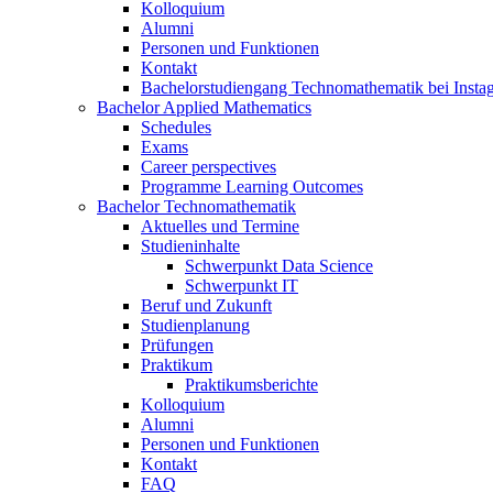
Kolloquium
Alumni
Personen und Funktionen
Kontakt
Bachelorstudiengang Technomathematik bei Instag
Bachelor Applied Mathematics
Schedules
Exams
Career perspectives
Programme Learning Outcomes
Bachelor Technomathematik
Aktuelles und Termine
Studieninhalte
Schwerpunkt Data Science
Schwerpunkt IT
Beruf und Zukunft
Studienplanung
Prüfungen
Praktikum
Praktikumsberichte
Kolloquium
Alumni
Personen und Funktionen
Kontakt
FAQ