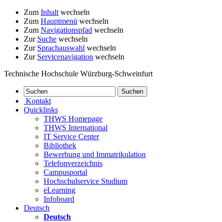
Zum
Inhalt
wechseln
Zum
Hauptmenü
wechseln
Zum
Navigationspfad
wechseln
Zur
Suche
wechseln
Zur
Sprachauswahl
wechseln
Zur
Servicenavigation
wechseln
Technische Hochschule Würzburg-Schweinfurt
Kontakt
Quicklinks
THWS Homepage
THWS International
IT Service Center
Bibliothek
Bewerbung und Immatrikulation
Telefonverzeichnis
Campusportal
Hochschulservice Studium
eLearning
Infoboard
Deutsch
Deutsch