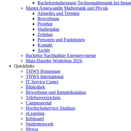
Bachelorstudiengang Technomathematik bei Instag
Master Angewandte Mathematik und Physik
Aktuelles und Termine
Bewerbung
Projekte
Studienplan
Zeitplan
Personen und Funktionen
Kontakt
Archiv
Bachelor Nachhaltige Energiesysteme
Main-Danube Workshop 2026
Quicklinks
THWS Homepage
THWS International
IT Service Center
Bibliothek
Bewerbung und Immatrikulation
Telefonverzeichnis
Campusportal
Hochschulservice Studium
eLearning
Infoboard
Studentenwerk
Mensa