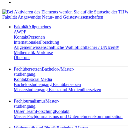
Fakultät Angewandte Natur- und Geisteswissenschaften
Fakultät
Allgemeines
AWPF
Kontakt
Personen
Internationales
Forschung
Allgemeinwissenschaftliche Wahlpflichtfächer / UNIcert®
Mathematik-Vorkurse
Über uns
Fachübersetzen
Bachelor-/Master-
studiengang
Kontakt
Social Media
Bachelorstudiengang Fachübersetzen
Masterstudiengang Fach- und Medienübersetzen
Fachjournalismus
Master-
studiengang
Unser Team
Forschung
Kontakt
Master Fachjournalismus und Unternehmenskommunikation
Mathematik und Physik
Bachelor-/Master-