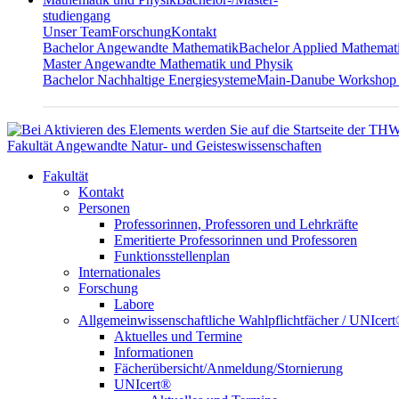
studiengang
Unser Team
Forschung
Kontakt
Bachelor Angewandte Mathematik
Bachelor Applied Mathemat
Master Angewandte Mathematik und Physik
Bachelor Nachhaltige Energiesysteme
Main-Danube Workshop
Fakultät Angewandte Natur- und Geisteswissenschaften
Fakultät
Kontakt
Personen
Professorinnen, Professoren und Lehrkräfte
Emeritierte Professorinnen und Professoren
Funktionsstellenplan
Internationales
Forschung
Labore
Allgemeinwissenschaftliche Wahlpflichtfächer / UNIcer
Aktuelles und Termine
Informationen
Fächerübersicht/Anmeldung/Stornierung
UNIcert®