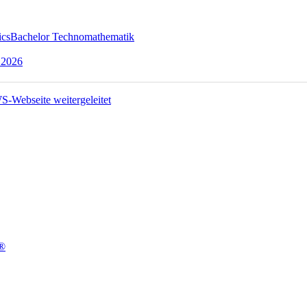
ics
Bachelor Technomathematik
 2026
t®