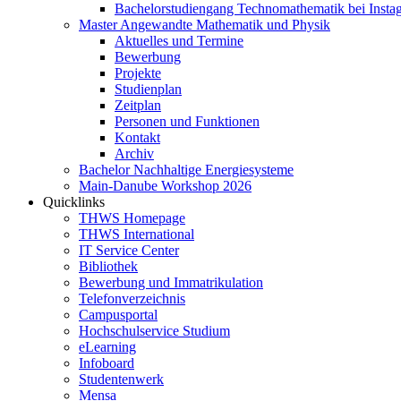
Bachelorstudiengang Technomathematik bei Instag
Master Angewandte Mathematik und Physik
Aktuelles und Termine
Bewerbung
Projekte
Studienplan
Zeitplan
Personen und Funktionen
Kontakt
Archiv
Bachelor Nachhaltige Energiesysteme
Main-Danube Workshop 2026
Quicklinks
THWS Homepage
THWS International
IT Service Center
Bibliothek
Bewerbung und Immatrikulation
Telefonverzeichnis
Campusportal
Hochschulservice Studium
eLearning
Infoboard
Studentenwerk
Mensa