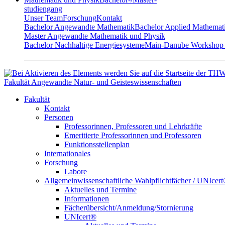
studiengang
Unser Team
Forschung
Kontakt
Bachelor Angewandte Mathematik
Bachelor Applied Mathemat
Master Angewandte Mathematik und Physik
Bachelor Nachhaltige Energiesysteme
Main-Danube Workshop
Fakultät Angewandte Natur- und Geisteswissenschaften
Fakultät
Kontakt
Personen
Professorinnen, Professoren und Lehrkräfte
Emeritierte Professorinnen und Professoren
Funktionsstellenplan
Internationales
Forschung
Labore
Allgemeinwissenschaftliche Wahlpflichtfächer / UNIcer
Aktuelles und Termine
Informationen
Fächerübersicht/Anmeldung/Stornierung
UNIcert®