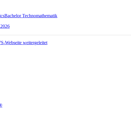
ics
Bachelor Technomathematik
 2026
t®