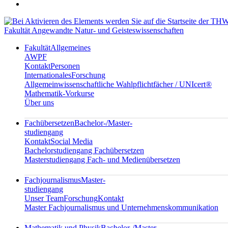
Fakultät Angewandte Natur- und Geisteswissenschaften
Fakultät
Allgemeines
AWPF
Kontakt
Personen
Internationales
Forschung
Allgemeinwissenschaftliche Wahlpflichtfächer / UNIcert®
Mathematik-Vorkurse
Über uns
Fachübersetzen
Bachelor-/Master-
studiengang
Kontakt
Social Media
Bachelorstudiengang Fachübersetzen
Masterstudiengang Fach- und Medienübersetzen
Fachjournalismus
Master-
studiengang
Unser Team
Forschung
Kontakt
Master Fachjournalismus und Unternehmenskommunikation
Mathematik und Physik
Bachelor-/Master-