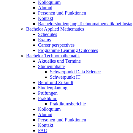
Kolloquium
Alumni
Personen und Funktionen
Kontakt
Bachelorstudiengang Technomathematik bei Instag
Bachelor Applied Mathematics
Schedules
Exams
Career perspectives
Programme Learning Outcomes
Bachelor Technomathematik
Aktuelles und Termine
Studieninhalte
Schwerpunkt Data Science
Schwerpunkt IT
Beruf und Zukunft
Studienplanung
Prüfungen
Praktikum
Praktikumsberichte
Kolloquium
Alumni
Personen und Funktionen
Kontakt
FAQ