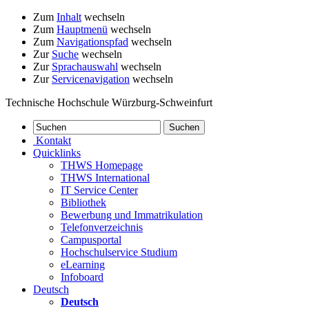
Zum
Inhalt
wechseln
Zum
Hauptmenü
wechseln
Zum
Navigationspfad
wechseln
Zur
Suche
wechseln
Zur
Sprachauswahl
wechseln
Zur
Servicenavigation
wechseln
Technische Hochschule Würzburg-Schweinfurt
Kontakt
Quicklinks
THWS Homepage
THWS International
IT Service Center
Bibliothek
Bewerbung und Immatrikulation
Telefonverzeichnis
Campusportal
Hochschulservice Studium
eLearning
Infoboard
Deutsch
Deutsch