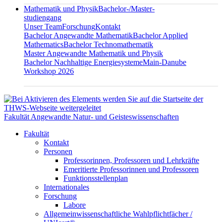
Mathematik und Physik
Bachelor-/Master-
studiengang
Unser Team
Forschung
Kontakt
Bachelor Angewandte Mathematik
Bachelor Applied
Mathematics
Bachelor Technomathematik
Master Angewandte Mathematik und Physik
Bachelor Nachhaltige Energiesysteme
Main-Danube
Workshop 2026
Fakultät Angewandte Natur- und Geisteswissenschaften
Fakultät
Kontakt
Personen
Professorinnen, Professoren und Lehrkräfte
Emeritierte Professorinnen und Professoren
Funktionsstellenplan
Internationales
Forschung
Labore
Allgemeinwissenschaftliche Wahlpflichtfächer /