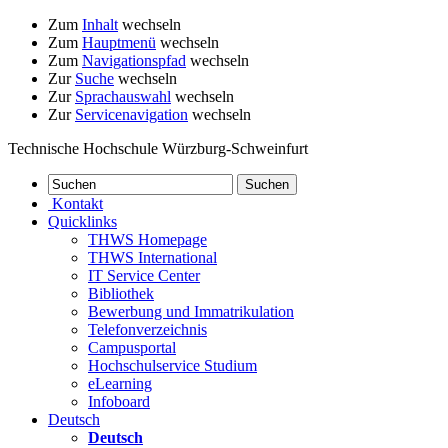
Zum
Inhalt
wechseln
Zum
Hauptmenü
wechseln
Zum
Navigationspfad
wechseln
Zur
Suche
wechseln
Zur
Sprachauswahl
wechseln
Zur
Servicenavigation
wechseln
Technische Hochschule Würzburg-Schweinfurt
Kontakt
Quicklinks
THWS Homepage
THWS International
IT Service Center
Bibliothek
Bewerbung und Immatrikulation
Telefonverzeichnis
Campusportal
Hochschulservice Studium
eLearning
Infoboard
Deutsch
Deutsch