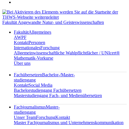
Fakultät Angewandte Natur- und Geisteswissenschaften
Fakultät
Allgemeines
AWPF
Kontakt
Personen
Internationales
Forschung
Allgemeinwissenschaftliche Wahlpflichtfächer / UNIcert®
Mathematik-Vorkurse
Über uns
Fachübersetzen
Bachelor-/Master-
studiengang
Kontakt
Social Media
Bachelorstudiengang Fachübersetzen
Masterstudiengang Fach- und Medienübersetzen
Fachjournalismus
Master-
studiengang
Unser Team
Forschung
Kontakt
Master Fachjournalismus und Unternehmenskommunikation