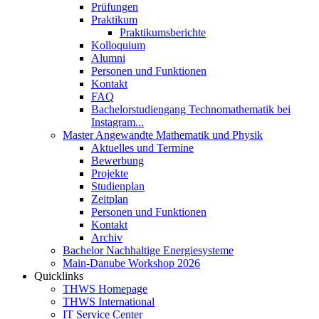
Prüfungen
Praktikum
Praktikumsberichte
Kolloquium
Alumni
Personen und Funktionen
Kontakt
FAQ
Bachelorstudiengang Technomathematik bei
Instagram...
Master Angewandte Mathematik und Physik
Aktuelles und Termine
Bewerbung
Projekte
Studienplan
Zeitplan
Personen und Funktionen
Kontakt
Archiv
Bachelor Nachhaltige Energiesysteme
Main-Danube Workshop 2026
Quicklinks
THWS Homepage
THWS International
IT Service Center