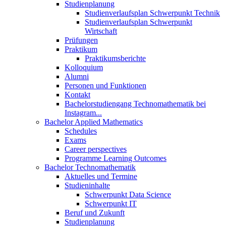
Studienplanung
Studienverlaufsplan Schwerpunkt Technik
Studienverlaufsplan Schwerpunkt
Wirtschaft
Prüfungen
Praktikum
Praktikumsberichte
Kolloquium
Alumni
Personen und Funktionen
Kontakt
Bachelorstudiengang Technomathematik bei
Instagram...
Bachelor Applied Mathematics
Schedules
Exams
Career perspectives
Programme Learning Outcomes
Bachelor Technomathematik
Aktuelles und Termine
Studieninhalte
Schwerpunkt Data Science
Schwerpunkt IT
Beruf und Zukunft
Studienplanung