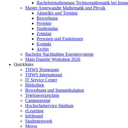
Bachelorstudiengang Technomathematik bei Instag
Master Angewandte Mathematik und Physik
Aktuelles und Termine
Bewerbung
Projekte
Studienplan
Zeitplan
Personen und Funktionen
Kontakt
Archiv
Bachelor Nachhaltige Energiesysteme
Main-Danube Workshop 2026
Quicklinks
THWS Homepage
THWS International
IT Service Center
Bibliothek
Bewerbung und Immatrikulation
Telefonverzeichnis
Campusportal
Hochschulservice Studium
eLearning
Infoboard
Studentenwerk
Mensa