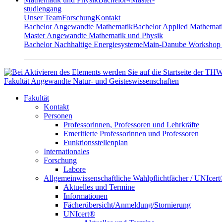
studiengang
Unser Team
Forschung
Kontakt
Bachelor Angewandte Mathematik
Bachelor Applied Mathemat
Master Angewandte Mathematik und Physik
Bachelor Nachhaltige Energiesysteme
Main-Danube Workshop
Fakultät Angewandte Natur- und Geisteswissenschaften
Fakultät
Kontakt
Personen
Professorinnen, Professoren und Lehrkräfte
Emeritierte Professorinnen und Professoren
Funktionsstellenplan
Internationales
Forschung
Labore
Allgemeinwissenschaftliche Wahlpflichtfächer / UNIcer
Aktuelles und Termine
Informationen
Fächerübersicht/Anmeldung/Stornierung
UNIcert®