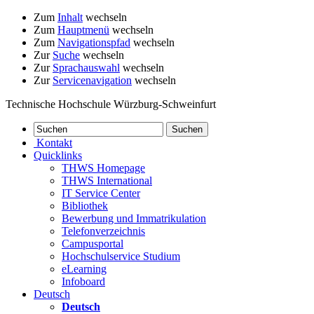
Zum
Inhalt
wechseln
Zum
Hauptmenü
wechseln
Zum
Navigationspfad
wechseln
Zur
Suche
wechseln
Zur
Sprachauswahl
wechseln
Zur
Servicenavigation
wechseln
Technische Hochschule Würzburg-Schweinfurt
Kontakt
Quicklinks
THWS Homepage
THWS International
IT Service Center
Bibliothek
Bewerbung und Immatrikulation
Telefonverzeichnis
Campusportal
Hochschulservice Studium
eLearning
Infoboard
Deutsch
Deutsch