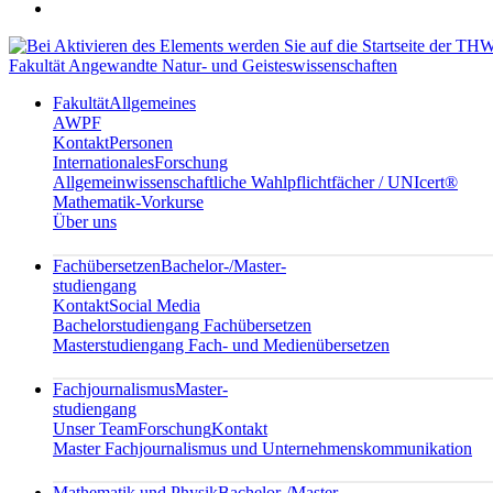
Fakultät Angewandte Natur- und Geisteswissenschaften
Fakultät
Allgemeines
AWPF
Kontakt
Personen
Internationales
Forschung
Allgemeinwissenschaftliche Wahlpflichtfächer / UNIcert®
Mathematik-Vorkurse
Über uns
Fachübersetzen
Bachelor-/Master-
studiengang
Kontakt
Social Media
Bachelorstudiengang Fachübersetzen
Masterstudiengang Fach- und Medienübersetzen
Fachjournalismus
Master-
studiengang
Unser Team
Forschung
Kontakt
Master Fachjournalismus und Unternehmenskommunikation
Mathematik und Physik
Bachelor-/Master-