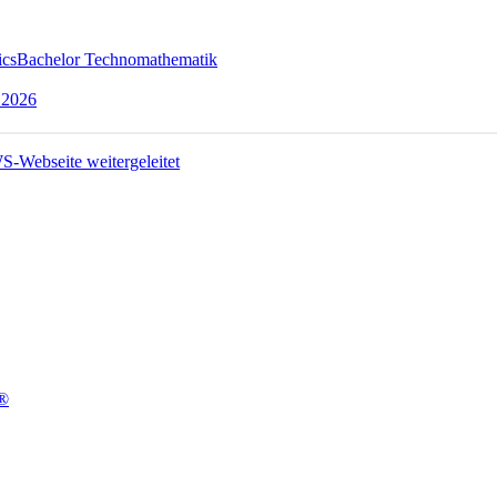
ics
Bachelor Technomathematik
 2026
t®