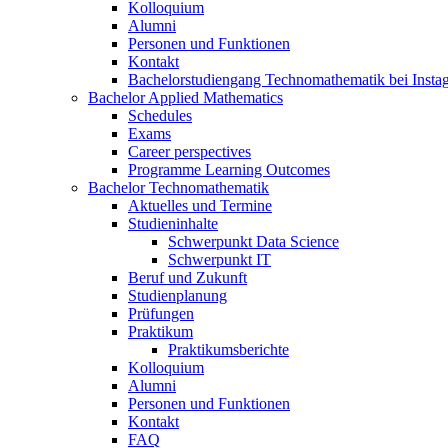
Kolloquium
Alumni
Personen und Funktionen
Kontakt
Bachelorstudiengang Technomathematik bei Instag
Bachelor Applied Mathematics
Schedules
Exams
Career perspectives
Programme Learning Outcomes
Bachelor Technomathematik
Aktuelles und Termine
Studieninhalte
Schwerpunkt Data Science
Schwerpunkt IT
Beruf und Zukunft
Studienplanung
Prüfungen
Praktikum
Praktikumsberichte
Kolloquium
Alumni
Personen und Funktionen
Kontakt
FAQ