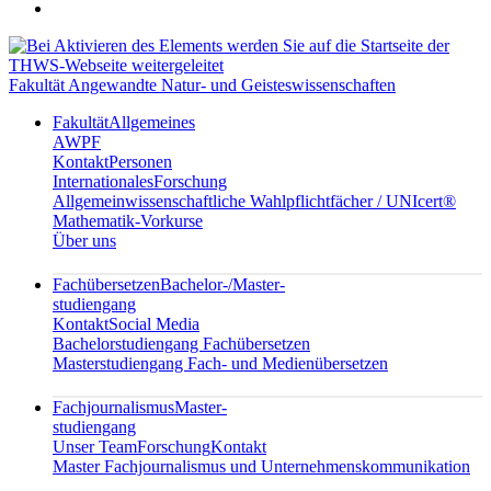
Fakultät Angewandte Natur- und Geisteswissenschaften
Fakultät
Allgemeines
AWPF
Kontakt
Personen
Internationales
Forschung
Allgemeinwissenschaftliche Wahlpflichtfächer / UNIcert®
Mathematik-Vorkurse
Über uns
Fachübersetzen
Bachelor-/Master-
studiengang
Kontakt
Social Media
Bachelorstudiengang Fachübersetzen
Masterstudiengang Fach- und Medienübersetzen
Fachjournalismus
Master-
studiengang
Unser Team
Forschung
Kontakt
Master Fachjournalismus und Unternehmenskommunikation