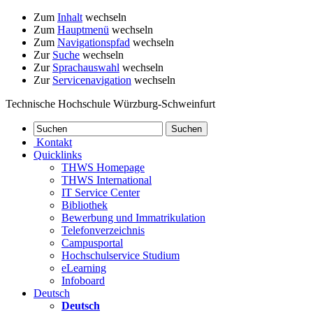
Zum
Inhalt
wechseln
Zum
Hauptmenü
wechseln
Zum
Navigationspfad
wechseln
Zur
Suche
wechseln
Zur
Sprachauswahl
wechseln
Zur
Servicenavigation
wechseln
Technische Hochschule Würzburg-Schweinfurt
Kontakt
Quicklinks
THWS Homepage
THWS International
IT Service Center
Bibliothek
Bewerbung und Immatrikulation
Telefonverzeichnis
Campusportal
Hochschulservice Studium
eLearning
Infoboard
Deutsch
Deutsch