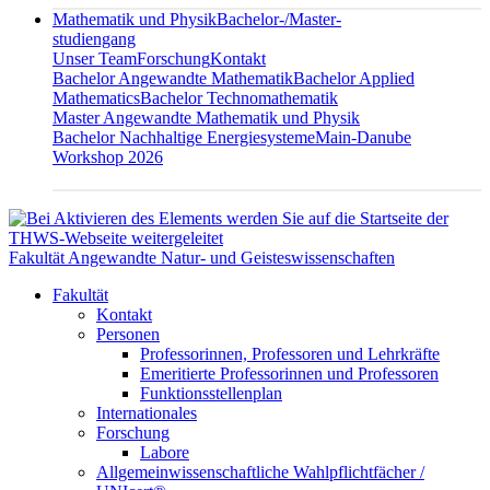
Mathematik und Physik
Bachelor-/Master-
studiengang
Unser Team
Forschung
Kontakt
Bachelor Angewandte Mathematik
Bachelor Applied
Mathematics
Bachelor Technomathematik
Master Angewandte Mathematik und Physik
Bachelor Nachhaltige Energiesysteme
Main-Danube
Workshop 2026
Fakultät Angewandte Natur- und Geisteswissenschaften
Fakultät
Kontakt
Personen
Professorinnen, Professoren und Lehrkräfte
Emeritierte Professorinnen und Professoren
Funktionsstellenplan
Internationales
Forschung
Labore
Allgemeinwissenschaftliche Wahlpflichtfächer /