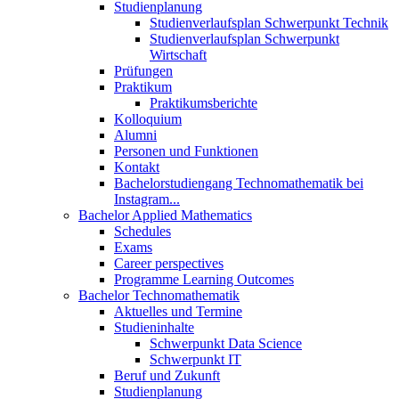
Studienplanung
Studienverlaufsplan Schwerpunkt Technik
Studienverlaufsplan Schwerpunkt
Wirtschaft
Prüfungen
Praktikum
Praktikumsberichte
Kolloquium
Alumni
Personen und Funktionen
Kontakt
Bachelorstudiengang Technomathematik bei
Instagram...
Bachelor Applied Mathematics
Schedules
Exams
Career perspectives
Programme Learning Outcomes
Bachelor Technomathematik
Aktuelles und Termine
Studieninhalte
Schwerpunkt Data Science
Schwerpunkt IT
Beruf und Zukunft
Studienplanung