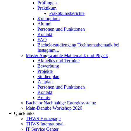
Prüfungen
Praktikum
Praktikumsberichte
Kolloquium
Alumni
Personen und Funktionen
Kontakt
FAQ
Bachelorstudiengang Technomathematik bei
Instagram...
Master Angewandte Mathematik und Physik
Aktuelles und Termine
Bewerbung
Projekte
Studienplan
Zeitplan
Personen und Funktionen
Kontakt
Archiv
Bachelor Nachhaltige Energiesysteme
Main-Danube Workshop 2026
Quicklinks
THWS Homepage
THWS International
IT Service Center