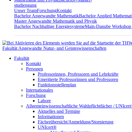
studiengang
Unser Team
Forschung
Kontakt
Bachelor Angewandte Mathematik
Bachelor Applied Mathemat
Master Angewandte Mathematik und Physik
Bachelor Nachhaltige Energiesysteme
Main-Danube Workshop
Fakultät Angewandte Natur- und Geisteswissenschaften
Fakultät
Kontakt
Personen
Professorinnen, Professoren und Lehrkräfte
Emeritierte Professorinnen und Professoren
Funktionsstellenplan
Internationales
Forschung
Labore
Allgemeinwissenschaftliche Wahlpflichtfächer / UNIcer
Aktuelles und Termine
Informationen
Fächerübersicht/Anmeldung/Stornierung
UNIcert®