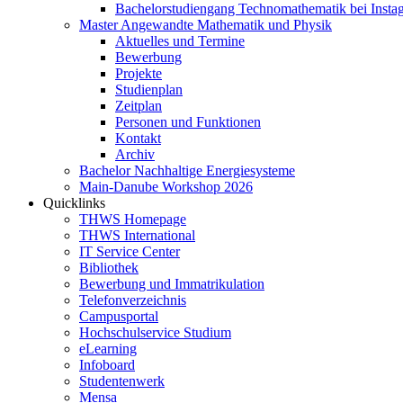
Bachelorstudiengang Technomathematik bei Instag
Master Angewandte Mathematik und Physik
Aktuelles und Termine
Bewerbung
Projekte
Studienplan
Zeitplan
Personen und Funktionen
Kontakt
Archiv
Bachelor Nachhaltige Energiesysteme
Main-Danube Workshop 2026
Quicklinks
THWS Homepage
THWS International
IT Service Center
Bibliothek
Bewerbung und Immatrikulation
Telefonverzeichnis
Campusportal
Hochschulservice Studium
eLearning
Infoboard
Studentenwerk
Mensa