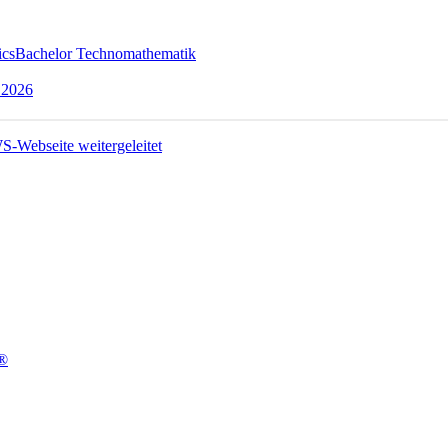
ics
Bachelor Technomathematik
 2026
t®