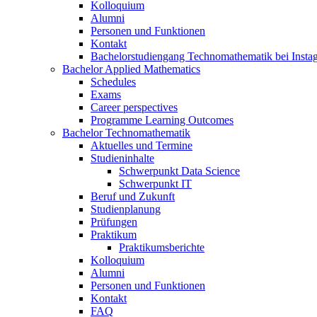
Kolloquium
Alumni
Personen und Funktionen
Kontakt
Bachelorstudiengang Technomathematik bei Instag
Bachelor Applied Mathematics
Schedules
Exams
Career perspectives
Programme Learning Outcomes
Bachelor Technomathematik
Aktuelles und Termine
Studieninhalte
Schwerpunkt Data Science
Schwerpunkt IT
Beruf und Zukunft
Studienplanung
Prüfungen
Praktikum
Praktikumsberichte
Kolloquium
Alumni
Personen und Funktionen
Kontakt
FAQ