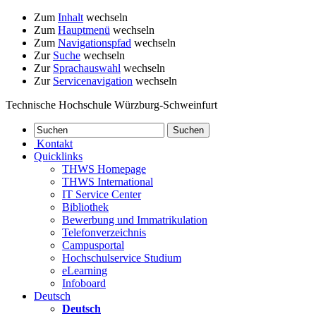
Zum
Inhalt
wechseln
Zum
Hauptmenü
wechseln
Zum
Navigationspfad
wechseln
Zur
Suche
wechseln
Zur
Sprachauswahl
wechseln
Zur
Servicenavigation
wechseln
Technische Hochschule Würzburg-Schweinfurt
Kontakt
Quicklinks
THWS Homepage
THWS International
IT Service Center
Bibliothek
Bewerbung und Immatrikulation
Telefonverzeichnis
Campusportal
Hochschulservice Studium
eLearning
Infoboard
Deutsch
Deutsch