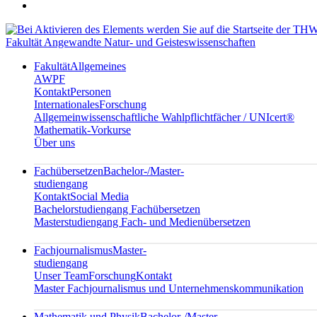
Fakultät Angewandte Natur- und Geisteswissenschaften
Fakultät
Allgemeines
AWPF
Kontakt
Personen
Internationales
Forschung
Allgemeinwissenschaftliche Wahlpflichtfächer / UNIcert®
Mathematik-Vorkurse
Über uns
Fachübersetzen
Bachelor-/Master-
studiengang
Kontakt
Social Media
Bachelorstudiengang Fachübersetzen
Masterstudiengang Fach- und Medienübersetzen
Fachjournalismus
Master-
studiengang
Unser Team
Forschung
Kontakt
Master Fachjournalismus und Unternehmenskommunikation
Mathematik und Physik
Bachelor-/Master-