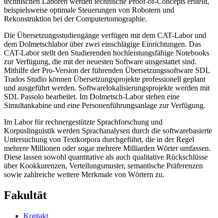
technischen Laboren werden technische Proof-of-Concepts erstellt,
beispielsweise optimale Steuerungen von Robotern und
Rekonstruktion bei der Computertomographie.
Die Übersetzungsstudiengänge verfügen mit dem CAT-Labor und
dem Dolmetschlabor über zwei einschlägige Einrichtungen. Das
CAT-Labor stellt den Studierenden hochleistungsfähige Notebooks
zur Verfügung, die mit der neuesten Software ausgestattet sind.
Mithilfe der Pro-Version der führenden Übersetzungssoftware SDL
Trados Studio können Übersetzungsprojekte professionell geplant
und ausgeführt werden. Softwarelokalisierungsprojekte werden mit
SDL Passolo bearbeitet. Im Dolmetsch-Labor stehen eine
Simultankabine und eine Personenführungsanlage zur Verfügung.
Im Labor für rechnergestützte Sprachforschung und
Korpuslinguistik werden Sprachanalysen durch die softwarebasierte
Untersuchung von Textkorpora durchgeführt, die in der Regel
mehrere Millionen oder sogar mehrere Milliarden Wörter umfassen.
Diese lassen sowohl quantitative als auch qualitative Rückschlüsse
über Kookkurenzen, Verteilungsmuster, semantische Präferenzen
sowie zahlreiche weitere Merkmale von Wörtern zu.
Fakultät
Kontakt