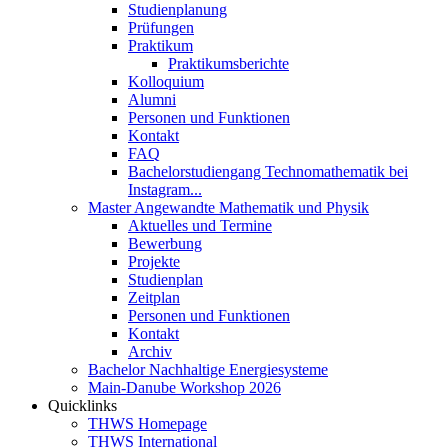
Studienplanung
Prüfungen
Praktikum
Praktikumsberichte
Kolloquium
Alumni
Personen und Funktionen
Kontakt
FAQ
Bachelorstudiengang Technomathematik bei
Instagram...
Master Angewandte Mathematik und Physik
Aktuelles und Termine
Bewerbung
Projekte
Studienplan
Zeitplan
Personen und Funktionen
Kontakt
Archiv
Bachelor Nachhaltige Energiesysteme
Main-Danube Workshop 2026
Quicklinks
THWS Homepage
THWS International