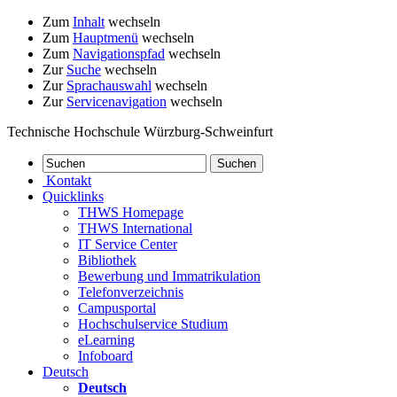
Zum
Inhalt
wechseln
Zum
Hauptmenü
wechseln
Zum
Navigationspfad
wechseln
Zur
Suche
wechseln
Zur
Sprachauswahl
wechseln
Zur
Servicenavigation
wechseln
Technische Hochschule Würzburg-Schweinfurt
Kontakt
Quicklinks
THWS Homepage
THWS International
IT Service Center
Bibliothek
Bewerbung und Immatrikulation
Telefonverzeichnis
Campusportal
Hochschulservice Studium
eLearning
Infoboard
Deutsch
Deutsch