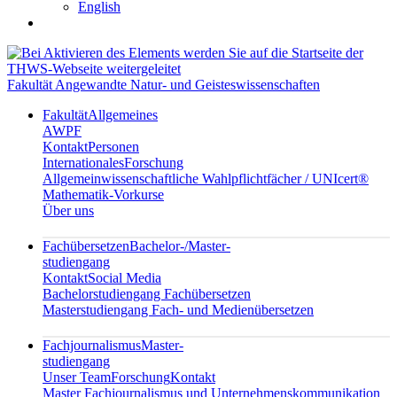
English
Fakultät Angewandte Natur- und Geisteswissenschaften
Fakultät
Allgemeines
AWPF
Kontakt
Personen
Internationales
Forschung
Allgemeinwissenschaftliche Wahlpflichtfächer / UNIcert®
Mathematik-Vorkurse
Über uns
Fachübersetzen
Bachelor-/Master-
studiengang
Kontakt
Social Media
Bachelorstudiengang Fachübersetzen
Masterstudiengang Fach- und Medienübersetzen
Fachjournalismus
Master-
studiengang
Unser Team
Forschung
Kontakt
Master Fachjournalismus und Unternehmenskommunikation