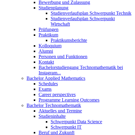
Bewerbung und Zulassung
Studienplanung
Studienverlaufsplan Schwerpunkt Technik
Studienverlaufsplan Schwerpunkt
Wirtschaft
Prüfungen
Praktikum
Praktikumsberichte
Kolloquium
Alumni
Personen und Funktionen
Kontakt
Bachelorstudiengang Technomathematik bei
Instagram...
Bachelor Applied Mathematics
Schedules
Exams
Career perspectives
Programme Learning Outcomes
Bachelor Technomathematik
Aktuelles und Termine
Studieninhalte
Schwerpunkt Data Science
Schwerpunkt IT
Beruf und Zukunft