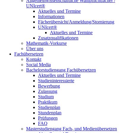
Allgemeinwissenschaftliche Wahlpflichtfächer /
UNIcert®
Aktuelles und Termine
Informationen
Fächerübersicht/Anmeldung/Stornierung
UNIcert®
Aktuelles und Termine
Zusatzqualifikationen
Mathematik-Vorkurse
Über uns
Fachübersetzen
Kontakt
Social Media
Bachelorstudiengang Fachübersetzen
Aktuelles und Termine
Studieninteressierte
Bewerbung
Zulassung
Studium
Praktikum
Studienplan
Stundenplan
Prüfungen
FAQ
Masterstudiengang Fach- und Medienübersetzen