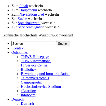
Zum
Inhalt
wechseln
Zum
Hauptmenü
wechseln
Zum
Navigationspfad
wechseln
Zur
Suche
wechseln
Zur
Sprachauswahl
wechseln
Zur
Servicenavigation
wechseln
Technische Hochschule Würzburg-Schweinfurt
Kontakt
Quicklinks
THWS Homepage
THWS International
IT Service Center
Bibliothek
Bewerbung und Immatrikulation
Telefonverzeichnis
Campusportal
Hochschulservice Studium
eLearning
Infoboard
Deutsch
Deutsch