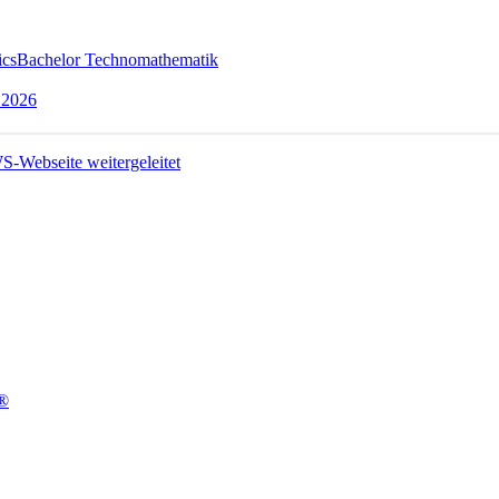
ics
Bachelor Technomathematik
 2026
t®