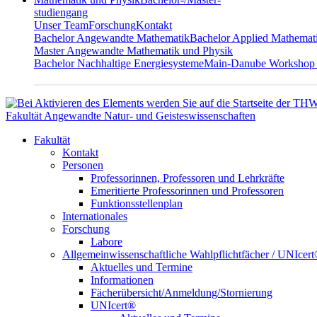
studiengang
Unser Team
Forschung
Kontakt
Bachelor Angewandte Mathematik
Bachelor Applied Mathemat
Master Angewandte Mathematik und Physik
Bachelor Nachhaltige Energiesysteme
Main-Danube Workshop
Fakultät Angewandte Natur- und Geisteswissenschaften
Fakultät
Kontakt
Personen
Professorinnen, Professoren und Lehrkräfte
Emeritierte Professorinnen und Professoren
Funktionsstellenplan
Internationales
Forschung
Labore
Allgemeinwissenschaftliche Wahlpflichtfächer / UNIcer
Aktuelles und Termine
Informationen
Fächerübersicht/Anmeldung/Stornierung
UNIcert®