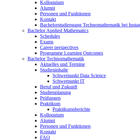
Kolloquium
Alumni
Personen und Funktionen
Kontakt
Bachelorstudiengang Technomathematik bei Instag
Bachelor Applied Mathematics
Schedules
Exams
Career perspectives
Programme Learning Outcomes
Bachelor Technomathematik
Aktuelles und Termine
Studieninhalte
Schwerpunkt Data Science
Schwerpunkt IT
Beruf und Zukunft
Studienplanung
Prüfungen
Praktikum
Praktikumsberichte
Kolloquium
Alumni
Personen und Funktionen
Kontakt
FAQ