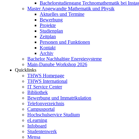
Bachelorstudiengang Technomathematik bei Instag
Master Angewandte Mathematik und Physik
Aktuelles und Termine
Bewerbung
Projekte
Studienplan
Zeitplan
Personen und Funktionen
Kontakt
Archiv
Bachelor Nachhaltige Energiesysteme
Main-Danube Workshop 2026
Quicklinks
THWS Homepage
THWS International
IT Service Center
Bibliothek
Bewerbung und Immatrikulation
Telefonverzeichnis
Campusportal
Hochschulservice Studium
eLearning
Infoboard
Studentenwerk
Mensa