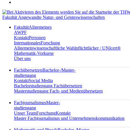
Fakultät Angewandte Natur- und Geisteswissenschaften
Fakultät
Allgemeines
AWPF
Kontakt
Personen
Internationales
Forschung
Allgemeinwissenschaftliche Wahlpflichtfächer / UNIcert®
Mathematik-Vorkurse
Über uns
Fachübersetzen
Bachelor-/Master-
studiengang
Kontakt
Social Media
Bachelorstudiengang Fachübersetzen
Masterstudiengang Fach- und Medienübersetzen
Fachjournalismus
Master-
studiengang
Unser Team
Forschung
Kontakt
Master Fachjournalismus und Unternehmenskommunikation
Mathematik und Physik
Bachelor-/Master-