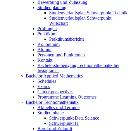
Bewerbung und Zulassung
Studienplanung
Studienverlaufsplan Schwerpunkt Technik
Studienverlaufsplan Schwerpunkt
Wirtschaft
Prüfungen
Praktikum
Praktikumsberichte
Kolloquium
Alumni
Personen und Funktionen
Kontakt
Bachelorstudiengang Technomathematik bei
Instagram...
Bachelor Applied Mathematics
Schedules
Exams
Career perspectives
Programme Learning Outcomes
Bachelor Technomathematik
Aktuelles und Termine
Studieninhalte
Schwerpunkt Data Science
Schwerpunkt IT
Beruf und Zukunft