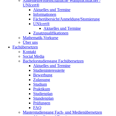
Allgemeinwissenschaftliche Wahlpflichtfächer /
UNIcert®
Aktuelles und Termine
Informationen
Fächerübersicht/Anmeldung/Stornierung
UNIcert®
Aktuelles und Termine
Zusatzqualifikationen
Mathematik-Vorkurse
Über uns
Fachübersetzen
Kontakt
Social Media
Bachelorstudiengang Fachübersetzen
Aktuelles und Termine
Studieninteressierte
Bewerbung
Zulassung
Studium
Praktikum
Studienplan
Stundenplan
Prüfungen
FAQ
Masterstudiengang Fach- und Medienübersetzen