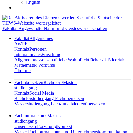
English
Fakultät Angewandte Natur- und Geisteswissenschaften
Fakultät
Allgemeines
AWPF
Kontakt
Personen
Internationales
Forschung
Allgemeinwissenschaftliche Wahlpflichtfächer / UNIcert®
Mathematik-Vorkurse
Über uns
Fachübersetzen
Bachelor-/Master-
studiengang
Kontakt
Social Media
Bachelorstudiengang Fachübersetzen
Masterstudiengang Fach- und Medienübersetzen
Fachjournalismus
Master-
studiengang
Unser Team
Forschung
Kontakt
Master Fachjournalismus und Unternehmenskommunikation