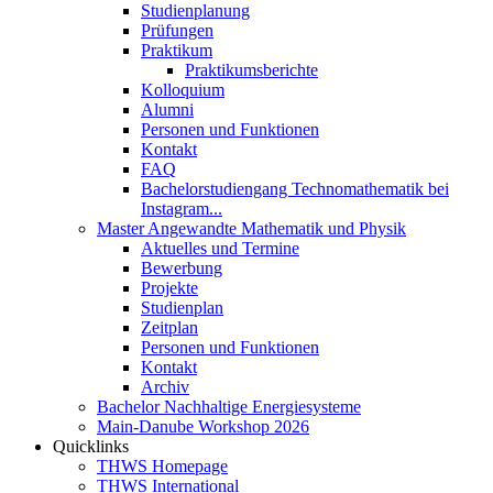
Studienplanung
Prüfungen
Praktikum
Praktikumsberichte
Kolloquium
Alumni
Personen und Funktionen
Kontakt
FAQ
Bachelorstudiengang Technomathematik bei
Instagram...
Master Angewandte Mathematik und Physik
Aktuelles und Termine
Bewerbung
Projekte
Studienplan
Zeitplan
Personen und Funktionen
Kontakt
Archiv
Bachelor Nachhaltige Energiesysteme
Main-Danube Workshop 2026
Quicklinks
THWS Homepage
THWS International