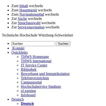
Zum
Inhalt
wechseln
Zum
Hauptmenü
wechseln
Zum
Navigationspfad
wechseln
Zur
Suche
wechseln
Zur
Sprachauswahl
wechseln
Zur
Servicenavigation
wechseln
Technische Hochschule Würzburg-Schweinfurt
Kontakt
Quicklinks
THWS Homepage
THWS International
IT Service Center
Bibliothek
Bewerbung und Immatrikulation
Telefonverzeichnis
Campusportal
Hochschulservice Studium
eLearning
Infoboard
Deutsch
Deutsch