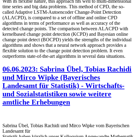
With its flexible nature, this approach fits well to multi-dimensional
time series and big data problems. This method of CPD, the so-
called Adaptive LSTM-Autoencoder Change-Point Detection
(ALACPD), is compared to a set of offline and online CPD
algorithms in terms of performance as well as accuracy of the
detected change points. The comparison between ALACPD with
kernelbased change point detection (KCPD) and Bayesian online
change point detect (BOCPD) yields the strengths of the individual
algorithms and shows that a neural network approach provides a
flexible solution to the change point detection problem. It even
outperforms state-of-the-art algorithms in several data situations.
06.06.2023: Sabrina Übel, Tobias Rachidi
und Mirco Wipke (Bayerisches
Landesamt für Statistik) - Wirtschafts-
und Sozialstatistiken sowie weitere
amtliche Erhebungen
Sabrina Übel, Tobias Rachidi und Mirco Wipke vom Bayerischen
Landesamt für
Statistik haben kürzlich unser Kolloquium Angewandte Mathematik