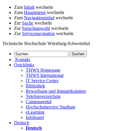
Zum
Inhalt
wechseln
Zum
Hauptmenü
wechseln
Zum
Navigationspfad
wechseln
Zur
Suche
wechseln
Zur
Sprachauswahl
wechseln
Zur
Servicenavigation
wechseln
Technische Hochschule Würzburg-Schweinfurt
Kontakt
Quicklinks
THWS Homepage
THWS International
IT Service Center
Bibliothek
Bewerbung und Immatrikulation
Telefonverzeichnis
Campusportal
Hochschulservice Studium
eLearning
Infoboard
Deutsch
Deutsch