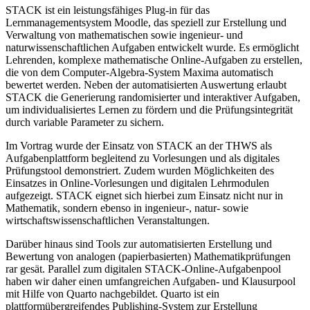
STACK ist ein leistungsfähiges Plug-in für das
Lernmanagementsystem Moodle, das speziell zur Erstellung und
Verwaltung von mathematischen sowie ingenieur- und
naturwissenschaftlichen Aufgaben entwickelt wurde. Es ermöglicht
Lehrenden, komplexe mathematische Online-Aufgaben zu erstellen,
die von dem Computer-Algebra-System Maxima automatisch
bewertet werden. Neben der automatisierten Auswertung erlaubt
STACK die Generierung randomisierter und interaktiver Aufgaben,
um individualisiertes Lernen zu fördern und die Prüfungsintegrität
durch variable Parameter zu sichern.
Im Vortrag wurde der Einsatz von STACK an der THWS als
Aufgabenplattform begleitend zu Vorlesungen und als digitales
Prüfungstool demonstriert. Zudem wurden Möglichkeiten des
Einsatzes in Online-Vorlesungen und digitalen Lehrmodulen
aufgezeigt. STACK eignet sich hierbei zum Einsatz nicht nur in
Mathematik, sondern ebenso in ingenieur-, natur- sowie
wirtschaftswissenschaftlichen Veranstaltungen.
Darüber hinaus sind Tools zur automatisierten Erstellung und
Bewertung von analogen (papierbasierten) Mathematikprüfungen
rar gesät. Parallel zum digitalen STACK-Online-Aufgabenpool
haben wir daher einen umfangreichen Aufgaben- und Klausurpool
mit Hilfe von Quarto nachgebildet. Quarto ist ein
plattformübergreifendes Publishing-System zur Erstellung