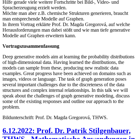
Hilfe gerade viele weitere Fortschritte bei Bild-, Video- und
Spracherzeugung erzielt werden.
Möchte man aber z.B. chemische Strukturen generieren, braucht
man entsprechende Modelle auf Graphen.
In ihrem Vortrag erklärte Prof. Dr. Magda Gregorová, auf welche
Herausforderungen man dabei stößt und wie man tiefe generative
Modelle auf Graphen erweitern kann.
Vortragszusammenfassung
Deep generative models aim at learning the probability distributions
of high-dimensional data. Having learned the distributions, the
models can sample from these, producing new realistic data
examples. Great progress have been achieved on domains such as
images, videos or language. The task of graph generation poses
several important challenges due to the discreteness of the data
structures and complex internal relationships. In this talk we will
speak about the challenges of graph generative modeling, discuss
some of the existing responses and outline our approach to the
problem.
Bildunterschrift: Prof. Dr. Magda Gregorová, THWS.
6.12.2022: Prof. Dr. Patrik Stilgenbauer,
THWS - Mathematische Anwendungen in