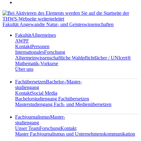
Fakultät Angewandte Natur- und Geisteswissenschaften
Fakultät
Allgemeines
AWPF
Kontakt
Personen
Internationales
Forschung
Allgemeinwissenschaftliche Wahlpflichtfächer / UNIcert®
Mathematik-Vorkurse
Über uns
Fachübersetzen
Bachelor-/Master-
studiengang
Kontakt
Social Media
Bachelorstudiengang Fachübersetzen
Masterstudiengang Fach- und Medienübersetzen
Fachjournalismus
Master-
studiengang
Unser Team
Forschung
Kontakt
Master Fachjournalismus und Unternehmenskommunikation