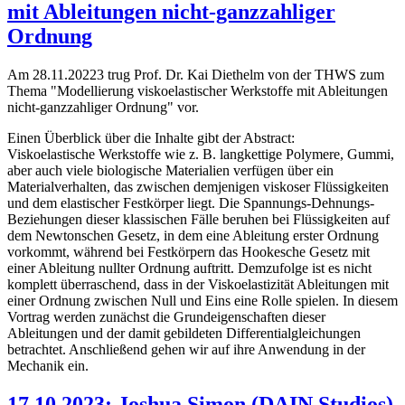
mit Ableitungen nicht-ganzzahliger
Ordnung
Am 28.11.20223 trug Prof. Dr. Kai Diethelm von der THWS zum
Thema "Modellierung viskoelastischer Werkstoffe mit Ableitungen
nicht-ganzzahliger Ordnung" vor.
Einen Überblick über die Inhalte gibt der Abstract:
Viskoelastische Werkstoffe wie z. B. langkettige Polymere, Gummi,
aber auch viele biologische Materialien verfügen über ein
Materialverhalten, das zwischen demjenigen viskoser Flüssigkeiten
und dem elastischer Festkörper liegt. Die Spannungs-Dehnungs-
Beziehungen dieser klassischen Fälle beruhen bei Flüssigkeiten auf
dem Newtonschen Gesetz, in dem eine Ableitung erster Ordnung
vorkommt, während bei Festkörpern das Hookesche Gesetz mit
einer Ableitung nullter Ordnung auftritt. Demzufolge ist es nicht
komplett überraschend, dass in der Viskoelastizität Ableitungen mit
einer Ordnung zwischen Null und Eins eine Rolle spielen. In diesem
Vortrag werden zunächst die Grundeigenschaften dieser
Ableitungen und der damit gebildeten Differentialgleichungen
betrachtet. Anschließend gehen wir auf ihre Anwendung in der
Mechanik ein.
17.10.2023: Joshua Simon (DAIN Studios)