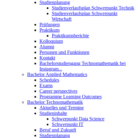
Studienplanung
Studienverlaufsplan Schwerpunkt Technik
Studienverlaufsplan Schwerpunkt
Wirtschaft
Prüfungen
Praktikum
Praktikumsberichte
Kolloquium
Alumni
Personen und Funktionen
Kontakt
Bachelorstudiengang Technomathematik bei
Instagram...
Bachelor Applied Mathematics
Schedules
Exams
Career perspectives
Programme Learning Outcomes
Bachelor Technomathematik
Aktuelles und Termine
Studieninhalte
Schwerpunkt Data Science
Schwerpunkt IT
Beruf und Zukunft
Studienplanung