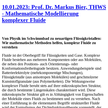
10.01.2023: Prof. Dr. Markus Bier, THWS
- Mathematische Modellierung
komplexer Fluide
Von Physik im Schwimmbad zu neuartigen Flüssigkristallen:
Wie mathematische Methoden helfen, komplexe Fluide zu
verstehen
Fluide ist der Oberbegriff für Flüssigkeiten und Gase. Komplexe
Fluide bestehen aus mehreren Komponenten oder aus Molekülen,
die neben den Positions- auch Orientierungs- oder
Konformationsfreiheitsgrade besitzen. Anwendungsbeispiele sind
Batterieelektro­lyte (mehr­komponentige Mischungen),
Flüssigkristalle (aus anisotropen Molekülen) und geschmolzene
Kunststoff­granulate (aus Polymerketten). Die Wirkungsweise
komplexer Fluide beruht stets auf ihrer mikroskopischen Struktur,
die durch bestimmte Längenskalen charakterisiert wird. Diese
mikroskopische Struktur gilt es in Abhängigkeit von Eigenschaften
der Moleküle eines Fluids zu bestimmen und zu verstehen. Nach
einer Einführung in die elementaren Begriffe struktureller Fluide
wird der Formalismus der Dichtefunktionaltheorie vorgestellt, der