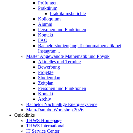
Prüfungen
Praktikum
Praktikumsberichte
Kolloquium
Alumni
Personen und Funktionen
Kontakt
FAQ
Bachelorstudiengang Technomathematik bei
Instagram...
Master Angewandte Mathematik und Physik
Aktuelles und Termine
Bewerbung
Projekte
Studienplan
Zeitplan
Personen und Funktionen
Kontakt
Archiv
Bachelor Nachhaltige Energiesysteme
Main-Danube Workshop 2026
Quicklinks
THWS Homepage
THWS International
IT Service Center