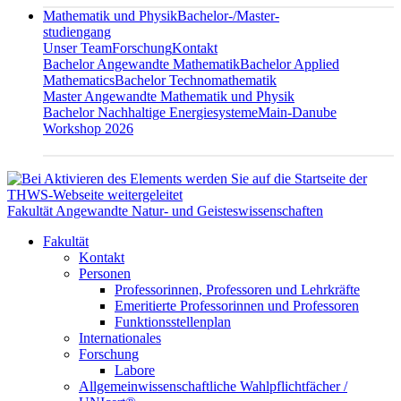
Mathematik und Physik
Bachelor-/Master-
studiengang
Unser Team
Forschung
Kontakt
Bachelor Angewandte Mathematik
Bachelor Applied
Mathematics
Bachelor Technomathematik
Master Angewandte Mathematik und Physik
Bachelor Nachhaltige Energiesysteme
Main-Danube
Workshop 2026
Fakultät Angewandte Natur- und Geisteswissenschaften
Fakultät
Kontakt
Personen
Professorinnen, Professoren und Lehrkräfte
Emeritierte Professorinnen und Professoren
Funktionsstellenplan
Internationales
Forschung
Labore
Allgemeinwissenschaftliche Wahlpflichtfächer /