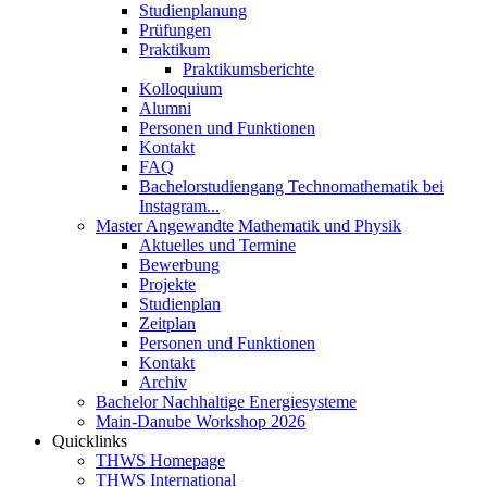
Studienplanung
Prüfungen
Praktikum
Praktikumsberichte
Kolloquium
Alumni
Personen und Funktionen
Kontakt
FAQ
Bachelorstudiengang Technomathematik bei
Instagram...
Master Angewandte Mathematik und Physik
Aktuelles und Termine
Bewerbung
Projekte
Studienplan
Zeitplan
Personen und Funktionen
Kontakt
Archiv
Bachelor Nachhaltige Energiesysteme
Main-Danube Workshop 2026
Quicklinks
THWS Homepage
THWS International