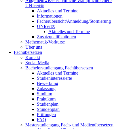
Allgemeinwissenschaftliche Wahlpflichtfächer /
UNIcert®
Aktuelles und Termine
Informationen
Fächerübersicht/Anmeldung/Stornierung
UNIcert®
Aktuelles und Termine
Zusatzqualifikationen
Mathematik-Vorkurse
Über uns
Fachübersetzen
Kontakt
Social Media
Bachelorstudiengang Fachübersetzen
Aktuelles und Termine
Studieninteressierte
Bewerbung
Zulassung
Studium
Praktikum
Studienplan
Stundenplan
Prüfungen
FAQ
Masterstudiengang Fach- und Medienübersetzen