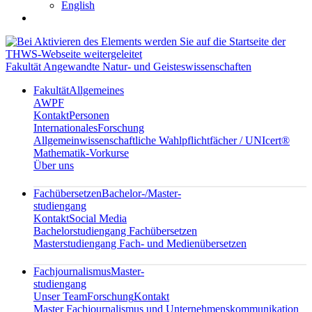
English
Fakultät Angewandte Natur- und Geisteswissenschaften
Fakultät
Allgemeines
AWPF
Kontakt
Personen
Internationales
Forschung
Allgemeinwissenschaftliche Wahlpflichtfächer / UNIcert®
Mathematik-Vorkurse
Über uns
Fachübersetzen
Bachelor-/Master-
studiengang
Kontakt
Social Media
Bachelorstudiengang Fachübersetzen
Masterstudiengang Fach- und Medienübersetzen
Fachjournalismus
Master-
studiengang
Unser Team
Forschung
Kontakt
Master Fachjournalismus und Unternehmenskommunikation