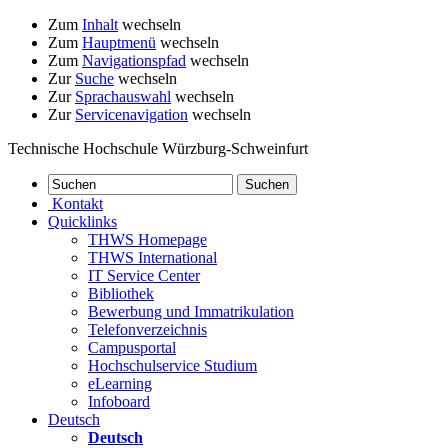
Zum
Inhalt
wechseln
Zum
Hauptmenü
wechseln
Zum
Navigationspfad
wechseln
Zur
Suche
wechseln
Zur
Sprachauswahl
wechseln
Zur
Servicenavigation
wechseln
Technische Hochschule Würzburg-Schweinfurt
Kontakt
Quicklinks
THWS Homepage
THWS International
IT Service Center
Bibliothek
Bewerbung und Immatrikulation
Telefonverzeichnis
Campusportal
Hochschulservice Studium
eLearning
Infoboard
Deutsch
Deutsch