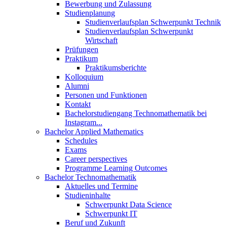
Bewerbung und Zulassung
Studienplanung
Studienverlaufsplan Schwerpunkt Technik
Studienverlaufsplan Schwerpunkt
Wirtschaft
Prüfungen
Praktikum
Praktikumsberichte
Kolloquium
Alumni
Personen und Funktionen
Kontakt
Bachelorstudiengang Technomathematik bei
Instagram...
Bachelor Applied Mathematics
Schedules
Exams
Career perspectives
Programme Learning Outcomes
Bachelor Technomathematik
Aktuelles und Termine
Studieninhalte
Schwerpunkt Data Science
Schwerpunkt IT
Beruf und Zukunft