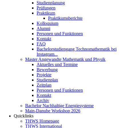
Studienplanung
Prüfungen
Praktikum
Praktikumsberichte
Kolloquium
Alumni
Personen und Funktionen
Kontakt
FAQ
Bachelorstudiengang Technomathematik bei
Instagram...
Master Angewandte Mathematik und Physik
Aktuelles und Termine
Bewerbung
Projekte
Studienplan
Zeitplan
Personen und Funktionen
Kontakt
Archiv
Bachelor Nachhaltige Energiesysteme
Main-Danube Workshop 2026
Quicklinks
THWS Homepage
THWS International