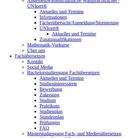
Allgemeinwissenschaftliche Wahlpflichtfächer /
UNIcert®
Aktuelles und Termine
Informationen
Fächerübersicht/Anmeldung/Stornierung
UNIcert®
Aktuelles und Termine
Zusatzqualifikationen
Mathematik-Vorkurse
Über uns
Fachübersetzen
Kontakt
Social Media
Bachelorstudiengang Fachübersetzen
Aktuelles und Termine
Studieninteressierte
Bewerbung
Zulassung
Studium
Praktikum
Studienplan
Stundenplan
Prüfungen
FAQ
Masterstudiengang Fach- und Medienübersetzen