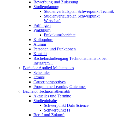
Bewerbung und Zulassung
Studienplanung
Studienverlaufsplan Schwerpunkt Technik
Studienverlaufsplan Schwerpunkt
Wirtschaft
Prüfungen
Praktikum
Praktikumsberichte
Kolloquium
Alumni
Personen und Funktionen
Kontakt
Bachelorstudiengang Technomathematik bei
Instagram...
Bachelor Applied Mathematics
Schedules
Exams
Career perspectives
Programme Learning Outcomes
Bachelor Technomathematik
Aktuelles und Termine
Studieninhalte
Schwerpunkt Data Science
Schwerpunkt IT
Beruf und Zukunft