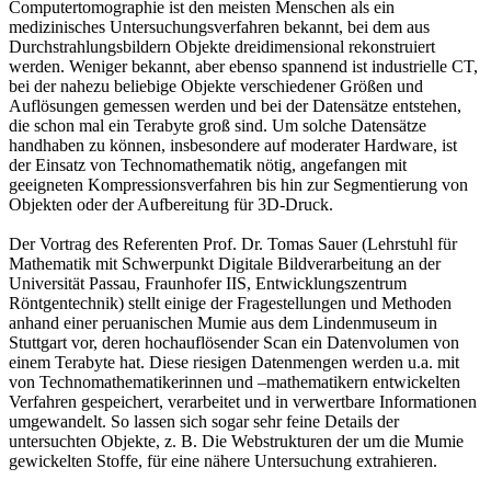
Computertomographie ist den meisten Menschen als ein
medizinisches Untersuchungsverfahren bekannt, bei dem aus
Durchstrahlungsbildern Objekte dreidimensional rekonstruiert
werden. Weniger bekannt, aber ebenso spannend ist industrielle CT,
bei der nahezu beliebige Objekte verschiedener Größen und
Auflösungen gemessen werden und bei der Datensätze entstehen,
die schon mal ein Terabyte groß sind. Um solche Datensätze
handhaben zu können, insbesondere auf moderater Hardware, ist
der Einsatz von Technomathematik nötig, angefangen mit
geeigneten Kompressionsverfahren bis hin zur Segmentierung von
Objekten oder der Aufbereitung für 3D-Druck.
Der Vortrag des Referenten Prof. Dr. Tomas Sauer (Lehrstuhl für
Mathematik mit Schwerpunkt Digitale Bildverarbeitung an der
Universität Passau, Fraunhofer IIS, Entwicklungszentrum
Röntgentechnik) stellt einige der Fragestellungen und Methoden
anhand einer peruanischen Mumie aus dem Lindenmuseum in
Stuttgart vor, deren hochauflösender Scan ein Datenvolumen von
einem Terabyte hat. Diese riesigen Datenmengen werden u.a. mit
von Technomathematikerinnen und –mathematikern entwickelten
Verfahren gespeichert, verarbeitet und in verwertbare Informationen
umgewandelt. So lassen sich sogar sehr feine Details der
untersuchten Objekte, z. B. Die Webstrukturen der um die Mumie
gewickelten Stoffe, für eine nähere Untersuchung extrahieren.