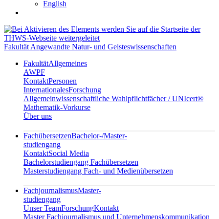
English
Fakultät Angewandte Natur- und Geisteswissenschaften
Fakultät
Allgemeines
AWPF
Kontakt
Personen
Internationales
Forschung
Allgemeinwissenschaftliche Wahlpflichtfächer / UNIcert®
Mathematik-Vorkurse
Über uns
Fachübersetzen
Bachelor-/Master-
studiengang
Kontakt
Social Media
Bachelorstudiengang Fachübersetzen
Masterstudiengang Fach- und Medienübersetzen
Fachjournalismus
Master-
studiengang
Unser Team
Forschung
Kontakt
Master Fachjournalismus und Unternehmenskommunikation