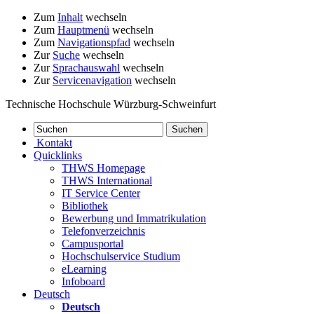
Zum
Inhalt
wechseln
Zum
Hauptmenü
wechseln
Zum
Navigationspfad
wechseln
Zur
Suche
wechseln
Zur
Sprachauswahl
wechseln
Zur
Servicenavigation
wechseln
Technische Hochschule Würzburg-Schweinfurt
Kontakt
Quicklinks
THWS Homepage
THWS International
IT Service Center
Bibliothek
Bewerbung und Immatrikulation
Telefonverzeichnis
Campusportal
Hochschulservice Studium
eLearning
Infoboard
Deutsch
Deutsch