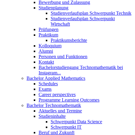
Bewerbung und Zulassung
Studienplanung
Studienverlaufsplan Schwerpunkt Technik
Studienverlaufsplan Schwerpunkt
Wirtschaft
Prüfungen
Praktikum
Praktikumsberichte
Kolloquium
Alumni
Personen und Funktionen
Kontakt
Bachelorstudiengang Technomathematik bei
Instagram...
Bachelor Applied Mathematics
Schedules
Exams
Career perspectives
Programme Learning Outcomes
Bachelor Technomathematik
Aktuelles und Termine
Studieninhalte
Schwerpunkt Data Science
Schwerpunkt IT
Beruf und Zukunft