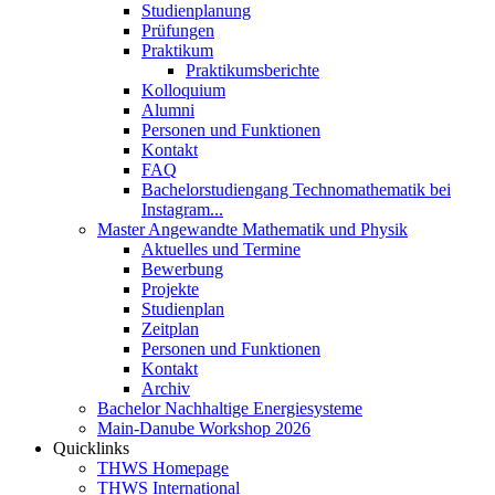
Studienplanung
Prüfungen
Praktikum
Praktikumsberichte
Kolloquium
Alumni
Personen und Funktionen
Kontakt
FAQ
Bachelorstudiengang Technomathematik bei
Instagram...
Master Angewandte Mathematik und Physik
Aktuelles und Termine
Bewerbung
Projekte
Studienplan
Zeitplan
Personen und Funktionen
Kontakt
Archiv
Bachelor Nachhaltige Energiesysteme
Main-Danube Workshop 2026
Quicklinks
THWS Homepage
THWS International