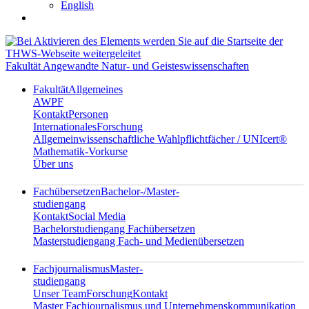
English
Fakultät Angewandte Natur- und Geisteswissenschaften
Fakultät
Allgemeines
AWPF
Kontakt
Personen
Internationales
Forschung
Allgemeinwissenschaftliche Wahlpflichtfächer / UNIcert®
Mathematik-Vorkurse
Über uns
Fachübersetzen
Bachelor-/Master-
studiengang
Kontakt
Social Media
Bachelorstudiengang Fachübersetzen
Masterstudiengang Fach- und Medienübersetzen
Fachjournalismus
Master-
studiengang
Unser Team
Forschung
Kontakt
Master Fachjournalismus und Unternehmenskommunikation