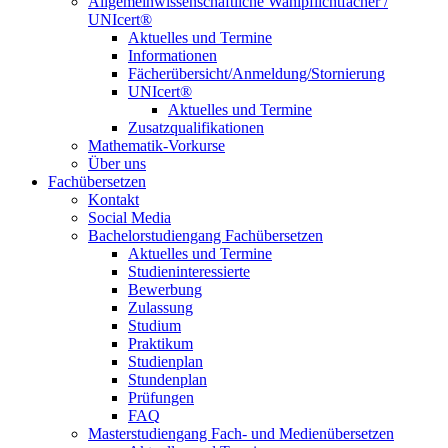
Allgemeinwissenschaftliche Wahlpflichtfächer /
UNIcert®
Aktuelles und Termine
Informationen
Fächerübersicht/Anmeldung/Stornierung
UNIcert®
Aktuelles und Termine
Zusatzqualifikationen
Mathematik-Vorkurse
Über uns
Fachübersetzen
Kontakt
Social Media
Bachelorstudiengang Fachübersetzen
Aktuelles und Termine
Studieninteressierte
Bewerbung
Zulassung
Studium
Praktikum
Studienplan
Stundenplan
Prüfungen
FAQ
Masterstudiengang Fach- und Medienübersetzen