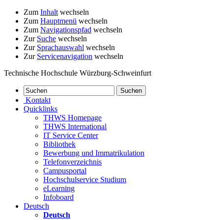
Zum
Inhalt
wechseln
Zum
Hauptmenü
wechseln
Zum
Navigationspfad
wechseln
Zur
Suche
wechseln
Zur
Sprachauswahl
wechseln
Zur
Servicenavigation
wechseln
Technische Hochschule Würzburg-Schweinfurt
Kontakt
Quicklinks
THWS Homepage
THWS International
IT Service Center
Bibliothek
Bewerbung und Immatrikulation
Telefonverzeichnis
Campusportal
Hochschulservice Studium
eLearning
Infoboard
Deutsch
Deutsch