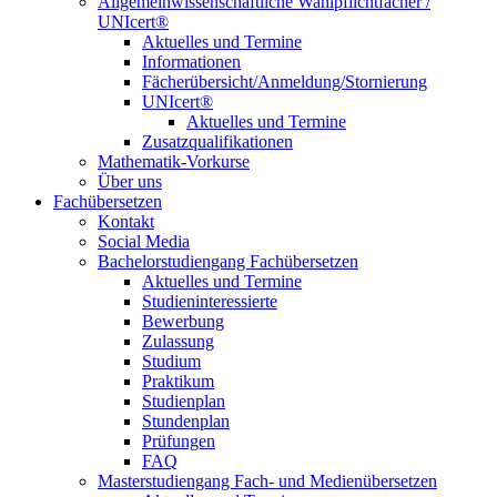
Allgemeinwissenschaftliche Wahlpflichtfächer /
UNIcert®
Aktuelles und Termine
Informationen
Fächerübersicht/Anmeldung/Stornierung
UNIcert®
Aktuelles und Termine
Zusatzqualifikationen
Mathematik-Vorkurse
Über uns
Fachübersetzen
Kontakt
Social Media
Bachelorstudiengang Fachübersetzen
Aktuelles und Termine
Studieninteressierte
Bewerbung
Zulassung
Studium
Praktikum
Studienplan
Stundenplan
Prüfungen
FAQ
Masterstudiengang Fach- und Medienübersetzen