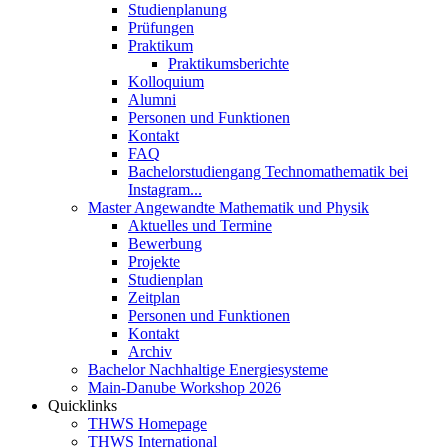
Studienplanung
Prüfungen
Praktikum
Praktikumsberichte
Kolloquium
Alumni
Personen und Funktionen
Kontakt
FAQ
Bachelorstudiengang Technomathematik bei
Instagram...
Master Angewandte Mathematik und Physik
Aktuelles und Termine
Bewerbung
Projekte
Studienplan
Zeitplan
Personen und Funktionen
Kontakt
Archiv
Bachelor Nachhaltige Energiesysteme
Main-Danube Workshop 2026
Quicklinks
THWS Homepage
THWS International