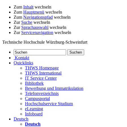
Zum
Inhalt
wechseln
Zum
Hauptmenü
wechseln
Zum
Navigationspfad
wechseln
Zur
Suche
wechseln
Zur
Sprachauswahl
wechseln
Zur
Servicenavigation
wechseln
Technische Hochschule Würzburg-Schweinfurt
Kontakt
Quicklinks
THWS Homepage
THWS International
IT Service Center
Bibliothek
Bewerbung und Immatrikulation
Telefonverzeichnis
Campusportal
Hochschulservice Studium
eLearning
Infoboard
Deutsch
Deutsch