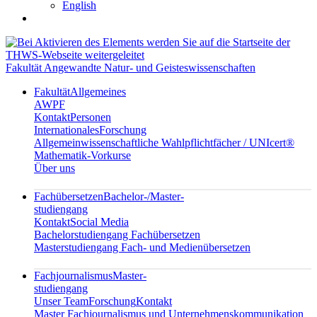
English
Fakultät Angewandte Natur- und Geisteswissenschaften
Fakultät
Allgemeines
AWPF
Kontakt
Personen
Internationales
Forschung
Allgemeinwissenschaftliche Wahlpflichtfächer / UNIcert®
Mathematik-Vorkurse
Über uns
Fachübersetzen
Bachelor-/Master-
studiengang
Kontakt
Social Media
Bachelorstudiengang Fachübersetzen
Masterstudiengang Fach- und Medienübersetzen
Fachjournalismus
Master-
studiengang
Unser Team
Forschung
Kontakt
Master Fachjournalismus und Unternehmenskommunikation