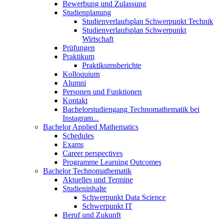
Bewerbung und Zulassung
Studienplanung
Studienverlaufsplan Schwerpunkt Technik
Studienverlaufsplan Schwerpunkt
Wirtschaft
Prüfungen
Praktikum
Praktikumsberichte
Kolloquium
Alumni
Personen und Funktionen
Kontakt
Bachelorstudiengang Technomathematik bei
Instagram...
Bachelor Applied Mathematics
Schedules
Exams
Career perspectives
Programme Learning Outcomes
Bachelor Technomathematik
Aktuelles und Termine
Studieninhalte
Schwerpunkt Data Science
Schwerpunkt IT
Beruf und Zukunft