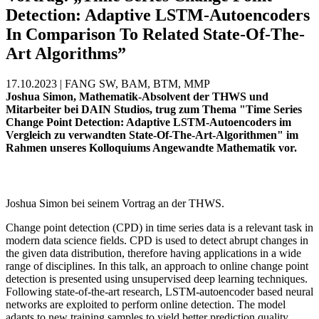
Detection: Adaptive LSTM-Autoencoders
In Comparison To Related State-Of-The-
Art Algorithms”
17.10.2023 | FANG SW, BAM, BTM, MMP
Joshua Simon, Mathematik-Absolvent der THWS und
Mitarbeiter bei DAIN Studios, trug zum Thema "Time Series
Change Point Detection: Adaptive LSTM-Autoencoders im
Vergleich zu verwandten State-Of-The-Art-Algorithmen" im
Rahmen unseres Kolloquiums Angewandte Mathematik vor.
Joshua Simon bei seinem Vortrag an der THWS.
Change point detection (CPD) in time series data is a relevant task in
modern data science fields. CPD is used to detect abrupt changes in
the given data distribution, therefore having applications in a wide
range of disciplines. In this talk, an approach to online change point
detection is presented using unsupervised deep learning techniques.
Following state-of-the-art research, LSTM-autoencoder based neural
networks are exploited to perform online detection. The model
adapts to new training samples to yield better prediction quality.