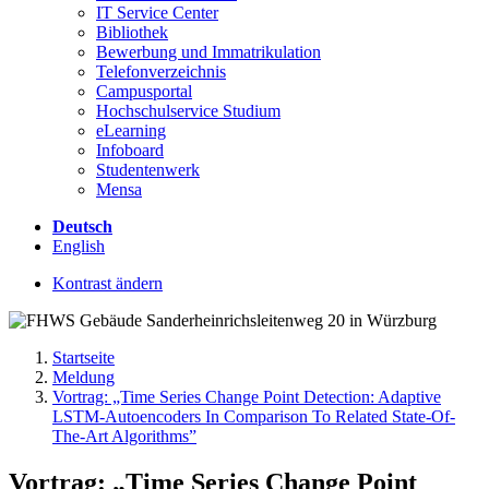
IT Service Center
Bibliothek
Bewerbung und Immatrikulation
Telefonverzeichnis
Campusportal
Hochschulservice Studium
eLearning
Infoboard
Studentenwerk
Mensa
Deutsch
English
Kontrast ändern
Startseite
Meldung
Vortrag: „Time Series Change Point Detection: Adaptive
LSTM-Autoencoders In Comparison To Related State-Of-
The-Art Algorithms”
Vortrag: „Time Series Change Point