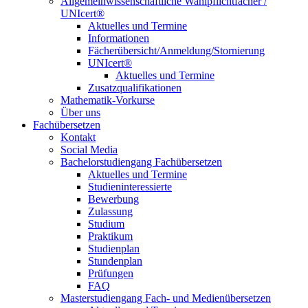
Allgemeinwissenschaftliche Wahlpflichtfächer /
UNIcert®
Aktuelles und Termine
Informationen
Fächerübersicht/Anmeldung/Stornierung
UNIcert®
Aktuelles und Termine
Zusatzqualifikationen
Mathematik-Vorkurse
Über uns
Fachübersetzen
Kontakt
Social Media
Bachelorstudiengang Fachübersetzen
Aktuelles und Termine
Studieninteressierte
Bewerbung
Zulassung
Studium
Praktikum
Studienplan
Stundenplan
Prüfungen
FAQ
Masterstudiengang Fach- und Medienübersetzen