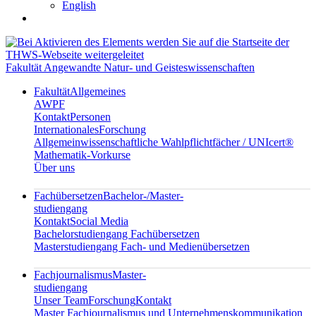
English
Fakultät Angewandte Natur- und Geisteswissenschaften
Fakultät
Allgemeines
AWPF
Kontakt
Personen
Internationales
Forschung
Allgemeinwissenschaftliche Wahlpflichtfächer / UNIcert®
Mathematik-Vorkurse
Über uns
Fachübersetzen
Bachelor-/Master-
studiengang
Kontakt
Social Media
Bachelorstudiengang Fachübersetzen
Masterstudiengang Fach- und Medienübersetzen
Fachjournalismus
Master-
studiengang
Unser Team
Forschung
Kontakt
Master Fachjournalismus und Unternehmenskommunikation