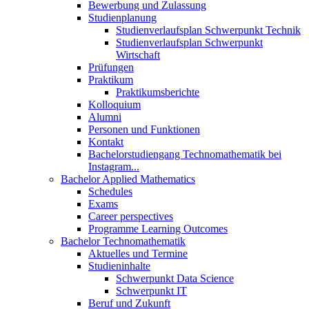
Bewerbung und Zulassung
Studienplanung
Studienverlaufsplan Schwerpunkt Technik
Studienverlaufsplan Schwerpunkt
Wirtschaft
Prüfungen
Praktikum
Praktikumsberichte
Kolloquium
Alumni
Personen und Funktionen
Kontakt
Bachelorstudiengang Technomathematik bei
Instagram...
Bachelor Applied Mathematics
Schedules
Exams
Career perspectives
Programme Learning Outcomes
Bachelor Technomathematik
Aktuelles und Termine
Studieninhalte
Schwerpunkt Data Science
Schwerpunkt IT
Beruf und Zukunft