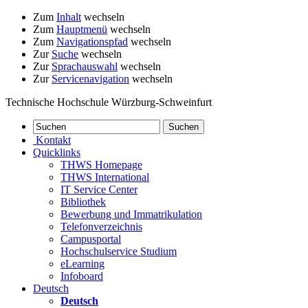
Zum
Inhalt
wechseln
Zum
Hauptmenü
wechseln
Zum
Navigationspfad
wechseln
Zur
Suche
wechseln
Zur
Sprachauswahl
wechseln
Zur
Servicenavigation
wechseln
Technische Hochschule Würzburg-Schweinfurt
Kontakt
Quicklinks
THWS Homepage
THWS International
IT Service Center
Bibliothek
Bewerbung und Immatrikulation
Telefonverzeichnis
Campusportal
Hochschulservice Studium
eLearning
Infoboard
Deutsch
Deutsch