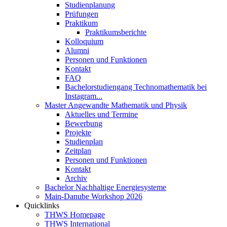
Studienplanung
Prüfungen
Praktikum
Praktikumsberichte
Kolloquium
Alumni
Personen und Funktionen
Kontakt
FAQ
Bachelorstudiengang Technomathematik bei
Instagram...
Master Angewandte Mathematik und Physik
Aktuelles und Termine
Bewerbung
Projekte
Studienplan
Zeitplan
Personen und Funktionen
Kontakt
Archiv
Bachelor Nachhaltige Energiesysteme
Main-Danube Workshop 2026
Quicklinks
THWS Homepage
THWS International