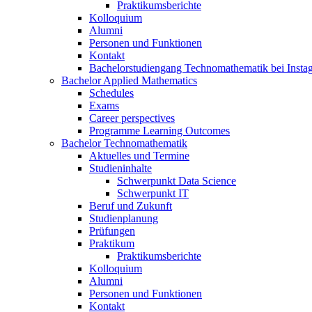
Praktikumsberichte
Kolloquium
Alumni
Personen und Funktionen
Kontakt
Bachelorstudiengang Technomathematik bei Instag
Bachelor Applied Mathematics
Schedules
Exams
Career perspectives
Programme Learning Outcomes
Bachelor Technomathematik
Aktuelles und Termine
Studieninhalte
Schwerpunkt Data Science
Schwerpunkt IT
Beruf und Zukunft
Studienplanung
Prüfungen
Praktikum
Praktikumsberichte
Kolloquium
Alumni
Personen und Funktionen
Kontakt