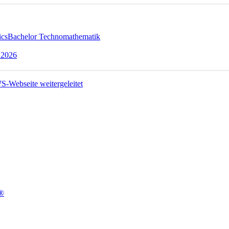
ics
Bachelor Technomathematik
 2026
t®