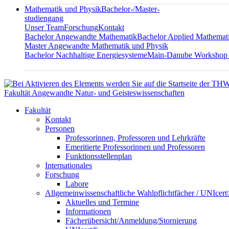
Mathematik und Physik
Bachelor-/Master-
studiengang
Unser Team
Forschung
Kontakt
Bachelor Angewandte Mathematik
Bachelor Applied Mathemat
Master Angewandte Mathematik und Physik
Bachelor Nachhaltige Energiesysteme
Main-Danube Workshop
Fakultät Angewandte Natur- und Geisteswissenschaften
Fakultät
Kontakt
Personen
Professorinnen, Professoren und Lehrkräfte
Emeritierte Professorinnen und Professoren
Funktionsstellenplan
Internationales
Forschung
Labore
Allgemeinwissenschaftliche Wahlpflichtfächer / UNIcer
Aktuelles und Termine
Informationen
Fächerübersicht/Anmeldung/Stornierung