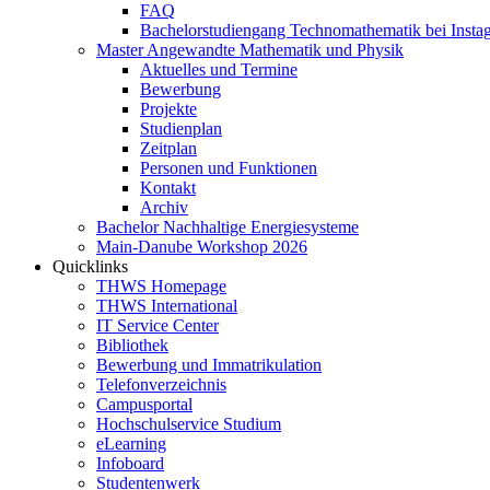
FAQ
Bachelorstudiengang Technomathematik bei Instag
Master Angewandte Mathematik und Physik
Aktuelles und Termine
Bewerbung
Projekte
Studienplan
Zeitplan
Personen und Funktionen
Kontakt
Archiv
Bachelor Nachhaltige Energiesysteme
Main-Danube Workshop 2026
Quicklinks
THWS Homepage
THWS International
IT Service Center
Bibliothek
Bewerbung und Immatrikulation
Telefonverzeichnis
Campusportal
Hochschulservice Studium
eLearning
Infoboard
Studentenwerk