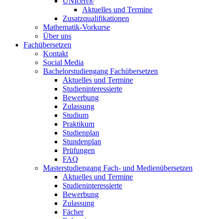
UNIcert®
Aktuelles und Termine
Zusatzqualifikationen
Mathematik-Vorkurse
Über uns
Fachübersetzen
Kontakt
Social Media
Bachelorstudiengang Fachübersetzen
Aktuelles und Termine
Studieninteressierte
Bewerbung
Zulassung
Studium
Praktikum
Studienplan
Stundenplan
Prüfungen
FAQ
Masterstudiengang Fach- und Medienübersetzen
Aktuelles und Termine
Studieninteressierte
Bewerbung
Zulassung
Fächer