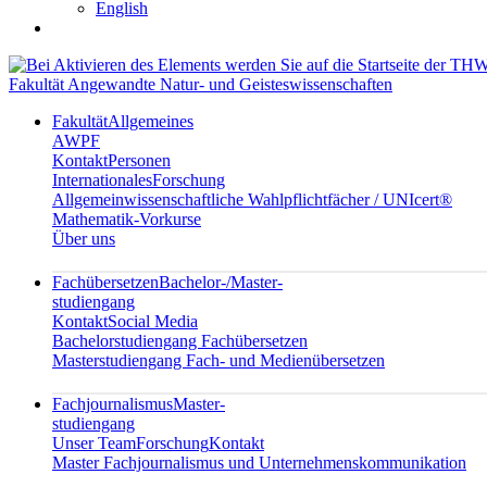
English
Fakultät Angewandte Natur- und Geisteswissenschaften
Fakultät
Allgemeines
AWPF
Kontakt
Personen
Internationales
Forschung
Allgemeinwissenschaftliche Wahlpflichtfächer / UNIcert®
Mathematik-Vorkurse
Über uns
Fachübersetzen
Bachelor-/Master-
studiengang
Kontakt
Social Media
Bachelorstudiengang Fachübersetzen
Masterstudiengang Fach- und Medienübersetzen
Fachjournalismus
Master-
studiengang
Unser Team
Forschung
Kontakt
Master Fachjournalismus und Unternehmenskommunikation