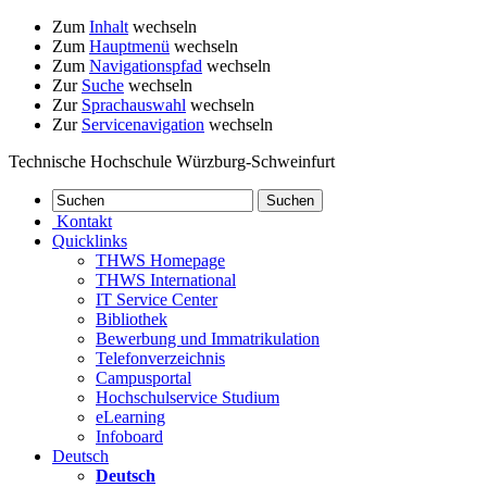
Zum
Inhalt
wechseln
Zum
Hauptmenü
wechseln
Zum
Navigationspfad
wechseln
Zur
Suche
wechseln
Zur
Sprachauswahl
wechseln
Zur
Servicenavigation
wechseln
Technische Hochschule Würzburg-Schweinfurt
Kontakt
Quicklinks
THWS Homepage
THWS International
IT Service Center
Bibliothek
Bewerbung und Immatrikulation
Telefonverzeichnis
Campusportal
Hochschulservice Studium
eLearning
Infoboard
Deutsch
Deutsch