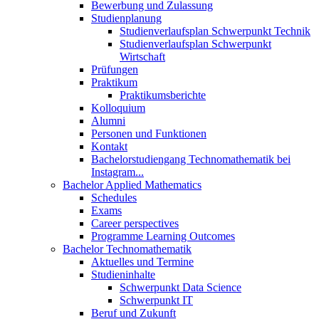
Bewerbung und Zulassung
Studienplanung
Studienverlaufsplan Schwerpunkt Technik
Studienverlaufsplan Schwerpunkt
Wirtschaft
Prüfungen
Praktikum
Praktikumsberichte
Kolloquium
Alumni
Personen und Funktionen
Kontakt
Bachelorstudiengang Technomathematik bei
Instagram...
Bachelor Applied Mathematics
Schedules
Exams
Career perspectives
Programme Learning Outcomes
Bachelor Technomathematik
Aktuelles und Termine
Studieninhalte
Schwerpunkt Data Science
Schwerpunkt IT
Beruf und Zukunft