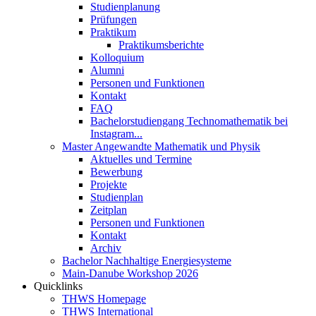
Studienplanung
Prüfungen
Praktikum
Praktikumsberichte
Kolloquium
Alumni
Personen und Funktionen
Kontakt
FAQ
Bachelorstudiengang Technomathematik bei
Instagram...
Master Angewandte Mathematik und Physik
Aktuelles und Termine
Bewerbung
Projekte
Studienplan
Zeitplan
Personen und Funktionen
Kontakt
Archiv
Bachelor Nachhaltige Energiesysteme
Main-Danube Workshop 2026
Quicklinks
THWS Homepage
THWS International