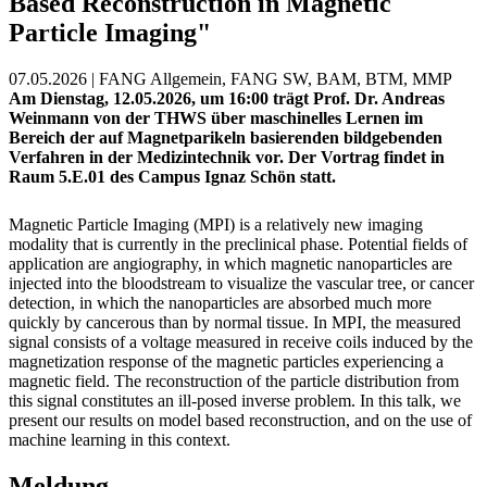
Based Reconstruction in Magnetic
Particle Imaging"
07.05.2026 | FANG Allgemein, FANG SW, BAM, BTM, MMP
Am Dienstag, 12.05.2026, um 16:00 trägt Prof. Dr. Andreas
Weinmann von der THWS über maschinelles Lernen im
Bereich der auf Magnetparikeln basierenden bildgebenden
Verfahren in der Medizintechnik vor. Der Vortrag findet in
Raum 5.E.01 des Campus Ignaz Schön statt.
Magnetic Particle Imaging (MPI) is a relatively new imaging
modality that is currently in the preclinical phase. Potential fields of
application are angiography, in which magnetic nanoparticles are
injected into the bloodstream to visualize the vascular tree, or cancer
detection, in which the nanoparticles are absorbed much more
quickly by cancerous than by normal tissue. In MPI, the measured
signal consists of a voltage measured in receive coils induced by the
magnetization response of the magnetic particles experiencing a
magnetic field. The reconstruction of the particle distribution from
this signal constitutes an ill-posed inverse problem. In this talk, we
present our results on model based reconstruction, and on the use of
machine learning in this context.
Meldung