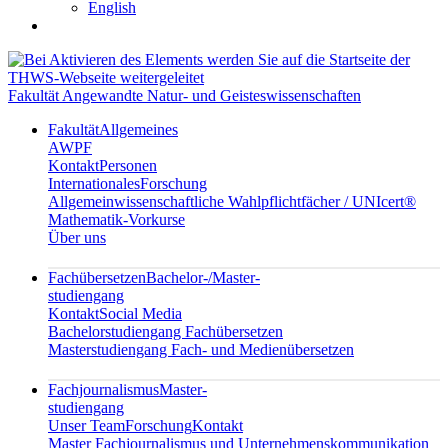
English
Fakultät Angewandte Natur- und Geisteswissenschaften
Fakultät
Allgemeines
AWPF
Kontakt
Personen
Internationales
Forschung
Allgemeinwissenschaftliche Wahlpflichtfächer / UNIcert®
Mathematik-Vorkurse
Über uns
Fachübersetzen
Bachelor-/Master-
studiengang
Kontakt
Social Media
Bachelorstudiengang Fachübersetzen
Masterstudiengang Fach- und Medienübersetzen
Fachjournalismus
Master-
studiengang
Unser Team
Forschung
Kontakt
Master Fachjournalismus und Unternehmenskommunikation