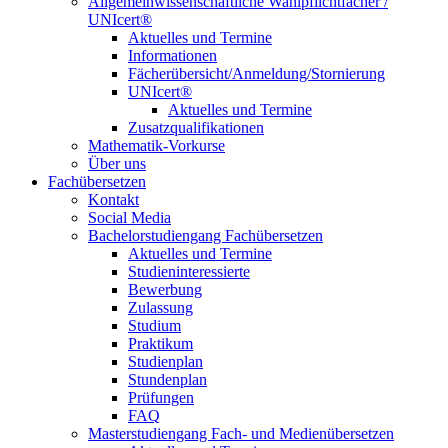
Allgemeinwissenschaftliche Wahlpflichtfächer /
UNIcert®
Aktuelles und Termine
Informationen
Fächerübersicht/Anmeldung/Stornierung
UNIcert®
Aktuelles und Termine
Zusatzqualifikationen
Mathematik-Vorkurse
Über uns
Fachübersetzen
Kontakt
Social Media
Bachelorstudiengang Fachübersetzen
Aktuelles und Termine
Studieninteressierte
Bewerbung
Zulassung
Studium
Praktikum
Studienplan
Stundenplan
Prüfungen
FAQ
Masterstudiengang Fach- und Medienübersetzen