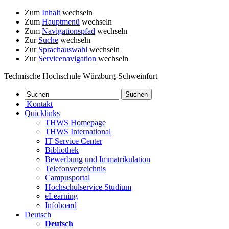
Zum
Inhalt
wechseln
Zum
Hauptmenü
wechseln
Zum
Navigationspfad
wechseln
Zur
Suche
wechseln
Zur
Sprachauswahl
wechseln
Zur
Servicenavigation
wechseln
Technische Hochschule Würzburg-Schweinfurt
Kontakt
Quicklinks
THWS Homepage
THWS International
IT Service Center
Bibliothek
Bewerbung und Immatrikulation
Telefonverzeichnis
Campusportal
Hochschulservice Studium
eLearning
Infoboard
Deutsch
Deutsch