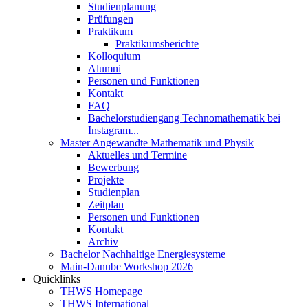
Studienplanung
Prüfungen
Praktikum
Praktikumsberichte
Kolloquium
Alumni
Personen und Funktionen
Kontakt
FAQ
Bachelorstudiengang Technomathematik bei
Instagram...
Master Angewandte Mathematik und Physik
Aktuelles und Termine
Bewerbung
Projekte
Studienplan
Zeitplan
Personen und Funktionen
Kontakt
Archiv
Bachelor Nachhaltige Energiesysteme
Main-Danube Workshop 2026
Quicklinks
THWS Homepage
THWS International