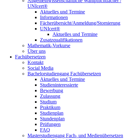
Allgemeinwissenschaftliche Wahlpflichtfächer /
UNIcert®
Aktuelles und Termine
Informationen
Fächerübersicht/Anmeldung/Stornierung
UNIcert®
Aktuelles und Termine
Zusatzqualifikationen
Mathematik-Vorkurse
Über uns
Fachübersetzen
Kontakt
Social Media
Bachelorstudiengang Fachübersetzen
Aktuelles und Termine
Studieninteressierte
Bewerbung
Zulassung
Studium
Praktikum
Studienplan
Stundenplan
Prüfungen
FAQ
Masterstudiengang Fach- und Medienübersetzen