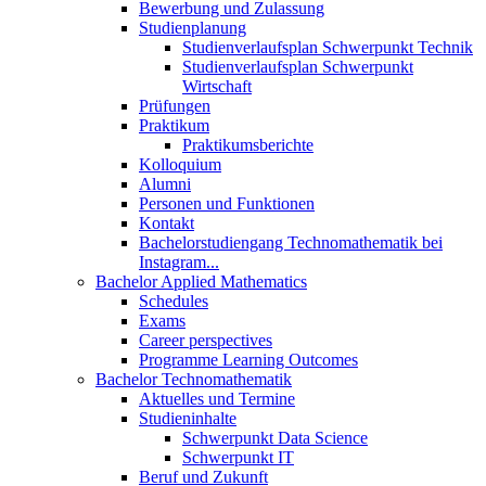
Bewerbung und Zulassung
Studienplanung
Studienverlaufsplan Schwerpunkt Technik
Studienverlaufsplan Schwerpunkt
Wirtschaft
Prüfungen
Praktikum
Praktikumsberichte
Kolloquium
Alumni
Personen und Funktionen
Kontakt
Bachelorstudiengang Technomathematik bei
Instagram...
Bachelor Applied Mathematics
Schedules
Exams
Career perspectives
Programme Learning Outcomes
Bachelor Technomathematik
Aktuelles und Termine
Studieninhalte
Schwerpunkt Data Science
Schwerpunkt IT
Beruf und Zukunft