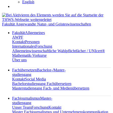
English
Fakultät Angewandte Natur- und Geisteswissenschaften
Fakultät
Allgemeines
AWPF
Kontakt
Personen
Internationales
Forschung
Allgemeinwissenschaftliche Wahlpflichtfächer / UNIcert®
Mathematik-Vorkurse
Über uns
Fachübersetzen
Bachelor-/Master-
studiengang
Kontakt
Social Media
Bachelorstudiengang Fachübersetzen
Masterstudiengang Fach- und Medienübersetzen
Fachjournalismus
Master-
studiengang
Unser Team
Forschung
Kontakt
Master Fachjournalismus und Unternehmenskommunikation