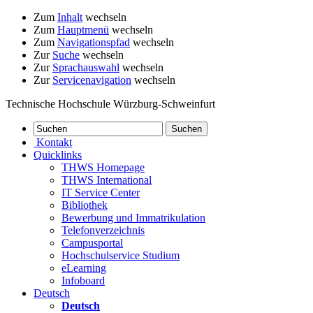
Zum
Inhalt
wechseln
Zum
Hauptmenü
wechseln
Zum
Navigationspfad
wechseln
Zur
Suche
wechseln
Zur
Sprachauswahl
wechseln
Zur
Servicenavigation
wechseln
Technische Hochschule Würzburg-Schweinfurt
Kontakt
Quicklinks
THWS Homepage
THWS International
IT Service Center
Bibliothek
Bewerbung und Immatrikulation
Telefonverzeichnis
Campusportal
Hochschulservice Studium
eLearning
Infoboard
Deutsch
Deutsch