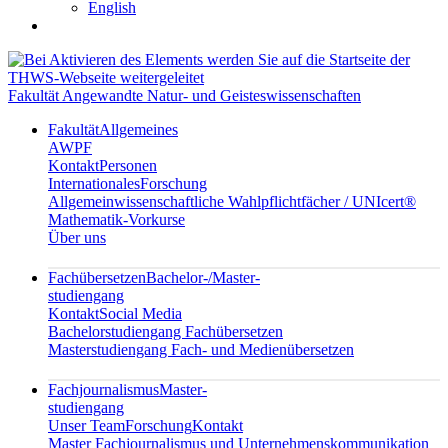
English
Fakultät Angewandte Natur- und Geisteswissenschaften
Fakultät
Allgemeines
AWPF
Kontakt
Personen
Internationales
Forschung
Allgemeinwissenschaftliche Wahlpflichtfächer / UNIcert®
Mathematik-Vorkurse
Über uns
Fachübersetzen
Bachelor-/Master-
studiengang
Kontakt
Social Media
Bachelorstudiengang Fachübersetzen
Masterstudiengang Fach- und Medienübersetzen
Fachjournalismus
Master-
studiengang
Unser Team
Forschung
Kontakt
Master Fachjournalismus und Unternehmenskommunikation