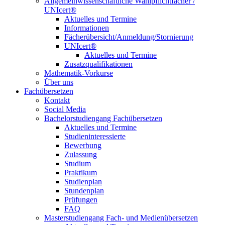
Allgemeinwissenschaftliche Wahlpflichtfächer /
UNIcert®
Aktuelles und Termine
Informationen
Fächerübersicht/Anmeldung/Stornierung
UNIcert®
Aktuelles und Termine
Zusatzqualifikationen
Mathematik-Vorkurse
Über uns
Fachübersetzen
Kontakt
Social Media
Bachelorstudiengang Fachübersetzen
Aktuelles und Termine
Studieninteressierte
Bewerbung
Zulassung
Studium
Praktikum
Studienplan
Stundenplan
Prüfungen
FAQ
Masterstudiengang Fach- und Medienübersetzen