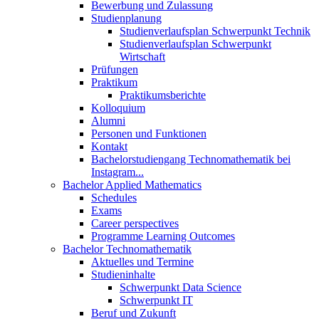
Bewerbung und Zulassung
Studienplanung
Studienverlaufsplan Schwerpunkt Technik
Studienverlaufsplan Schwerpunkt
Wirtschaft
Prüfungen
Praktikum
Praktikumsberichte
Kolloquium
Alumni
Personen und Funktionen
Kontakt
Bachelorstudiengang Technomathematik bei
Instagram...
Bachelor Applied Mathematics
Schedules
Exams
Career perspectives
Programme Learning Outcomes
Bachelor Technomathematik
Aktuelles und Termine
Studieninhalte
Schwerpunkt Data Science
Schwerpunkt IT
Beruf und Zukunft