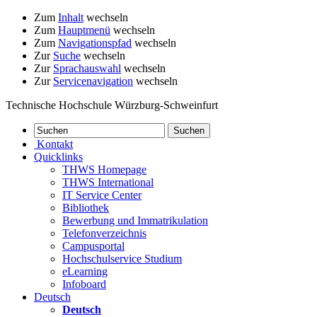
Zum
Inhalt
wechseln
Zum
Hauptmenü
wechseln
Zum
Navigationspfad
wechseln
Zur
Suche
wechseln
Zur
Sprachauswahl
wechseln
Zur
Servicenavigation
wechseln
Technische Hochschule Würzburg-Schweinfurt
Kontakt
Quicklinks
THWS Homepage
THWS International
IT Service Center
Bibliothek
Bewerbung und Immatrikulation
Telefonverzeichnis
Campusportal
Hochschulservice Studium
eLearning
Infoboard
Deutsch
Deutsch