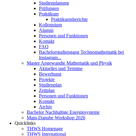
Studienplanung
Prüfungen
Praktikum
Praktikumsberichte
Kolloquium
Alumni
Personen und Funktionen
Kontakt
FAQ
Bachelorstudiengang Technomathematik bei
Instagram...
Master Angewandte Mathematik und Physik
Aktuelles und Termine
Bewerbung
Projekte
Studienplan
Zeitplan
Personen und Funktionen
Kontakt
Archiv
Bachelor Nachhaltige Energiesysteme
Main-Danube Workshop 2026
Quicklinks
THWS Homepage
THWS International