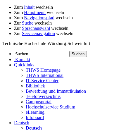
Zum
Inhalt
wechseln
Zum
Hauptmenü
wechseln
Zum
Navigationspfad
wechseln
Zur
Suche
wechseln
Zur
Sprachauswahl
wechseln
Zur
Servicenavigation
wechseln
Technische Hochschule Würzburg-Schweinfurt
Kontakt
Quicklinks
THWS Homepage
THWS International
IT Service Center
Bibliothek
Bewerbung und Immatrikulation
Telefonverzeichnis
Campusportal
Hochschulservice Studium
eLearning
Infoboard
Deutsch
Deutsch