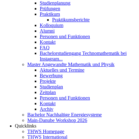
Studienplanung
Prüfungen
Praktikum
Praktikumsberichte
Kolloquium
Alumni
Personen und Funktionen
Kontakt
FAQ
Bachelorstudiengang Technomathematik bei
Instagram...
Master Angewandte Mathematik und Physik
Aktuelles und Termine
Bewerbung
Projekte
Studienplan
Zeitplan
Personen und Funktionen
Kontakt
Archiv
Bachelor Nachhaltige Energiesysteme
Main-Danube Workshop 2026
Quicklinks
THWS Homepage
THWS International