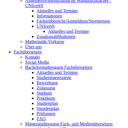
Allgemeinwissenschaftliche Wahlpflichtfächer /
UNIcert®
Aktuelles und Termine
Informationen
Fächerübersicht/Anmeldung/Stornierung
UNIcert®
Aktuelles und Termine
Zusatzqualifikationen
Mathematik-Vorkurse
Über uns
Fachübersetzen
Kontakt
Social Media
Bachelorstudiengang Fachübersetzen
Aktuelles und Termine
Studieninteressierte
Bewerbung
Zulassung
Studium
Praktikum
Studienplan
Stundenplan
Prüfungen
FAQ
Masterstudiengang Fach- und Medienübersetzen