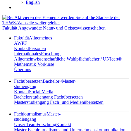
English
Fakultät Angewandte Natur- und Geisteswissenschaften
Fakultät
Allgemeines
AWPF
Kontakt
Personen
Internationales
Forschung
Allgemeinwissenschaftliche Wahlpflichtfächer / UNIcert®
Mathematik-Vorkurse
Über uns
Fachübersetzen
Bachelor-/Master-
studiengang
Kontakt
Social Media
Bachelorstudiengang Fachübersetzen
Masterstudiengang Fach- und Medienübersetzen
Fachjournalismus
Master-
studiengang
Unser Team
Forschung
Kontakt
Master Fachjournalismus und Unternehmenskommunikation