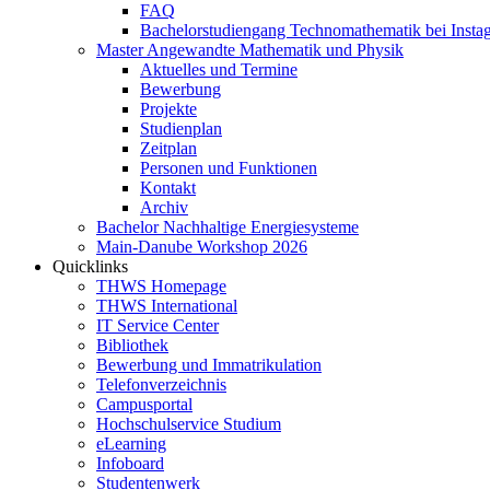
FAQ
Bachelorstudiengang Technomathematik bei Instag
Master Angewandte Mathematik und Physik
Aktuelles und Termine
Bewerbung
Projekte
Studienplan
Zeitplan
Personen und Funktionen
Kontakt
Archiv
Bachelor Nachhaltige Energiesysteme
Main-Danube Workshop 2026
Quicklinks
THWS Homepage
THWS International
IT Service Center
Bibliothek
Bewerbung und Immatrikulation
Telefonverzeichnis
Campusportal
Hochschulservice Studium
eLearning
Infoboard
Studentenwerk