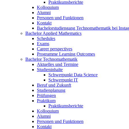
Praktikumsberichte
Kolloquium
Alumni
Personen und Funktionen
Kontakt
Bachelorstudiengang Technomathematik bei Instag
Bachelor Applied Mathematics
Schedules
Exams
Career perspectives
Programme Learning Outcomes
Bachelor Technomathematik
Aktuelles und Termine
Studieninhalte
Schwerpunkt Data Science
Schwerpunkt IT
Beruf und Zukunft
Studienplanung
Prüfungen
Praktikum
Praktikumsberichte
Kolloquium
Alumni
Personen und Funktionen
Kontakt