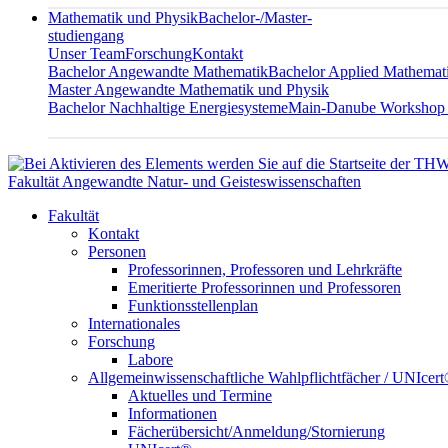
Mathematik und Physik
Bachelor-/Master-
studiengang
Unser Team
Forschung
Kontakt
Bachelor Angewandte Mathematik
Bachelor Applied Mathemat
Master Angewandte Mathematik und Physik
Bachelor Nachhaltige Energiesysteme
Main-Danube Workshop
Fakultät Angewandte Natur- und Geisteswissenschaften
Fakultät
Kontakt
Personen
Professorinnen, Professoren und Lehrkräfte
Emeritierte Professorinnen und Professoren
Funktionsstellenplan
Internationales
Forschung
Labore
Allgemeinwissenschaftliche Wahlpflichtfächer / UNIcer
Aktuelles und Termine
Informationen
Fächerübersicht/Anmeldung/Stornierung