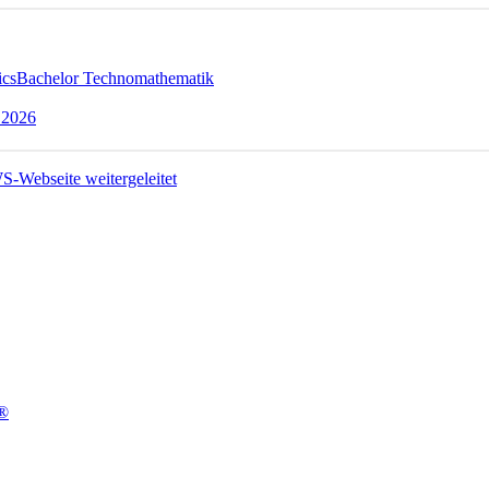
ics
Bachelor Technomathematik
 2026
t®