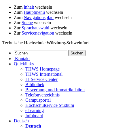
Zum
Inhalt
wechseln
Zum
Hauptmenü
wechseln
Zum
Navigationspfad
wechseln
Zur
Suche
wechseln
Zur
Sprachauswahl
wechseln
Zur
Servicenavigation
wechseln
Technische Hochschule Würzburg-Schweinfurt
Kontakt
Quicklinks
THWS Homepage
THWS International
IT Service Center
Bibliothek
Bewerbung und Immatrikulation
Telefonverzeichnis
Campusportal
Hochschulservice Studium
eLearning
Infoboard
Deutsch
Deutsch