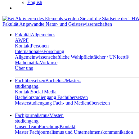
English
Fakultät Angewandte Natur- und Geisteswissenschaften
Fakultät
Allgemeines
AWPF
Kontakt
Personen
Internationales
Forschung
Allgemeinwissenschaftliche Wahlpflichtfächer / UNIcert®
Mathematik-Vorkurse
Über uns
Fachübersetzen
Bachelor-/Master-
studiengang
Kontakt
Social Media
Bachelorstudiengang Fachübersetzen
Masterstudiengang Fach- und Medienübersetzen
Fachjournalismus
Master-
studiengang
Unser Team
Forschung
Kontakt
Master Fachjournalismus und Unternehmenskommunikation