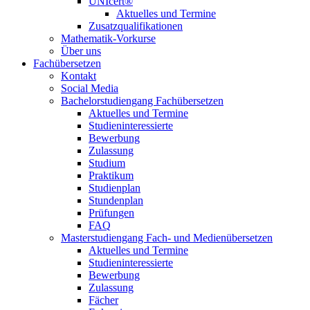
UNIcert®
Aktuelles und Termine
Zusatzqualifikationen
Mathematik-Vorkurse
Über uns
Fachübersetzen
Kontakt
Social Media
Bachelorstudiengang Fachübersetzen
Aktuelles und Termine
Studieninteressierte
Bewerbung
Zulassung
Studium
Praktikum
Studienplan
Stundenplan
Prüfungen
FAQ
Masterstudiengang Fach- und Medienübersetzen
Aktuelles und Termine
Studieninteressierte
Bewerbung
Zulassung
Fächer