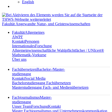
English
Fakultät Angewandte Natur- und Geisteswissenschaften
Fakultät
Allgemeines
AWPF
Kontakt
Personen
Internationales
Forschung
Allgemeinwissenschaftliche Wahlpflichtfächer / UNIcert®
Mathematik-Vorkurse
Über uns
Fachübersetzen
Bachelor-/Master-
studiengang
Kontakt
Social Media
Bachelorstudiengang Fachübersetzen
Masterstudiengang Fach- und Medienübersetzen
Fachjournalismus
Master-
studiengang
Unser Team
Forschung
Kontakt
Master Fachjournalismus und Unternehmenskommunikation