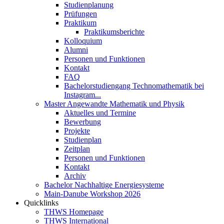
Studienplanung
Prüfungen
Praktikum
Praktikumsberichte
Kolloquium
Alumni
Personen und Funktionen
Kontakt
FAQ
Bachelorstudiengang Technomathematik bei
Instagram...
Master Angewandte Mathematik und Physik
Aktuelles und Termine
Bewerbung
Projekte
Studienplan
Zeitplan
Personen und Funktionen
Kontakt
Archiv
Bachelor Nachhaltige Energiesysteme
Main-Danube Workshop 2026
Quicklinks
THWS Homepage
THWS International