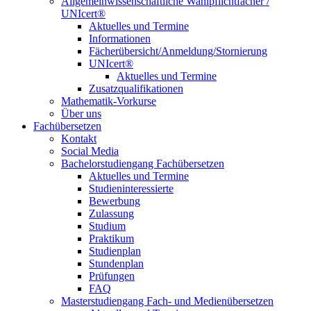
Allgemeinwissenschaftliche Wahlpflichtfächer /
UNIcert®
Aktuelles und Termine
Informationen
Fächerübersicht/Anmeldung/Stornierung
UNIcert®
Aktuelles und Termine
Zusatzqualifikationen
Mathematik-Vorkurse
Über uns
Fachübersetzen
Kontakt
Social Media
Bachelorstudiengang Fachübersetzen
Aktuelles und Termine
Studieninteressierte
Bewerbung
Zulassung
Studium
Praktikum
Studienplan
Stundenplan
Prüfungen
FAQ
Masterstudiengang Fach- und Medienübersetzen