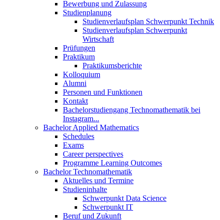
Bewerbung und Zulassung
Studienplanung
Studienverlaufsplan Schwerpunkt Technik
Studienverlaufsplan Schwerpunkt
Wirtschaft
Prüfungen
Praktikum
Praktikumsberichte
Kolloquium
Alumni
Personen und Funktionen
Kontakt
Bachelorstudiengang Technomathematik bei
Instagram...
Bachelor Applied Mathematics
Schedules
Exams
Career perspectives
Programme Learning Outcomes
Bachelor Technomathematik
Aktuelles und Termine
Studieninhalte
Schwerpunkt Data Science
Schwerpunkt IT
Beruf und Zukunft