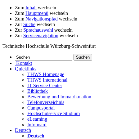
Zum
Inhalt
wechseln
Zum
Hauptmenü
wechseln
Zum
Navigationspfad
wechseln
Zur
Suche
wechseln
Zur
Sprachauswahl
wechseln
Zur
Servicenavigation
wechseln
Technische Hochschule Würzburg-Schweinfurt
Kontakt
Quicklinks
THWS Homepage
THWS International
IT Service Center
Bibliothek
Bewerbung und Immatrikulation
Telefonverzeichnis
Campusportal
Hochschulservice Studium
eLearning
Infoboard
Deutsch
Deutsch