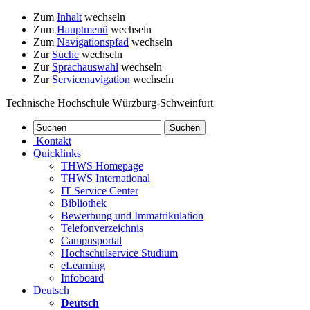
Zum
Inhalt
wechseln
Zum
Hauptmenü
wechseln
Zum
Navigationspfad
wechseln
Zur
Suche
wechseln
Zur
Sprachauswahl
wechseln
Zur
Servicenavigation
wechseln
Technische Hochschule Würzburg-Schweinfurt
Kontakt
Quicklinks
THWS Homepage
THWS International
IT Service Center
Bibliothek
Bewerbung und Immatrikulation
Telefonverzeichnis
Campusportal
Hochschulservice Studium
eLearning
Infoboard
Deutsch
Deutsch