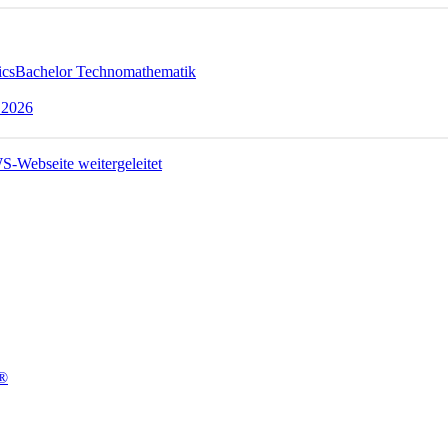
ics
Bachelor Technomathematik
 2026
t®