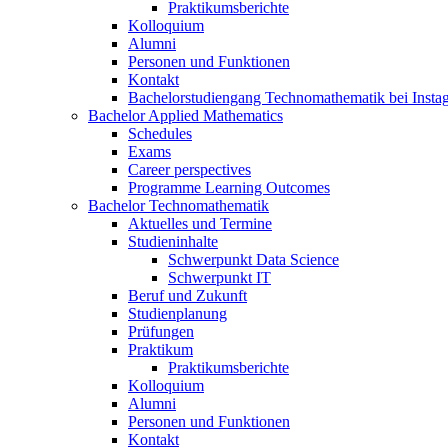
Praktikumsberichte
Kolloquium
Alumni
Personen und Funktionen
Kontakt
Bachelorstudiengang Technomathematik bei Instag
Bachelor Applied Mathematics
Schedules
Exams
Career perspectives
Programme Learning Outcomes
Bachelor Technomathematik
Aktuelles und Termine
Studieninhalte
Schwerpunkt Data Science
Schwerpunkt IT
Beruf und Zukunft
Studienplanung
Prüfungen
Praktikum
Praktikumsberichte
Kolloquium
Alumni
Personen und Funktionen
Kontakt