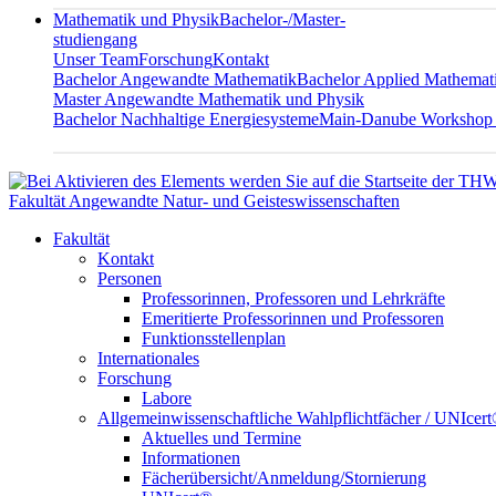
Mathematik und Physik
Bachelor-/Master-
studiengang
Unser Team
Forschung
Kontakt
Bachelor Angewandte Mathematik
Bachelor Applied Mathemat
Master Angewandte Mathematik und Physik
Bachelor Nachhaltige Energiesysteme
Main-Danube Workshop
Fakultät Angewandte Natur- und Geisteswissenschaften
Fakultät
Kontakt
Personen
Professorinnen, Professoren und Lehrkräfte
Emeritierte Professorinnen und Professoren
Funktionsstellenplan
Internationales
Forschung
Labore
Allgemeinwissenschaftliche Wahlpflichtfächer / UNIcer
Aktuelles und Termine
Informationen
Fächerübersicht/Anmeldung/Stornierung