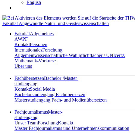
English
Fakultät Angewandte Natur- und Geisteswissenschaften
Fakultät
Allgemeines
AWPF
Kontakt
Personen
Internationales
Forschung
Allgemeinwissenschaftliche Wahlpflichtfächer / UNIcert®
Mathematik-Vorkurse
Über uns
Fachübersetzen
Bachelor-/Master-
studiengang
Kontakt
Social Media
Bachelorstudiengang Fachübersetzen
Masterstudiengang Fach- und Medienübersetzen
Fachjournalismus
Master-
studiengang
Unser Team
Forschung
Kontakt
Master Fachjournalismus und Unternehmenskommunikation