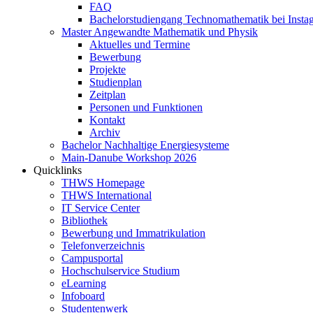
FAQ
Bachelorstudiengang Technomathematik bei Instag
Master Angewandte Mathematik und Physik
Aktuelles und Termine
Bewerbung
Projekte
Studienplan
Zeitplan
Personen und Funktionen
Kontakt
Archiv
Bachelor Nachhaltige Energiesysteme
Main-Danube Workshop 2026
Quicklinks
THWS Homepage
THWS International
IT Service Center
Bibliothek
Bewerbung und Immatrikulation
Telefonverzeichnis
Campusportal
Hochschulservice Studium
eLearning
Infoboard
Studentenwerk