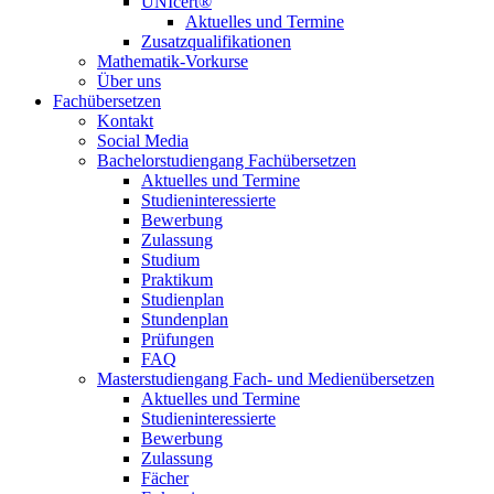
UNIcert®
Aktuelles und Termine
Zusatzqualifikationen
Mathematik-Vorkurse
Über uns
Fachübersetzen
Kontakt
Social Media
Bachelorstudiengang Fachübersetzen
Aktuelles und Termine
Studieninteressierte
Bewerbung
Zulassung
Studium
Praktikum
Studienplan
Stundenplan
Prüfungen
FAQ
Masterstudiengang Fach- und Medienübersetzen
Aktuelles und Termine
Studieninteressierte
Bewerbung
Zulassung
Fächer