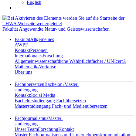
English
Fakultät Angewandte Natur- und Geisteswissenschaften
Fakultät
Allgemeines
AWPF
Kontakt
Personen
Internationales
Forschung
Allgemeinwissenschaftliche Wahlpflichtfächer / UNIcert®
Mathematik-Vorkurse
Über uns
Fachübersetzen
Bachelor-/Master-
studiengang
Kontakt
Social Media
Bachelorstudiengang Fachübersetzen
Masterstudiengang Fach- und Medienübersetzen
Fachjournalismus
Master-
studiengang
Unser Team
Forschung
Kontakt
Master Fachjournalismus und Unternehmenskommunikation