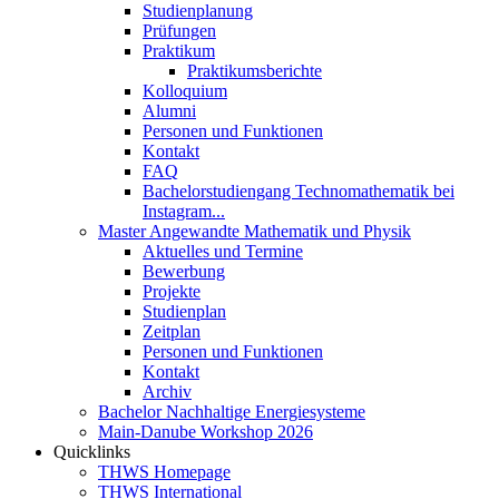
Studienplanung
Prüfungen
Praktikum
Praktikumsberichte
Kolloquium
Alumni
Personen und Funktionen
Kontakt
FAQ
Bachelorstudiengang Technomathematik bei
Instagram...
Master Angewandte Mathematik und Physik
Aktuelles und Termine
Bewerbung
Projekte
Studienplan
Zeitplan
Personen und Funktionen
Kontakt
Archiv
Bachelor Nachhaltige Energiesysteme
Main-Danube Workshop 2026
Quicklinks
THWS Homepage
THWS International