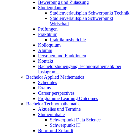
Bewerbung und Zulassung
Studienplanung
Studienverlaufsplan Schwerpunkt Technik
Studienverlaufsplan Schwerpunkt
Wirtschaft
Prüfungen
Praktikum
Praktikumsberichte
Kolloquium
Alumni
Personen und Funktionen
Kontakt
Bachelorstudiengang Technomathematik bei
Instagram...
Bachelor Applied Mathematics
Schedules
Exams
Career perspectives
Programme Learning Outcomes
Bachelor Technomathematik
Aktuelles und Termine
Studieninhalte
Schwerpunkt Data Science
Schwerpunkt IT
Beruf und Zukunft