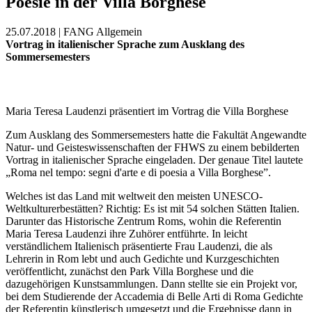
Poesie in der Villa Borghese
25.07.2018 | FANG Allgemein
Vortrag in italienischer Sprache zum Ausklang des
Sommersemesters
Maria Teresa Laudenzi präsentiert im Vortrag die Villa Borghese
Zum Ausklang des Sommersemesters hatte die Fakultät Angewandte
Natur- und Geisteswissenschaften der FHWS zu einem bebilderten
Vortrag in italienischer Sprache eingeladen. Der genaue Titel lautete
„Roma nel tempo: segni d'arte e di poesia a Villa Borghese”.
Welches ist das Land mit weltweit den meisten UNESCO-
Weltkulturerbestätten? Richtig: Es ist mit 54 solchen Stätten Italien.
Darunter das Historische Zentrum Roms, wohin die Referentin
Maria Teresa Laudenzi ihre Zuhörer entführte. In leicht
verständlichem Italienisch präsentierte Frau Laudenzi, die als
Lehrerin in Rom lebt und auch Gedichte und Kurzgeschichten
veröffentlicht, zunächst den Park Villa Borghese und die
dazugehörigen Kunstsammlungen. Dann stellte sie ein Projekt vor,
bei dem Studierende der Accademia di Belle Arti di Roma Gedichte
der Referentin künstlerisch umgesetzt und die Ergebnisse dann in