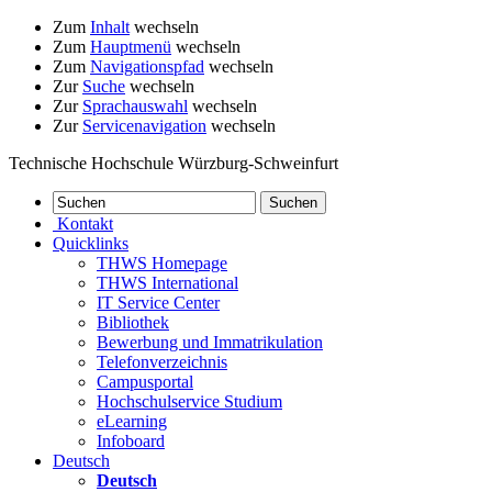
Zum
Inhalt
wechseln
Zum
Hauptmenü
wechseln
Zum
Navigationspfad
wechseln
Zur
Suche
wechseln
Zur
Sprachauswahl
wechseln
Zur
Servicenavigation
wechseln
Technische Hochschule Würzburg-Schweinfurt
Kontakt
Quicklinks
THWS Homepage
THWS International
IT Service Center
Bibliothek
Bewerbung und Immatrikulation
Telefonverzeichnis
Campusportal
Hochschulservice Studium
eLearning
Infoboard
Deutsch
Deutsch