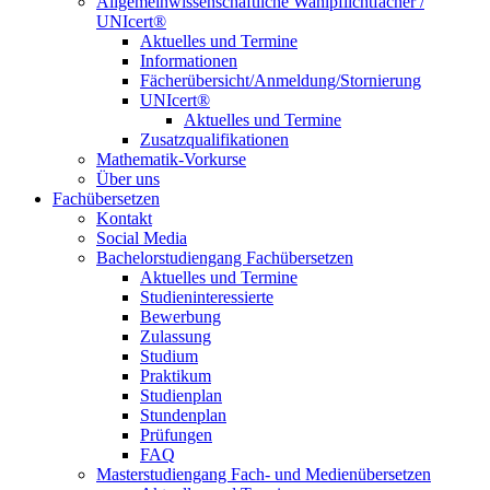
Allgemeinwissenschaftliche Wahlpflichtfächer /
UNIcert®
Aktuelles und Termine
Informationen
Fächerübersicht/Anmeldung/Stornierung
UNIcert®
Aktuelles und Termine
Zusatzqualifikationen
Mathematik-Vorkurse
Über uns
Fachübersetzen
Kontakt
Social Media
Bachelorstudiengang Fachübersetzen
Aktuelles und Termine
Studieninteressierte
Bewerbung
Zulassung
Studium
Praktikum
Studienplan
Stundenplan
Prüfungen
FAQ
Masterstudiengang Fach- und Medienübersetzen