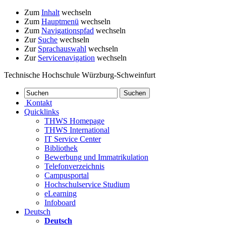
Zum
Inhalt
wechseln
Zum
Hauptmenü
wechseln
Zum
Navigationspfad
wechseln
Zur
Suche
wechseln
Zur
Sprachauswahl
wechseln
Zur
Servicenavigation
wechseln
Technische Hochschule Würzburg-Schweinfurt
Kontakt
Quicklinks
THWS Homepage
THWS International
IT Service Center
Bibliothek
Bewerbung und Immatrikulation
Telefonverzeichnis
Campusportal
Hochschulservice Studium
eLearning
Infoboard
Deutsch
Deutsch