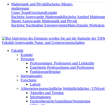
Mathematik und Physik
Bachelor-/Master-
studiengang
Unser Team
Forschung
Kontakt
Bachelor Angewandte Mathematik
Bachelor Applied Mathemat
Master Angewandte Mathematik und Physik
Bachelor Nachhaltige Energiesysteme
Main-Danube Workshop
Fakultät Angewandte Natur- und Geisteswissenschaften
Fakultät
Kontakt
Personen
Professorinnen, Professoren und Lehrkräfte
Emeritierte Professorinnen und Professoren
Funktionsstellenplan
Internationales
Forschung
Labore
Allgemeinwissenschaftliche Wahlpflichtfächer / UNIcer
Aktuelles und Termine
Informationen
Fächerübersicht/Anmeldung/Stornierung