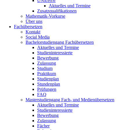
UNIcert®
Aktuelles und Termine
Zusatzqualifikationen
Mathematik-Vorkurse
Über uns
Fachübersetzen
Kontakt
Social Media
Bachelorstudiengang Fachübersetzen
Aktuelles und Termine
Studieninteressierte
Bewerbung
Zulassung
Studium
Praktikum
Studienplan
Stundenplan
Prüfungen
FAQ
Masterstudiengang Fach- und Medienübersetzen
Aktuelles und Termine
Studieninteressierte
Bewerbung
Zulassung
Fächer