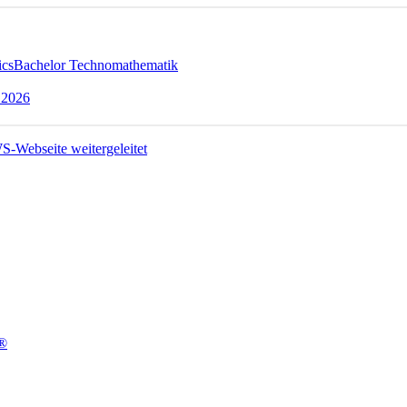
ics
Bachelor Technomathematik
 2026
t®