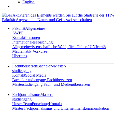
English
Fakultät Angewandte Natur- und Geisteswissenschaften
Fakultät
Allgemeines
AWPF
Kontakt
Personen
Internationales
Forschung
Allgemeinwissenschaftliche Wahlpflichtfächer / UNIcert®
Mathematik-Vorkurse
Über uns
Fachübersetzen
Bachelor-/Master-
studiengang
Kontakt
Social Media
Bachelorstudiengang Fachübersetzen
Masterstudiengang Fach- und Medienübersetzen
Fachjournalismus
Master-
studiengang
Unser Team
Forschung
Kontakt
Master Fachjournalismus und Unternehmenskommunikation