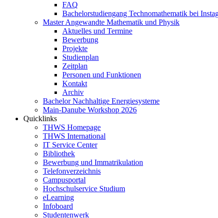
FAQ
Bachelorstudiengang Technomathematik bei Instag
Master Angewandte Mathematik und Physik
Aktuelles und Termine
Bewerbung
Projekte
Studienplan
Zeitplan
Personen und Funktionen
Kontakt
Archiv
Bachelor Nachhaltige Energiesysteme
Main-Danube Workshop 2026
Quicklinks
THWS Homepage
THWS International
IT Service Center
Bibliothek
Bewerbung und Immatrikulation
Telefonverzeichnis
Campusportal
Hochschulservice Studium
eLearning
Infoboard
Studentenwerk