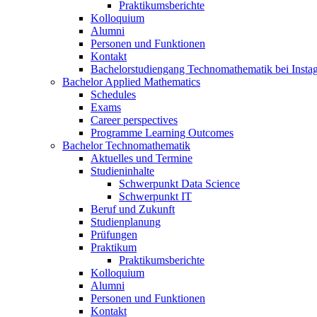
Praktikumsberichte
Kolloquium
Alumni
Personen und Funktionen
Kontakt
Bachelorstudiengang Technomathematik bei Instag
Bachelor Applied Mathematics
Schedules
Exams
Career perspectives
Programme Learning Outcomes
Bachelor Technomathematik
Aktuelles und Termine
Studieninhalte
Schwerpunkt Data Science
Schwerpunkt IT
Beruf und Zukunft
Studienplanung
Prüfungen
Praktikum
Praktikumsberichte
Kolloquium
Alumni
Personen und Funktionen
Kontakt