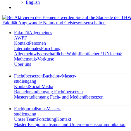
English
Fakultät Angewandte Natur- und Geisteswissenschaften
Fakultät
Allgemeines
AWPF
Kontakt
Personen
Internationales
Forschung
Allgemeinwissenschaftliche Wahlpflichtfächer / UNIcert®
Mathematik-Vorkurse
Über uns
Fachübersetzen
Bachelor-/Master-
studiengang
Kontakt
Social Media
Bachelorstudiengang Fachübersetzen
Masterstudiengang Fach- und Medienübersetzen
Fachjournalismus
Master-
studiengang
Unser Team
Forschung
Kontakt
Master Fachjournalismus und Unternehmenskommunikation