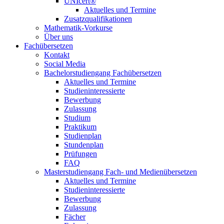
UNIcert®
Aktuelles und Termine
Zusatzqualifikationen
Mathematik-Vorkurse
Über uns
Fachübersetzen
Kontakt
Social Media
Bachelorstudiengang Fachübersetzen
Aktuelles und Termine
Studieninteressierte
Bewerbung
Zulassung
Studium
Praktikum
Studienplan
Stundenplan
Prüfungen
FAQ
Masterstudiengang Fach- und Medienübersetzen
Aktuelles und Termine
Studieninteressierte
Bewerbung
Zulassung
Fächer