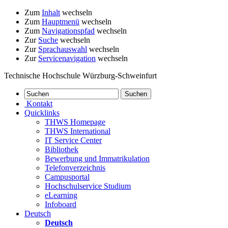
Zum
Inhalt
wechseln
Zum
Hauptmenü
wechseln
Zum
Navigationspfad
wechseln
Zur
Suche
wechseln
Zur
Sprachauswahl
wechseln
Zur
Servicenavigation
wechseln
Technische Hochschule Würzburg-Schweinfurt
Kontakt
Quicklinks
THWS Homepage
THWS International
IT Service Center
Bibliothek
Bewerbung und Immatrikulation
Telefonverzeichnis
Campusportal
Hochschulservice Studium
eLearning
Infoboard
Deutsch
Deutsch