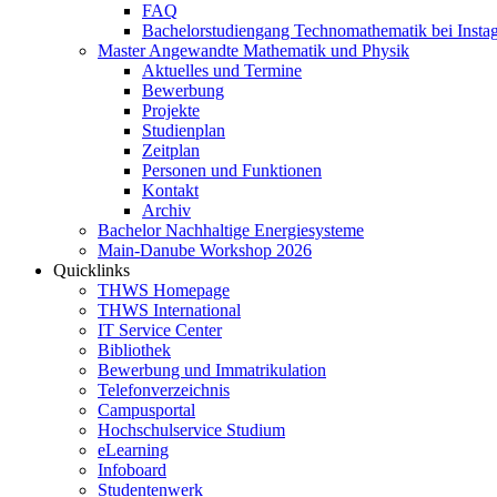
FAQ
Bachelorstudiengang Technomathematik bei Instag
Master Angewandte Mathematik und Physik
Aktuelles und Termine
Bewerbung
Projekte
Studienplan
Zeitplan
Personen und Funktionen
Kontakt
Archiv
Bachelor Nachhaltige Energiesysteme
Main-Danube Workshop 2026
Quicklinks
THWS Homepage
THWS International
IT Service Center
Bibliothek
Bewerbung und Immatrikulation
Telefonverzeichnis
Campusportal
Hochschulservice Studium
eLearning
Infoboard
Studentenwerk