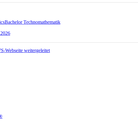
ics
Bachelor Technomathematik
 2026
t®