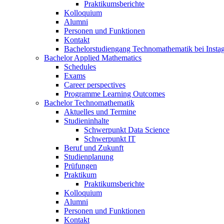
Praktikumsberichte
Kolloquium
Alumni
Personen und Funktionen
Kontakt
Bachelorstudiengang Technomathematik bei Instag
Bachelor Applied Mathematics
Schedules
Exams
Career perspectives
Programme Learning Outcomes
Bachelor Technomathematik
Aktuelles und Termine
Studieninhalte
Schwerpunkt Data Science
Schwerpunkt IT
Beruf und Zukunft
Studienplanung
Prüfungen
Praktikum
Praktikumsberichte
Kolloquium
Alumni
Personen und Funktionen
Kontakt