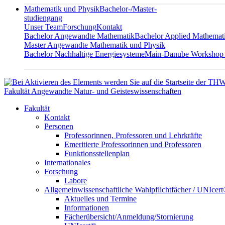
Mathematik und Physik
Bachelor-/Master-
studiengang
Unser Team
Forschung
Kontakt
Bachelor Angewandte Mathematik
Bachelor Applied Mathemat
Master Angewandte Mathematik und Physik
Bachelor Nachhaltige Energiesysteme
Main-Danube Workshop
Fakultät Angewandte Natur- und Geisteswissenschaften
Fakultät
Kontakt
Personen
Professorinnen, Professoren und Lehrkräfte
Emeritierte Professorinnen und Professoren
Funktionsstellenplan
Internationales
Forschung
Labore
Allgemeinwissenschaftliche Wahlpflichtfächer / UNIcer
Aktuelles und Termine
Informationen
Fächerübersicht/Anmeldung/Stornierung