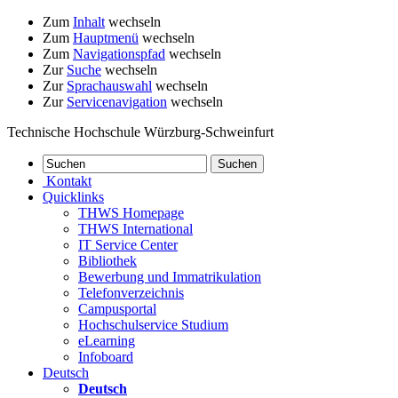
Zum
Inhalt
wechseln
Zum
Hauptmenü
wechseln
Zum
Navigationspfad
wechseln
Zur
Suche
wechseln
Zur
Sprachauswahl
wechseln
Zur
Servicenavigation
wechseln
Technische Hochschule Würzburg-Schweinfurt
Kontakt
Quicklinks
THWS Homepage
THWS International
IT Service Center
Bibliothek
Bewerbung und Immatrikulation
Telefonverzeichnis
Campusportal
Hochschulservice Studium
eLearning
Infoboard
Deutsch
Deutsch