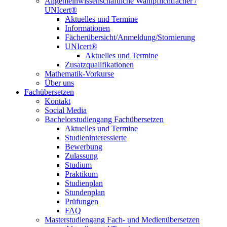
Allgemeinwissenschaftliche Wahlpflichtfächer /
UNIcert®
Aktuelles und Termine
Informationen
Fächerübersicht/Anmeldung/Stornierung
UNIcert®
Aktuelles und Termine
Zusatzqualifikationen
Mathematik-Vorkurse
Über uns
Fachübersetzen
Kontakt
Social Media
Bachelorstudiengang Fachübersetzen
Aktuelles und Termine
Studieninteressierte
Bewerbung
Zulassung
Studium
Praktikum
Studienplan
Stundenplan
Prüfungen
FAQ
Masterstudiengang Fach- und Medienübersetzen