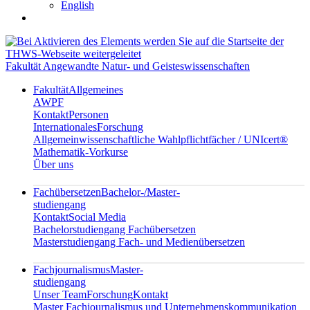
English
Fakultät Angewandte Natur- und Geisteswissenschaften
Fakultät
Allgemeines
AWPF
Kontakt
Personen
Internationales
Forschung
Allgemeinwissenschaftliche Wahlpflichtfächer / UNIcert®
Mathematik-Vorkurse
Über uns
Fachübersetzen
Bachelor-/Master-
studiengang
Kontakt
Social Media
Bachelorstudiengang Fachübersetzen
Masterstudiengang Fach- und Medienübersetzen
Fachjournalismus
Master-
studiengang
Unser Team
Forschung
Kontakt
Master Fachjournalismus und Unternehmenskommunikation