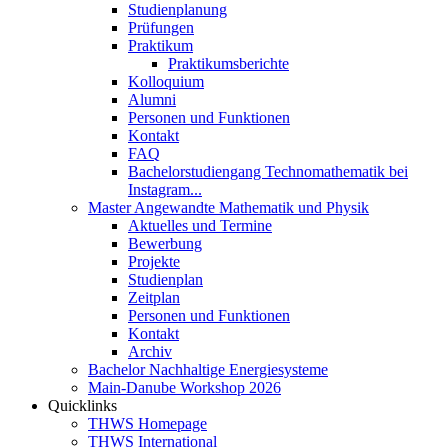
Studienplanung
Prüfungen
Praktikum
Praktikumsberichte
Kolloquium
Alumni
Personen und Funktionen
Kontakt
FAQ
Bachelorstudiengang Technomathematik bei
Instagram...
Master Angewandte Mathematik und Physik
Aktuelles und Termine
Bewerbung
Projekte
Studienplan
Zeitplan
Personen und Funktionen
Kontakt
Archiv
Bachelor Nachhaltige Energiesysteme
Main-Danube Workshop 2026
Quicklinks
THWS Homepage
THWS International