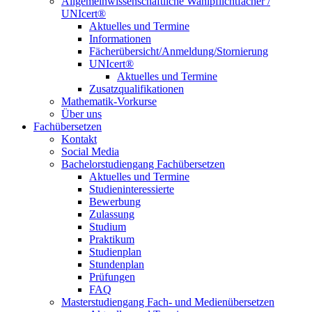
Allgemeinwissenschaftliche Wahlpflichtfächer /
UNIcert®
Aktuelles und Termine
Informationen
Fächerübersicht/Anmeldung/Stornierung
UNIcert®
Aktuelles und Termine
Zusatzqualifikationen
Mathematik-Vorkurse
Über uns
Fachübersetzen
Kontakt
Social Media
Bachelorstudiengang Fachübersetzen
Aktuelles und Termine
Studieninteressierte
Bewerbung
Zulassung
Studium
Praktikum
Studienplan
Stundenplan
Prüfungen
FAQ
Masterstudiengang Fach- und Medienübersetzen