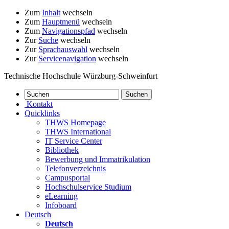
Zum
Inhalt
wechseln
Zum
Hauptmenü
wechseln
Zum
Navigationspfad
wechseln
Zur
Suche
wechseln
Zur
Sprachauswahl
wechseln
Zur
Servicenavigation
wechseln
Technische Hochschule Würzburg-Schweinfurt
Kontakt
Quicklinks
THWS Homepage
THWS International
IT Service Center
Bibliothek
Bewerbung und Immatrikulation
Telefonverzeichnis
Campusportal
Hochschulservice Studium
eLearning
Infoboard
Deutsch
Deutsch