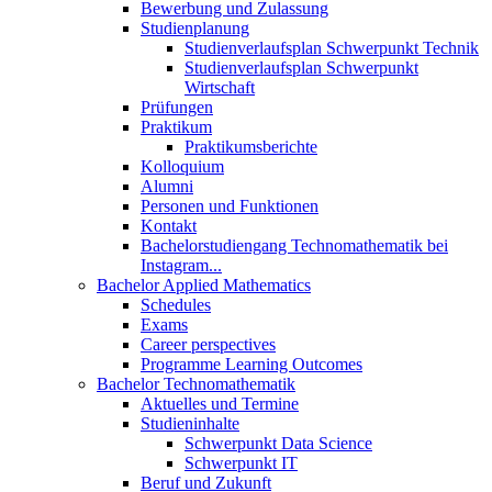
Bewerbung und Zulassung
Studienplanung
Studienverlaufsplan Schwerpunkt Technik
Studienverlaufsplan Schwerpunkt
Wirtschaft
Prüfungen
Praktikum
Praktikumsberichte
Kolloquium
Alumni
Personen und Funktionen
Kontakt
Bachelorstudiengang Technomathematik bei
Instagram...
Bachelor Applied Mathematics
Schedules
Exams
Career perspectives
Programme Learning Outcomes
Bachelor Technomathematik
Aktuelles und Termine
Studieninhalte
Schwerpunkt Data Science
Schwerpunkt IT
Beruf und Zukunft