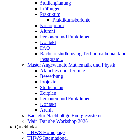
Studienplanung
Prüfungen
Praktikum
Praktikumsberichte
Kolloquium
Alumni
Personen und Funktionen
Kontakt
FAQ
Bachelorstudiengang Technomathematik bei
Instagram...
Master Angewandte Mathematik und Physik
Aktuelles und Termine
Bewerbung
Projekte
Studienplan
Zeitplan
Personen und Funktionen
Kontakt
Archiv
Bachelor Nachhaltige Energiesysteme
Main-Danube Workshop 2026
Quicklinks
THWS Homepage
THWS International