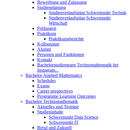
Bewerbung und Zulassung
Studienplanung
Studienverlaufsplan Schwerpunkt Technik
Studienverlaufsplan Schwerpunkt
Wirtschaft
Prüfungen
Praktikum
Praktikumsberichte
Kolloquium
Alumni
Personen und Funktionen
Kontakt
Bachelorstudiengang Technomathematik bei
Instagram...
Bachelor Applied Mathematics
Schedules
Exams
Career perspectives
Programme Learning Outcomes
Bachelor Technomathematik
Aktuelles und Termine
Studieninhalte
Schwerpunkt Data Science
Schwerpunkt IT
Beruf und Zukunft