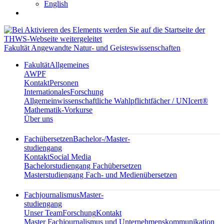
English
Fakultät Angewandte Natur- und Geisteswissenschaften
Fakultät
Allgemeines
AWPF
Kontakt
Personen
Internationales
Forschung
Allgemeinwissenschaftliche Wahlpflichtfächer / UNIcert®
Mathematik-Vorkurse
Über uns
Fachübersetzen
Bachelor-/Master-
studiengang
Kontakt
Social Media
Bachelorstudiengang Fachübersetzen
Masterstudiengang Fach- und Medienübersetzen
Fachjournalismus
Master-
studiengang
Unser Team
Forschung
Kontakt
Master Fachjournalismus und Unternehmenskommunikation