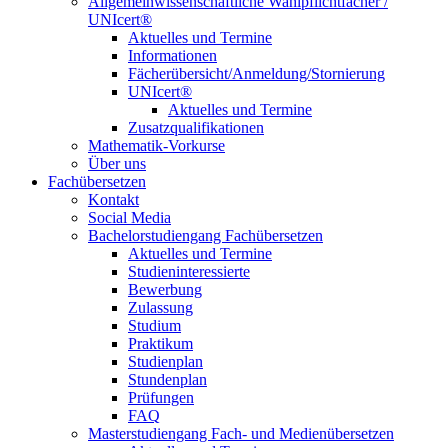
Allgemeinwissenschaftliche Wahlpflichtfächer /
UNIcert®
Aktuelles und Termine
Informationen
Fächerübersicht/Anmeldung/Stornierung
UNIcert®
Aktuelles und Termine
Zusatzqualifikationen
Mathematik-Vorkurse
Über uns
Fachübersetzen
Kontakt
Social Media
Bachelorstudiengang Fachübersetzen
Aktuelles und Termine
Studieninteressierte
Bewerbung
Zulassung
Studium
Praktikum
Studienplan
Stundenplan
Prüfungen
FAQ
Masterstudiengang Fach- und Medienübersetzen