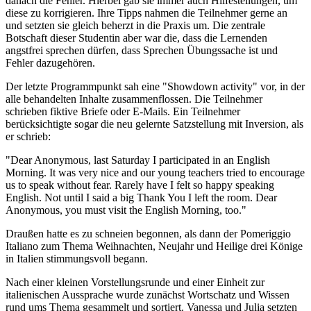
danach die Fehler. Hierbei gab sie immer auch Hilfestellungen, um
diese zu korrigieren. Ihre Tipps nahmen die Teilnehmer gerne an
und setzten sie gleich beherzt in die Praxis um. Die zentrale
Botschaft dieser Studentin aber war die, dass die Lernenden
angstfrei sprechen dürfen, dass Sprechen Übungssache ist und
Fehler dazugehören.
Der letzte Programmpunkt sah eine "Showdown activity" vor, in der
alle behandelten Inhalte zusammenflossen. Die Teilnehmer
schrieben fiktive Briefe oder E-Mails. Ein Teilnehmer
berücksichtigte sogar die neu gelernte Satzstellung mit Inversion, als
er schrieb:
"Dear Anonymous, last Saturday I participated in an English
Morning. It was very nice and our young teachers tried to encourage
us to speak without fear. Rarely have I felt so happy speaking
English. Not until I said a big Thank You I left the room. Dear
Anonymous, you must visit the English Morning, too."
Draußen hatte es zu schneien begonnen, als dann der Pomeriggio
Italiano zum Thema Weihnachten, Neujahr und Heilige drei Könige
in Italien stimmungsvoll begann.
Nach einer kleinen Vorstellungsrunde und einer Einheit zur
italienischen Aussprache wurde zunächst Wortschatz und Wissen
rund ums Thema gesammelt und sortiert. Vanessa und Julia setzten