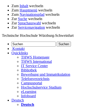
Zum
Inhalt
wechseln
Zum
Hauptmenü
wechseln
Zum
Navigationspfad
wechseln
Zur
Suche
wechseln
Zur
Sprachauswahl
wechseln
Zur
Servicenavigation
wechseln
Technische Hochschule Würzburg-Schweinfurt
Kontakt
Quicklinks
THWS Homepage
THWS International
IT Service Center
Bibliothek
Bewerbung und Immatrikulation
Telefonverzeichnis
Campusportal
Hochschulservice Studium
eLearning
Infoboard
Deutsch
Deutsch