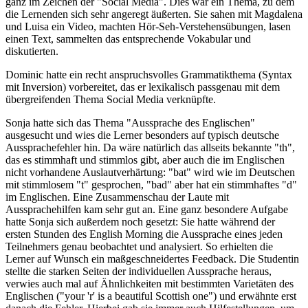
ganz im Zeichen der "Social Media". Dies war ein Thema, zu dem
die Lernenden sich sehr angeregt äußerten. Sie sahen mit Magdalena
und Luisa ein Video, machten Hör-Seh-Verstehensübungen, lasen
einen Text, sammelten das entsprechende Vokabular und
diskutierten.
Dominic hatte ein recht anspruchsvolles Grammatikthema (Syntax
mit Inversion) vorbereitet, das er lexikalisch passgenau mit dem
übergreifenden Thema Social Media verknüpfte.
Sonja hatte sich das Thema "Aussprache des Englischen"
ausgesucht und wies die Lerner besonders auf typisch deutsche
Aussprachefehler hin. Da wäre natürlich das allseits bekannte "th",
das es stimmhaft und stimmlos gibt, aber auch die im Englischen
nicht vorhandene Auslautverhärtung: "bat" wird wie im Deutschen
mit stimmlosem "t" gesprochen, "bad" aber hat ein stimmhaftes "d"
im Englischen. Eine Zusammenschau der Laute mit
Aussprachehilfen kam sehr gut an. Eine ganz besondere Aufgabe
hatte Sonja sich außerdem noch gesetzt: Sie hatte während der
ersten Stunden des English Morning die Aussprache eines jeden
Teilnehmers genau beobachtet und analysiert. So erhielten die
Lerner auf Wunsch ein maßgeschneidertes Feedback. Die Studentin
stellte die starken Seiten der individuellen Aussprache heraus,
verwies auch mal auf Ähnlichkeiten mit bestimmten Varietäten des
Englischen ("your 'r' is a beautiful Scottish one") und erwähnte erst