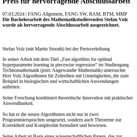
Preis für hervorragende Abschlussarbeit
07.03.2024 | FANG Allgemein, FANG SW, BAM, BTM, MMP
Die Bachelorarbeit des Mathematikstudierenden Stefan Volz
wurde als hervorragende Abschlussarbeit ausgezeichnet.
Stefan Volz (mit Martin Storath) bei der Preisverleihung
In seiner Arbeit mit dem Titel „Fast algorithm for optimal
hyperparameter learning in piecewise regression“ im Studiengang
Technomathematik (jetzt: Angewandte Mathematik) untersuchte
Herr Volz Algorithmen für Zeitreihen mit Unstetigkeiten, die zum
Beispiel in biologischen und wirtschaftlichen Anwendungen
auftreten.
Seine Forschung kombiniert theoretische Innovation mit praktischer
Anwendbarkeit.
So hat er die neuen Algorithmen nicht nur in zwei
Programmiersprachen umgesetzt, sondern auch Theoreme zur
Korrektheit und Komplexität formuliert und bewiesen.
Seine Arbeit ist Basis eines wissenschaftlichen Papers, das zur