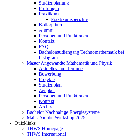
Studienplanung
Prüfungen
Praktikum
Praktikumsberichte
Kolloquium
Alumni
Personen und Funktionen
Kontakt
FAQ
Bachelorstudiengang Technomathematik bei
Instagram...
Master Angewandte Mathematik und Physik
Aktuelles und Termine
Bewerbung
Projekte
Studienplan
Zeitplan
Personen und Funktionen
Kontakt
Archiv
Bachelor Nachhaltige Energiesysteme
Main-Danube Workshop 2026
Quicklinks
THWS Homepage
THWS International