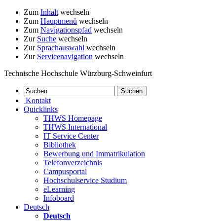
Zum
Inhalt
wechseln
Zum
Hauptmenü
wechseln
Zum
Navigationspfad
wechseln
Zur
Suche
wechseln
Zur
Sprachauswahl
wechseln
Zur
Servicenavigation
wechseln
Technische Hochschule Würzburg-Schweinfurt
Kontakt
Quicklinks
THWS Homepage
THWS International
IT Service Center
Bibliothek
Bewerbung und Immatrikulation
Telefonverzeichnis
Campusportal
Hochschulservice Studium
eLearning
Infoboard
Deutsch
Deutsch