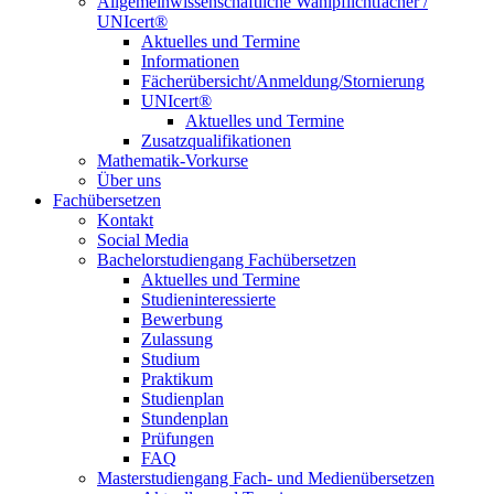
Allgemeinwissenschaftliche Wahlpflichtfächer /
UNIcert®
Aktuelles und Termine
Informationen
Fächerübersicht/Anmeldung/Stornierung
UNIcert®
Aktuelles und Termine
Zusatzqualifikationen
Mathematik-Vorkurse
Über uns
Fachübersetzen
Kontakt
Social Media
Bachelorstudiengang Fachübersetzen
Aktuelles und Termine
Studieninteressierte
Bewerbung
Zulassung
Studium
Praktikum
Studienplan
Stundenplan
Prüfungen
FAQ
Masterstudiengang Fach- und Medienübersetzen