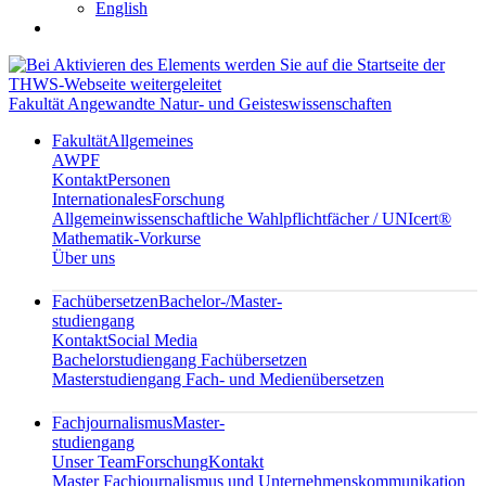
English
Fakultät Angewandte Natur- und Geisteswissenschaften
Fakultät
Allgemeines
AWPF
Kontakt
Personen
Internationales
Forschung
Allgemeinwissenschaftliche Wahlpflichtfächer / UNIcert®
Mathematik-Vorkurse
Über uns
Fachübersetzen
Bachelor-/Master-
studiengang
Kontakt
Social Media
Bachelorstudiengang Fachübersetzen
Masterstudiengang Fach- und Medienübersetzen
Fachjournalismus
Master-
studiengang
Unser Team
Forschung
Kontakt
Master Fachjournalismus und Unternehmenskommunikation