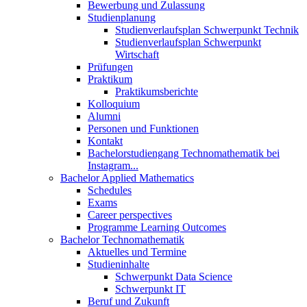
Bewerbung und Zulassung
Studienplanung
Studienverlaufsplan Schwerpunkt Technik
Studienverlaufsplan Schwerpunkt
Wirtschaft
Prüfungen
Praktikum
Praktikumsberichte
Kolloquium
Alumni
Personen und Funktionen
Kontakt
Bachelorstudiengang Technomathematik bei
Instagram...
Bachelor Applied Mathematics
Schedules
Exams
Career perspectives
Programme Learning Outcomes
Bachelor Technomathematik
Aktuelles und Termine
Studieninhalte
Schwerpunkt Data Science
Schwerpunkt IT
Beruf und Zukunft