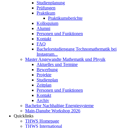
Studienplanung
Prüfungen
Praktikum
Praktikumsberichte
Kolloquium
Alumni
Personen und Funktionen
Kontakt
FAQ
Bachelorstudiengang Technomathematik bei
Instagram...
Master Angewandte Mathematik und Physik
Aktuelles und Termine
Bewerbung
Projekte
Studienplan
Zeitplan
Personen und Funktionen
Kontakt
Archiv
Bachelor Nachhaltige Energiesysteme
Main-Danube Workshop 2026
Quicklinks
THWS Homepage
THWS International