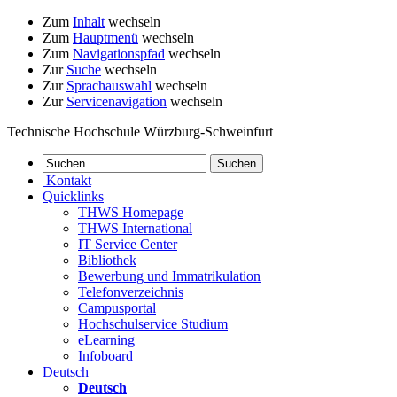
Zum
Inhalt
wechseln
Zum
Hauptmenü
wechseln
Zum
Navigationspfad
wechseln
Zur
Suche
wechseln
Zur
Sprachauswahl
wechseln
Zur
Servicenavigation
wechseln
Technische Hochschule Würzburg-Schweinfurt
Kontakt
Quicklinks
THWS Homepage
THWS International
IT Service Center
Bibliothek
Bewerbung und Immatrikulation
Telefonverzeichnis
Campusportal
Hochschulservice Studium
eLearning
Infoboard
Deutsch
Deutsch