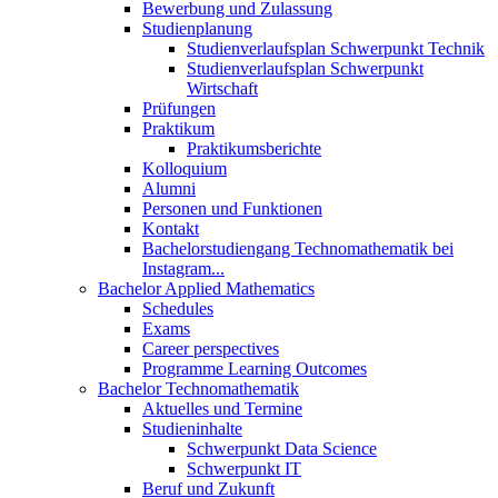
Bewerbung und Zulassung
Studienplanung
Studienverlaufsplan Schwerpunkt Technik
Studienverlaufsplan Schwerpunkt
Wirtschaft
Prüfungen
Praktikum
Praktikumsberichte
Kolloquium
Alumni
Personen und Funktionen
Kontakt
Bachelorstudiengang Technomathematik bei
Instagram...
Bachelor Applied Mathematics
Schedules
Exams
Career perspectives
Programme Learning Outcomes
Bachelor Technomathematik
Aktuelles und Termine
Studieninhalte
Schwerpunkt Data Science
Schwerpunkt IT
Beruf und Zukunft