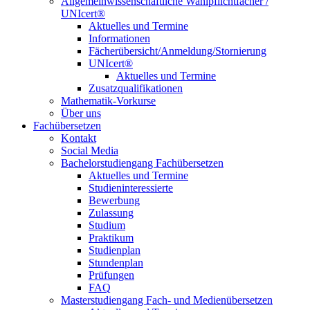
Allgemeinwissenschaftliche Wahlpflichtfächer /
UNIcert®
Aktuelles und Termine
Informationen
Fächerübersicht/Anmeldung/Stornierung
UNIcert®
Aktuelles und Termine
Zusatzqualifikationen
Mathematik-Vorkurse
Über uns
Fachübersetzen
Kontakt
Social Media
Bachelorstudiengang Fachübersetzen
Aktuelles und Termine
Studieninteressierte
Bewerbung
Zulassung
Studium
Praktikum
Studienplan
Stundenplan
Prüfungen
FAQ
Masterstudiengang Fach- und Medienübersetzen