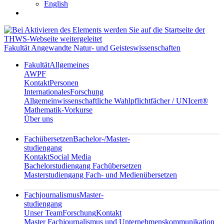
English
Fakultät Angewandte Natur- und Geisteswissenschaften
Fakultät
Allgemeines
AWPF
Kontakt
Personen
Internationales
Forschung
Allgemeinwissenschaftliche Wahlpflichtfächer / UNIcert®
Mathematik-Vorkurse
Über uns
Fachübersetzen
Bachelor-/Master-
studiengang
Kontakt
Social Media
Bachelorstudiengang Fachübersetzen
Masterstudiengang Fach- und Medienübersetzen
Fachjournalismus
Master-
studiengang
Unser Team
Forschung
Kontakt
Master Fachjournalismus und Unternehmenskommunikation