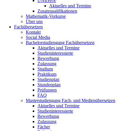
UNIcert®
Aktuelles und Termine
Zusatzqualifikationen
Mathematik-Vorkurse
Über uns
Fachübersetzen
Kontakt
Social Media
Bachelorstudiengang Fachübersetzen
Aktuelles und Termine
Studieninteressierte
Bewerbung
Zulassung
Studium
Praktikum
Studienplan
Stundenplan
Prüfungen
FAQ
Masterstudiengang Fach- und Medienübersetzen
Aktuelles und Termine
Studieninteressierte
Bewerbung
Zulassung
Fächer