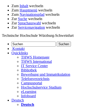
Zum
Inhalt
wechseln
Zum
Hauptmenü
wechseln
Zum
Navigationspfad
wechseln
Zur
Suche
wechseln
Zur
Sprachauswahl
wechseln
Zur
Servicenavigation
wechseln
Technische Hochschule Würzburg-Schweinfurt
Kontakt
Quicklinks
THWS Homepage
THWS International
IT Service Center
Bibliothek
Bewerbung und Immatrikulation
Telefonverzeichnis
Campusportal
Hochschulservice Studium
eLearning
Infoboard
Deutsch
Deutsch