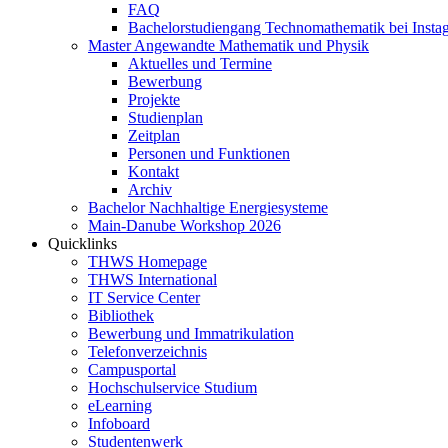
FAQ
Bachelorstudiengang Technomathematik bei Instag
Master Angewandte Mathematik und Physik
Aktuelles und Termine
Bewerbung
Projekte
Studienplan
Zeitplan
Personen und Funktionen
Kontakt
Archiv
Bachelor Nachhaltige Energiesysteme
Main-Danube Workshop 2026
Quicklinks
THWS Homepage
THWS International
IT Service Center
Bibliothek
Bewerbung und Immatrikulation
Telefonverzeichnis
Campusportal
Hochschulservice Studium
eLearning
Infoboard
Studentenwerk