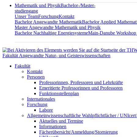
Mathematik und Physik
Bachelor-/Master-
studiengang
Unser Team
Forschung
Kontakt
Bachelor Angewandte Mathematik
Bachelor Applied Mathemat
Master Angewandte Mathematik und Physik
Bachelor Nachhaltige Energiesysteme
Main-Danube Workshop
Fakultät Angewandte Natur- und Geisteswissenschaften
Fakultät
Kontakt
Personen
Professorinnen, Professoren und Lehrkräfte
Emeritierte Professorinnen und Professoren
Funktionsstellenplan
Internationales
Forschung
Labore
Allgemeinwissenschaftliche Wahlpflichtfächer / UNIcer
Aktuelles und Termine
Informationen
Fächerübersicht/Anmeldung/Stornierung