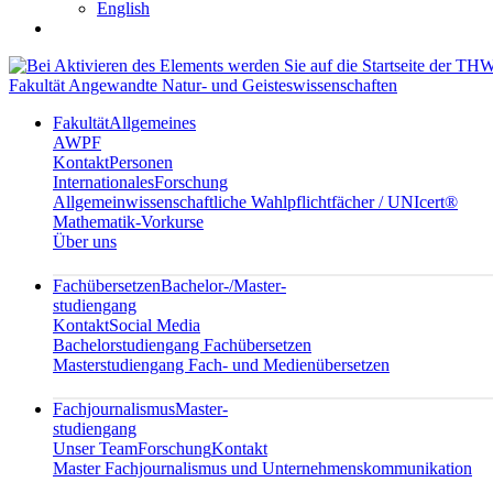
English
Fakultät Angewandte Natur- und Geisteswissenschaften
Fakultät
Allgemeines
AWPF
Kontakt
Personen
Internationales
Forschung
Allgemeinwissenschaftliche Wahlpflichtfächer / UNIcert®
Mathematik-Vorkurse
Über uns
Fachübersetzen
Bachelor-/Master-
studiengang
Kontakt
Social Media
Bachelorstudiengang Fachübersetzen
Masterstudiengang Fach- und Medienübersetzen
Fachjournalismus
Master-
studiengang
Unser Team
Forschung
Kontakt
Master Fachjournalismus und Unternehmenskommunikation