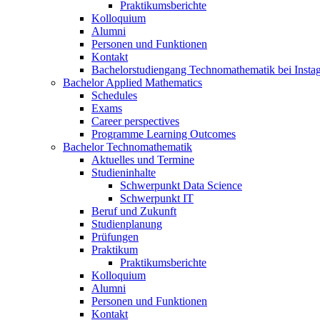
Praktikumsberichte
Kolloquium
Alumni
Personen und Funktionen
Kontakt
Bachelorstudiengang Technomathematik bei Instag
Bachelor Applied Mathematics
Schedules
Exams
Career perspectives
Programme Learning Outcomes
Bachelor Technomathematik
Aktuelles und Termine
Studieninhalte
Schwerpunkt Data Science
Schwerpunkt IT
Beruf und Zukunft
Studienplanung
Prüfungen
Praktikum
Praktikumsberichte
Kolloquium
Alumni
Personen und Funktionen
Kontakt