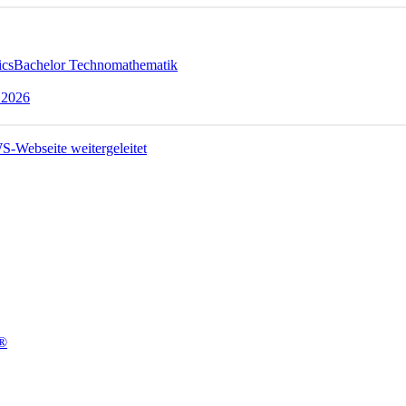
ics
Bachelor Technomathematik
 2026
t®