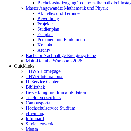
Bachelorstudiengang Technomathematik bei Instag
Master Angewandte Mathematik und Physik
Aktuelles und Termine
Bewerbung
Projekte
Studienplan
Zeitplan
Personen und Funktionen
Kontakt
Archiv
Bachelor Nachhaltige Energiesysteme
Main-Danube Workshop 2026
Quicklinks
THWS Homepage
THWS International
IT Service Center
Bibliothek
Bewerbung und Immatrikulation
Telefonverzeichnis
Campusportal
Hochschulservice Studium
eLearning
Infoboard
Studentenwerk
Mensa