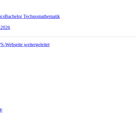
ics
Bachelor Technomathematik
 2026
t®