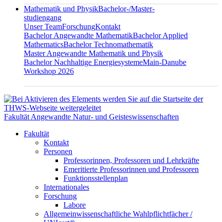
Mathematik und Physik
Bachelor-/Master-
studiengang
Unser Team
Forschung
Kontakt
Bachelor Angewandte Mathematik
Bachelor Applied
Mathematics
Bachelor Technomathematik
Master Angewandte Mathematik und Physik
Bachelor Nachhaltige Energiesysteme
Main-Danube
Workshop 2026
Fakultät Angewandte Natur- und Geisteswissenschaften
Fakultät
Kontakt
Personen
Professorinnen, Professoren und Lehrkräfte
Emeritierte Professorinnen und Professoren
Funktionsstellenplan
Internationales
Forschung
Labore
Allgemeinwissenschaftliche Wahlpflichtfächer /