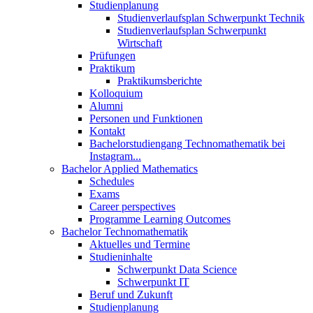
Studienplanung
Studienverlaufsplan Schwerpunkt Technik
Studienverlaufsplan Schwerpunkt
Wirtschaft
Prüfungen
Praktikum
Praktikumsberichte
Kolloquium
Alumni
Personen und Funktionen
Kontakt
Bachelorstudiengang Technomathematik bei
Instagram...
Bachelor Applied Mathematics
Schedules
Exams
Career perspectives
Programme Learning Outcomes
Bachelor Technomathematik
Aktuelles und Termine
Studieninhalte
Schwerpunkt Data Science
Schwerpunkt IT
Beruf und Zukunft
Studienplanung