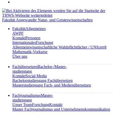
Fakultät Angewandte Natur- und Geisteswissenschaften
Fakultät
Allgemeines
AWPF
Kontakt
Personen
Internationales
Forschung
Allgemeinwissenschaftliche Wahlpflichtfächer / UNIcert®
Mathematik-Vorkurse
Über uns
Fachübersetzen
Bachelor-/Master-
studiengang
Kontakt
Social Media
Bachelorstudiengang Fachübersetzen
Masterstudiengang Fach- und Medienübersetzen
Fachjournalismus
Master-
studiengang
Unser Team
Forschung
Kontakt
Master Fachjournalismus und Unternehmenskommunikation