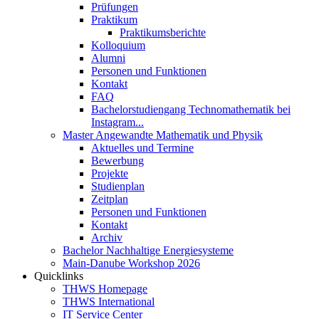
Prüfungen
Praktikum
Praktikumsberichte
Kolloquium
Alumni
Personen und Funktionen
Kontakt
FAQ
Bachelorstudiengang Technomathematik bei
Instagram...
Master Angewandte Mathematik und Physik
Aktuelles und Termine
Bewerbung
Projekte
Studienplan
Zeitplan
Personen und Funktionen
Kontakt
Archiv
Bachelor Nachhaltige Energiesysteme
Main-Danube Workshop 2026
Quicklinks
THWS Homepage
THWS International
IT Service Center