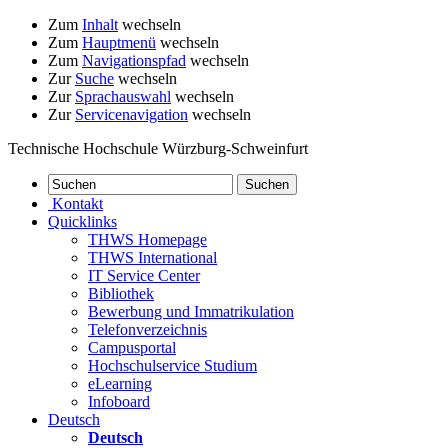
Zum
Inhalt
wechseln
Zum
Hauptmenü
wechseln
Zum
Navigationspfad
wechseln
Zur
Suche
wechseln
Zur
Sprachauswahl
wechseln
Zur
Servicenavigation
wechseln
Technische Hochschule Würzburg-Schweinfurt
Kontakt
Quicklinks
THWS Homepage
THWS International
IT Service Center
Bibliothek
Bewerbung und Immatrikulation
Telefonverzeichnis
Campusportal
Hochschulservice Studium
eLearning
Infoboard
Deutsch
Deutsch