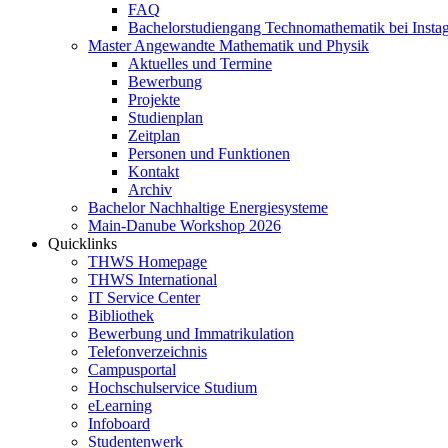
FAQ
Bachelorstudiengang Technomathematik bei Instag
Master Angewandte Mathematik und Physik
Aktuelles und Termine
Bewerbung
Projekte
Studienplan
Zeitplan
Personen und Funktionen
Kontakt
Archiv
Bachelor Nachhaltige Energiesysteme
Main-Danube Workshop 2026
Quicklinks
THWS Homepage
THWS International
IT Service Center
Bibliothek
Bewerbung und Immatrikulation
Telefonverzeichnis
Campusportal
Hochschulservice Studium
eLearning
Infoboard
Studentenwerk