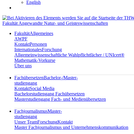
English
Fakultät Angewandte Natur- und Geisteswissenschaften
Fakultät
Allgemeines
AWPF
Kontakt
Personen
Internationales
Forschung
Allgemeinwissenschaftliche Wahlpflichtfächer / UNIcert®
Mathematik-Vorkurse
Über uns
Fachübersetzen
Bachelor-/Master-
studiengang
Kontakt
Social Media
Bachelorstudiengang Fachübersetzen
Masterstudiengang Fach- und Medienübersetzen
Fachjournalismus
Master-
studiengang
Unser Team
Forschung
Kontakt
Master Fachjournalismus und Unternehmenskommunikation