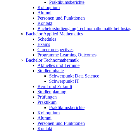
Praktikumsberichte
Kolloquium
Alumni
Personen und Funktionen
Kontakt
Bachelorstudiengang Technomathematik bei Instag
Bachelor Applied Mathematics
Schedules
Exams
Career perspectives
Programme Learning Outcomes
Bachelor Technomathematik
Aktuelles und Termine
Studieninhalte
Schwerpunkt Data Science
Schwerpunkt IT
Beruf und Zukunft
Studienplanung
Prüfungen
Praktikum
Praktikumsberichte
Kolloquium
Alumni
Personen und Funktionen
Kontakt