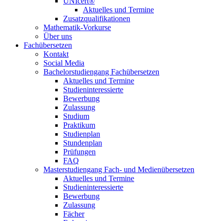
UNIcert®
Aktuelles und Termine
Zusatzqualifikationen
Mathematik-Vorkurse
Über uns
Fachübersetzen
Kontakt
Social Media
Bachelorstudiengang Fachübersetzen
Aktuelles und Termine
Studieninteressierte
Bewerbung
Zulassung
Studium
Praktikum
Studienplan
Stundenplan
Prüfungen
FAQ
Masterstudiengang Fach- und Medienübersetzen
Aktuelles und Termine
Studieninteressierte
Bewerbung
Zulassung
Fächer