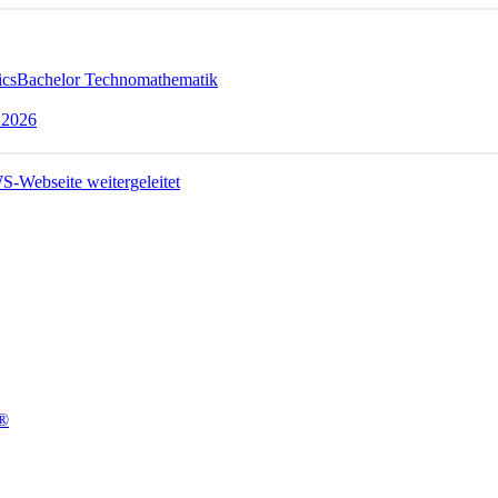
ics
Bachelor Technomathematik
 2026
t®