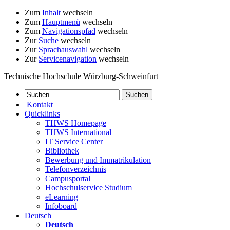
Zum
Inhalt
wechseln
Zum
Hauptmenü
wechseln
Zum
Navigationspfad
wechseln
Zur
Suche
wechseln
Zur
Sprachauswahl
wechseln
Zur
Servicenavigation
wechseln
Technische Hochschule Würzburg-Schweinfurt
Kontakt
Quicklinks
THWS Homepage
THWS International
IT Service Center
Bibliothek
Bewerbung und Immatrikulation
Telefonverzeichnis
Campusportal
Hochschulservice Studium
eLearning
Infoboard
Deutsch
Deutsch