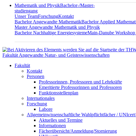
Mathematik und Physik
Bachelor-/Master-
studiengang
Unser Team
Forschung
Kontakt
Bachelor Angewandte Mathematik
Bachelor Applied Mathemat
Master Angewandte Mathematik und Physik
Bachelor Nachhaltige Energiesysteme
Main-Danube Workshop
Fakultät Angewandte Natur- und Geisteswissenschaften
Fakultät
Kontakt
Personen
Professorinnen, Professoren und Lehrkräfte
Emeritierte Professorinnen und Professoren
Funktionsstellenplan
Internationales
Forschung
Labore
Allgemeinwissenschaftliche Wahlpflichtfächer / UNIcer
Aktuelles und Termine
Informationen
Fächerübersicht/Anmeldung/Stornierung