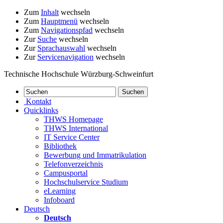
Zum
Inhalt
wechseln
Zum
Hauptmenü
wechseln
Zum
Navigationspfad
wechseln
Zur
Suche
wechseln
Zur
Sprachauswahl
wechseln
Zur
Servicenavigation
wechseln
Technische Hochschule Würzburg-Schweinfurt
Kontakt
Quicklinks
THWS Homepage
THWS International
IT Service Center
Bibliothek
Bewerbung und Immatrikulation
Telefonverzeichnis
Campusportal
Hochschulservice Studium
eLearning
Infoboard
Deutsch
Deutsch