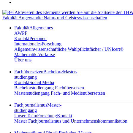
Fakultät Angewandte Natur- und Geisteswissenschaften
Fakultät
Allgemeines
AWPF
Kontakt
Personen
Internationales
Forschung
Allgemeinwissenschaftliche Wahlpflichtfächer / UNIcert®
Mathematik-Vorkurse
Über uns
Fachübersetzen
Bachelor-/Master-
studiengang
Kontakt
Social Media
Bachelorstudiengang Fachübersetzen
Masterstudiengang Fach- und Medienübersetzen
Fachjournalismus
Master-
studiengang
Unser Team
Forschung
Kontakt
Master Fachjournalismus und Unternehmenskommunikation
Mathematik und Physik
Bachelor-/Master-