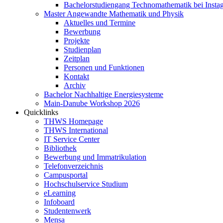
Bachelorstudiengang Technomathematik bei Instag
Master Angewandte Mathematik und Physik
Aktuelles und Termine
Bewerbung
Projekte
Studienplan
Zeitplan
Personen und Funktionen
Kontakt
Archiv
Bachelor Nachhaltige Energiesysteme
Main-Danube Workshop 2026
Quicklinks
THWS Homepage
THWS International
IT Service Center
Bibliothek
Bewerbung und Immatrikulation
Telefonverzeichnis
Campusportal
Hochschulservice Studium
eLearning
Infoboard
Studentenwerk
Mensa