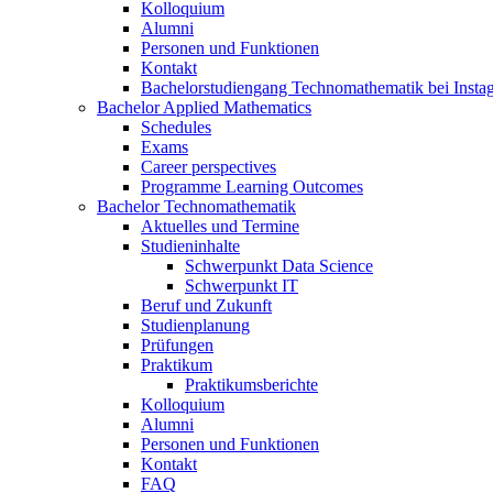
Kolloquium
Alumni
Personen und Funktionen
Kontakt
Bachelorstudiengang Technomathematik bei Instag
Bachelor Applied Mathematics
Schedules
Exams
Career perspectives
Programme Learning Outcomes
Bachelor Technomathematik
Aktuelles und Termine
Studieninhalte
Schwerpunkt Data Science
Schwerpunkt IT
Beruf und Zukunft
Studienplanung
Prüfungen
Praktikum
Praktikumsberichte
Kolloquium
Alumni
Personen und Funktionen
Kontakt
FAQ