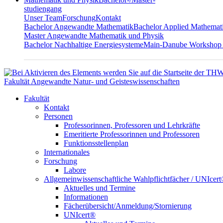
studiengang
Unser Team
Forschung
Kontakt
Bachelor Angewandte Mathematik
Bachelor Applied Mathemat
Master Angewandte Mathematik und Physik
Bachelor Nachhaltige Energiesysteme
Main-Danube Workshop
Fakultät Angewandte Natur- und Geisteswissenschaften
Fakultät
Kontakt
Personen
Professorinnen, Professoren und Lehrkräfte
Emeritierte Professorinnen und Professoren
Funktionsstellenplan
Internationales
Forschung
Labore
Allgemeinwissenschaftliche Wahlpflichtfächer / UNIcer
Aktuelles und Termine
Informationen
Fächerübersicht/Anmeldung/Stornierung
UNIcert®