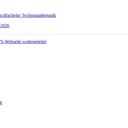
ics
Bachelor Technomathematik
 2026
t®