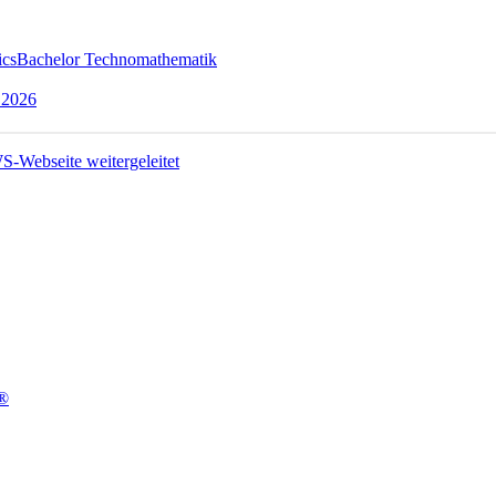
ics
Bachelor Technomathematik
 2026
t®