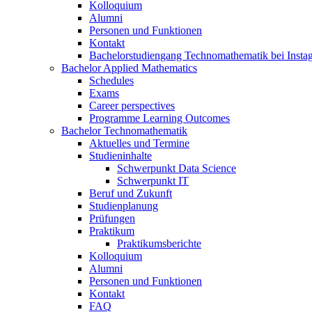
Kolloquium
Alumni
Personen und Funktionen
Kontakt
Bachelorstudiengang Technomathematik bei Instag
Bachelor Applied Mathematics
Schedules
Exams
Career perspectives
Programme Learning Outcomes
Bachelor Technomathematik
Aktuelles und Termine
Studieninhalte
Schwerpunkt Data Science
Schwerpunkt IT
Beruf und Zukunft
Studienplanung
Prüfungen
Praktikum
Praktikumsberichte
Kolloquium
Alumni
Personen und Funktionen
Kontakt
FAQ