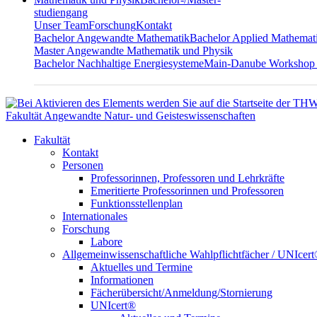
studiengang
Unser Team
Forschung
Kontakt
Bachelor Angewandte Mathematik
Bachelor Applied Mathemat
Master Angewandte Mathematik und Physik
Bachelor Nachhaltige Energiesysteme
Main-Danube Workshop
Fakultät Angewandte Natur- und Geisteswissenschaften
Fakultät
Kontakt
Personen
Professorinnen, Professoren und Lehrkräfte
Emeritierte Professorinnen und Professoren
Funktionsstellenplan
Internationales
Forschung
Labore
Allgemeinwissenschaftliche Wahlpflichtfächer / UNIcer
Aktuelles und Termine
Informationen
Fächerübersicht/Anmeldung/Stornierung
UNIcert®