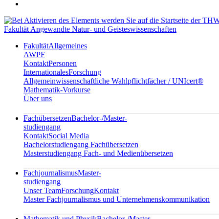
Fakultät Angewandte Natur- und Geisteswissenschaften
Fakultät
Allgemeines
AWPF
Kontakt
Personen
Internationales
Forschung
Allgemeinwissenschaftliche Wahlpflichtfächer / UNIcert®
Mathematik-Vorkurse
Über uns
Fachübersetzen
Bachelor-/Master-
studiengang
Kontakt
Social Media
Bachelorstudiengang Fachübersetzen
Masterstudiengang Fach- und Medienübersetzen
Fachjournalismus
Master-
studiengang
Unser Team
Forschung
Kontakt
Master Fachjournalismus und Unternehmenskommunikation
Mathematik und Physik
Bachelor-/Master-