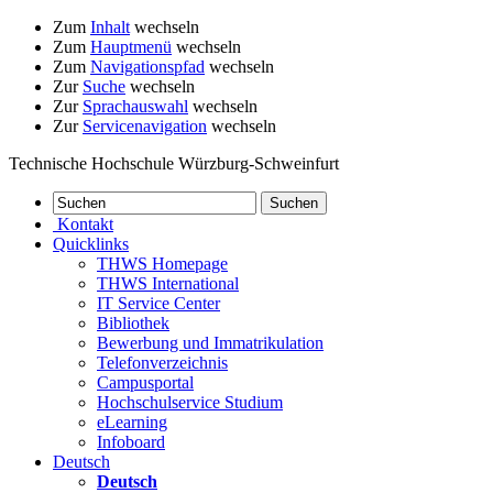
Zum
Inhalt
wechseln
Zum
Hauptmenü
wechseln
Zum
Navigationspfad
wechseln
Zur
Suche
wechseln
Zur
Sprachauswahl
wechseln
Zur
Servicenavigation
wechseln
Technische Hochschule Würzburg-Schweinfurt
Kontakt
Quicklinks
THWS Homepage
THWS International
IT Service Center
Bibliothek
Bewerbung und Immatrikulation
Telefonverzeichnis
Campusportal
Hochschulservice Studium
eLearning
Infoboard
Deutsch
Deutsch