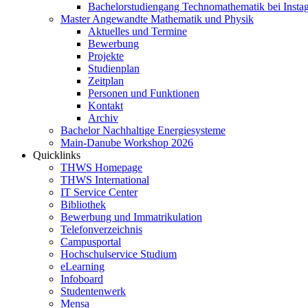
Bachelorstudiengang Technomathematik bei Instag
Master Angewandte Mathematik und Physik
Aktuelles und Termine
Bewerbung
Projekte
Studienplan
Zeitplan
Personen und Funktionen
Kontakt
Archiv
Bachelor Nachhaltige Energiesysteme
Main-Danube Workshop 2026
Quicklinks
THWS Homepage
THWS International
IT Service Center
Bibliothek
Bewerbung und Immatrikulation
Telefonverzeichnis
Campusportal
Hochschulservice Studium
eLearning
Infoboard
Studentenwerk
Mensa