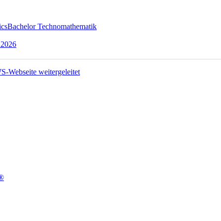
ics
Bachelor Technomathematik
 2026
t®