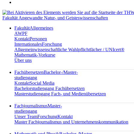
Fakultät Angewandte Natur- und Geisteswissenschaften
Fakultät
Allgemeines
AWPF
Kontakt
Personen
Internationales
Forschung
Allgemeinwissenschaftliche Wahlpflichtfächer / UNIcert®
Mathematik-Vorkurse
Über uns
Fachübersetzen
Bachelor-/Master-
studiengang
Kontakt
Social Media
Bachelorstudiengang Fachübersetzen
Masterstudiengang Fach- und Medienübersetzen
Fachjournalismus
Master-
studiengang
Unser Team
Forschung
Kontakt
Master Fachjournalismus und Unternehmenskommunikation
Mathematik und Physik
Bachelor-/Master-