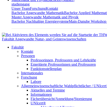
studiengang
Unser Team
Forschung
Kontakt
Bachelor Angewandte Mathematik
Bachelor Applied Mathemat
Master Angewandte Mathematik und Physik
Bachelor Nachhaltige Energiesysteme
Main-Danube Workshop
Fakultät Angewandte Natur- und Geisteswissenschaften
Fakultät
Kontakt
Personen
Professorinnen, Professoren und Lehrkräfte
Emeritierte Professorinnen und Professoren
Funktionsstellenplan
Internationales
Forschung
Labore
Allgemeinwissenschaftliche Wahlpflichtfächer / UNIcer
Aktuelles und Termine
Informationen
Fächerübersicht/Anmeldung/Stornierung
UNIcert®