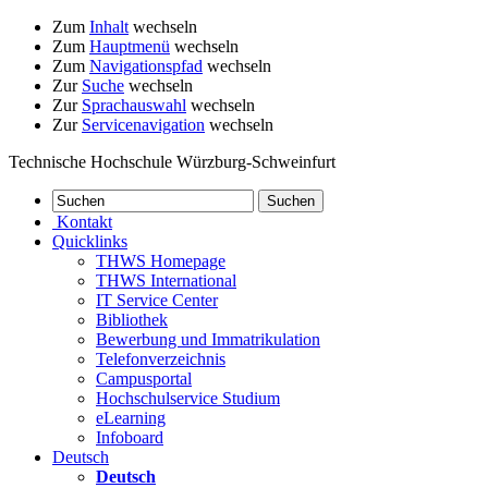
Zum
Inhalt
wechseln
Zum
Hauptmenü
wechseln
Zum
Navigationspfad
wechseln
Zur
Suche
wechseln
Zur
Sprachauswahl
wechseln
Zur
Servicenavigation
wechseln
Technische Hochschule Würzburg-Schweinfurt
Kontakt
Quicklinks
THWS Homepage
THWS International
IT Service Center
Bibliothek
Bewerbung und Immatrikulation
Telefonverzeichnis
Campusportal
Hochschulservice Studium
eLearning
Infoboard
Deutsch
Deutsch