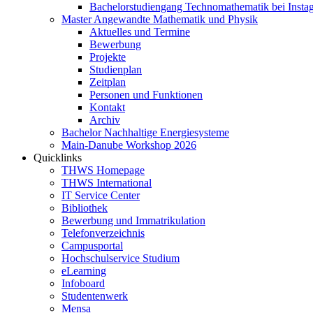
Bachelorstudiengang Technomathematik bei Instag
Master Angewandte Mathematik und Physik
Aktuelles und Termine
Bewerbung
Projekte
Studienplan
Zeitplan
Personen und Funktionen
Kontakt
Archiv
Bachelor Nachhaltige Energiesysteme
Main-Danube Workshop 2026
Quicklinks
THWS Homepage
THWS International
IT Service Center
Bibliothek
Bewerbung und Immatrikulation
Telefonverzeichnis
Campusportal
Hochschulservice Studium
eLearning
Infoboard
Studentenwerk
Mensa