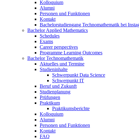
Kolloquium
Alumni
Personen und Funktionen
Kontakt
Bachelorstudiengang Technomathematik bei Instag
Bachelor Applied Mathematics
Schedules
Exams
Career perspectives
Programme Learning Outcomes
Bachelor Technomathematik
Aktuelles und Termine
Studieninhalte
Schwerpunkt Data Science
Schwerpunkt IT
Beruf und Zukunft
Studienplanung
Prüfungen
Praktikum
Praktikumsberichte
Kolloquium
Alumni
Personen und Funktionen
Kontakt
FAQ