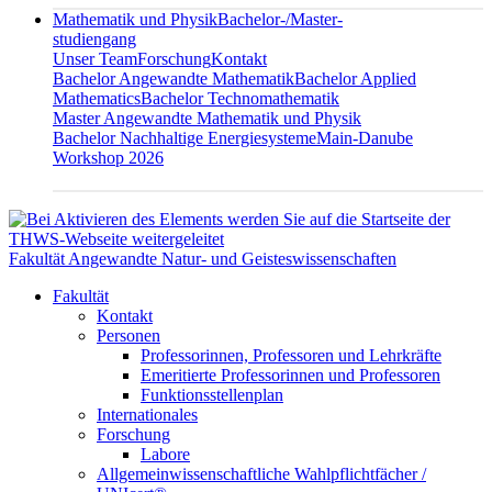
Mathematik und Physik
Bachelor-/Master-
studiengang
Unser Team
Forschung
Kontakt
Bachelor Angewandte Mathematik
Bachelor Applied
Mathematics
Bachelor Technomathematik
Master Angewandte Mathematik und Physik
Bachelor Nachhaltige Energiesysteme
Main-Danube
Workshop 2026
Fakultät Angewandte Natur- und Geisteswissenschaften
Fakultät
Kontakt
Personen
Professorinnen, Professoren und Lehrkräfte
Emeritierte Professorinnen und Professoren
Funktionsstellenplan
Internationales
Forschung
Labore
Allgemeinwissenschaftliche Wahlpflichtfächer /