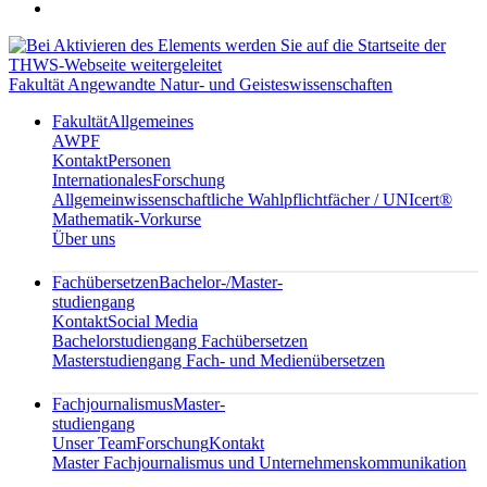
Fakultät Angewandte Natur- und Geisteswissenschaften
Fakultät
Allgemeines
AWPF
Kontakt
Personen
Internationales
Forschung
Allgemeinwissenschaftliche Wahlpflichtfächer / UNIcert®
Mathematik-Vorkurse
Über uns
Fachübersetzen
Bachelor-/Master-
studiengang
Kontakt
Social Media
Bachelorstudiengang Fachübersetzen
Masterstudiengang Fach- und Medienübersetzen
Fachjournalismus
Master-
studiengang
Unser Team
Forschung
Kontakt
Master Fachjournalismus und Unternehmenskommunikation