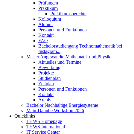
Prüfungen
Praktikum
Praktikumsberichte
Kolloquium
Alumni
Personen und Funktionen
Kontakt
FAQ
Bachelorstudiengang Technomathematik bei
Instagram...
Master Angewandte Mathematik und Physik
Aktuelles und Termine
Bewerbung
Projekte
Studienplan
Zeitplan
Personen und Funktionen
Kontakt
Archiv
Bachelor Nachhaltige Energiesysteme
Main-Danube Workshop 2026
Quicklinks
THWS Homepage
THWS International
IT Service Center