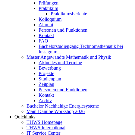
Prüfungen
Praktikum
Praktikumsberichte
Kolloquium
Alumni
Personen und Funktionen
Kontakt
FAQ
Bachelorstudiengang Technomathematik bei
Instagram...
Master Angewandte Mathematik und Physik
Aktuelles und Termine
Bewerbung
Projekte
Studienplan
Zeitplan
Personen und Funktionen
Kontakt
Archiv
Bachelor Nachhaltige Energiesysteme
Main-Danube Workshop 2026
Quicklinks
THWS Homepage
THWS International
IT Service Center