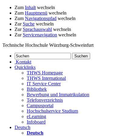
Zum
Inhalt
wechseln
Zum
Hauptmenü
wechseln
Zum
Navigationspfad
wechseln
Zur
Suche
wechseln
Zur
Sprachauswahl
wechseln
Zur
Servicenavigation
wechseln
Technische Hochschule Würzburg-Schweinfurt
Kontakt
Quicklinks
THWS Homepage
THWS International
IT Service Center
Bibliothek
Bewerbung und Immatrikulation
Telefonverzeichnis
Campusportal
Hochschulservice Studium
eLearning
Infoboard
Deutsch
Deutsch