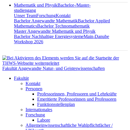
Mathematik und Physik
Bachelor-/Master-
studiengang
Unser Team
Forschung
Kontakt
Bachelor Angewandte Mathematik
Bachelor Applied
Mathematics
Bachelor Technomathematik
Master Angewandte Mathematik und Physik
Bachelor Nachhaltige Energiesysteme
Main-Danube
Workshop 2026
Fakultät Angewandte Natur- und Geisteswissenschaften
Fakultät
Kontakt
Personen
Professorinnen, Professoren und Lehrkräfte
Emeritierte Professorinnen und Professoren
Funktionsstellenplan
Internationales
Forschung
Labore
Allgemeinwissenschaftliche Wahlpflichtfächer /