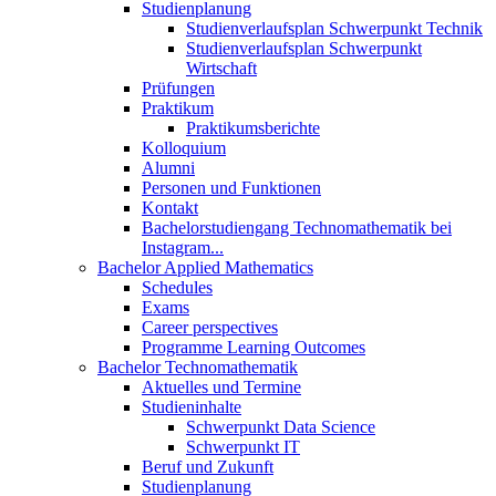
Studienplanung
Studienverlaufsplan Schwerpunkt Technik
Studienverlaufsplan Schwerpunkt
Wirtschaft
Prüfungen
Praktikum
Praktikumsberichte
Kolloquium
Alumni
Personen und Funktionen
Kontakt
Bachelorstudiengang Technomathematik bei
Instagram...
Bachelor Applied Mathematics
Schedules
Exams
Career perspectives
Programme Learning Outcomes
Bachelor Technomathematik
Aktuelles und Termine
Studieninhalte
Schwerpunkt Data Science
Schwerpunkt IT
Beruf und Zukunft
Studienplanung