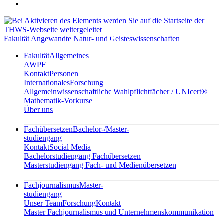
Fakultät Angewandte Natur- und Geisteswissenschaften
Fakultät
Allgemeines
AWPF
Kontakt
Personen
Internationales
Forschung
Allgemeinwissenschaftliche Wahlpflichtfächer / UNIcert®
Mathematik-Vorkurse
Über uns
Fachübersetzen
Bachelor-/Master-
studiengang
Kontakt
Social Media
Bachelorstudiengang Fachübersetzen
Masterstudiengang Fach- und Medienübersetzen
Fachjournalismus
Master-
studiengang
Unser Team
Forschung
Kontakt
Master Fachjournalismus und Unternehmenskommunikation