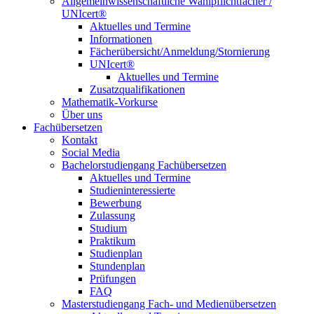
Allgemeinwissenschaftliche Wahlpflichtfächer /
UNIcert®
Aktuelles und Termine
Informationen
Fächerübersicht/Anmeldung/Stornierung
UNIcert®
Aktuelles und Termine
Zusatzqualifikationen
Mathematik-Vorkurse
Über uns
Fachübersetzen
Kontakt
Social Media
Bachelorstudiengang Fachübersetzen
Aktuelles und Termine
Studieninteressierte
Bewerbung
Zulassung
Studium
Praktikum
Studienplan
Stundenplan
Prüfungen
FAQ
Masterstudiengang Fach- und Medienübersetzen