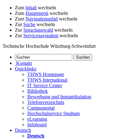
Zum
Inhalt
wechseln
Zum
Hauptmenü
wechseln
Zum
Navigationspfad
wechseln
Zur
Suche
wechseln
Zur
Sprachauswahl
wechseln
Zur
Servicenavigation
wechseln
Technische Hochschule Würzburg-Schweinfurt
Kontakt
Quicklinks
THWS Homepage
THWS International
IT Service Center
Bibliothek
Bewerbung und Immatrikulation
Telefonverzeichnis
Campusportal
Hochschulservice Studium
eLearning
Infoboard
Deutsch
Deutsch