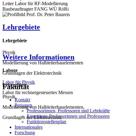
Leiter Labor für RF-Modellierung
Baubeauftragter FANG WÜ RöRi
Lehrgebiete
Lehrgebiete
Physik
Weitere Informationen
Modellierung von Halbleiterbauelementen
Labore
Grundlagen der Elektrotechnik
Labor für Physik
Lehrgebiete
Fakultät
Labor für rechnergesteuertes Messen
Physik,
Kontakt
Personen
Modellierung von Halbleiterbauelementen,
Professorinnen, Professoren und Lehrkräfte
Emeritierte Professorinnen und Professoren
Grundlagen der Elektrotechnik
Funktionsstellenplan
Internationales
Forschung