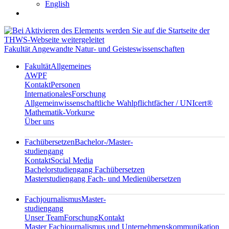
English
Fakultät Angewandte Natur- und Geisteswissenschaften
Fakultät
Allgemeines
AWPF
Kontakt
Personen
Internationales
Forschung
Allgemeinwissenschaftliche Wahlpflichtfächer / UNIcert®
Mathematik-Vorkurse
Über uns
Fachübersetzen
Bachelor-/Master-
studiengang
Kontakt
Social Media
Bachelorstudiengang Fachübersetzen
Masterstudiengang Fach- und Medienübersetzen
Fachjournalismus
Master-
studiengang
Unser Team
Forschung
Kontakt
Master Fachjournalismus und Unternehmenskommunikation