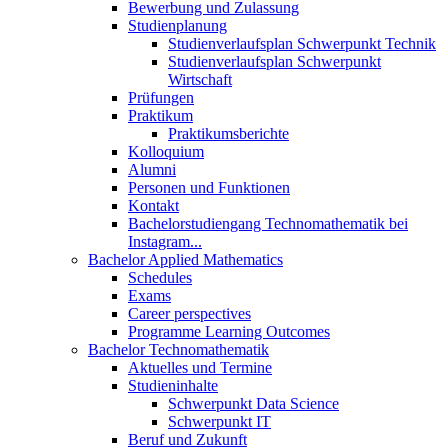
Bewerbung und Zulassung
Studienplanung
Studienverlaufsplan Schwerpunkt Technik
Studienverlaufsplan Schwerpunkt
Wirtschaft
Prüfungen
Praktikum
Praktikumsberichte
Kolloquium
Alumni
Personen und Funktionen
Kontakt
Bachelorstudiengang Technomathematik bei
Instagram...
Bachelor Applied Mathematics
Schedules
Exams
Career perspectives
Programme Learning Outcomes
Bachelor Technomathematik
Aktuelles und Termine
Studieninhalte
Schwerpunkt Data Science
Schwerpunkt IT
Beruf und Zukunft