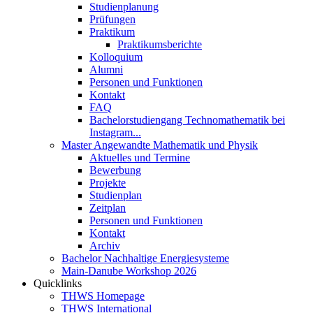
Studienplanung
Prüfungen
Praktikum
Praktikumsberichte
Kolloquium
Alumni
Personen und Funktionen
Kontakt
FAQ
Bachelorstudiengang Technomathematik bei
Instagram...
Master Angewandte Mathematik und Physik
Aktuelles und Termine
Bewerbung
Projekte
Studienplan
Zeitplan
Personen und Funktionen
Kontakt
Archiv
Bachelor Nachhaltige Energiesysteme
Main-Danube Workshop 2026
Quicklinks
THWS Homepage
THWS International