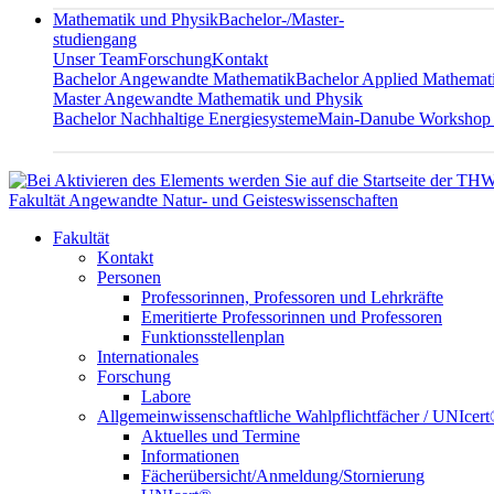
Mathematik und Physik
Bachelor-/Master-
studiengang
Unser Team
Forschung
Kontakt
Bachelor Angewandte Mathematik
Bachelor Applied Mathemat
Master Angewandte Mathematik und Physik
Bachelor Nachhaltige Energiesysteme
Main-Danube Workshop
Fakultät Angewandte Natur- und Geisteswissenschaften
Fakultät
Kontakt
Personen
Professorinnen, Professoren und Lehrkräfte
Emeritierte Professorinnen und Professoren
Funktionsstellenplan
Internationales
Forschung
Labore
Allgemeinwissenschaftliche Wahlpflichtfächer / UNIcer
Aktuelles und Termine
Informationen
Fächerübersicht/Anmeldung/Stornierung