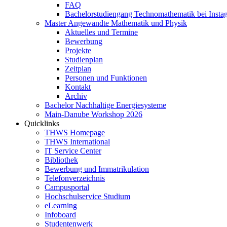
FAQ
Bachelorstudiengang Technomathematik bei Instag
Master Angewandte Mathematik und Physik
Aktuelles und Termine
Bewerbung
Projekte
Studienplan
Zeitplan
Personen und Funktionen
Kontakt
Archiv
Bachelor Nachhaltige Energiesysteme
Main-Danube Workshop 2026
Quicklinks
THWS Homepage
THWS International
IT Service Center
Bibliothek
Bewerbung und Immatrikulation
Telefonverzeichnis
Campusportal
Hochschulservice Studium
eLearning
Infoboard
Studentenwerk