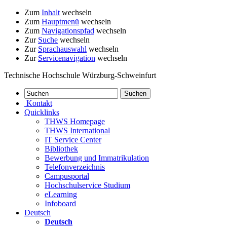
Zum
Inhalt
wechseln
Zum
Hauptmenü
wechseln
Zum
Navigationspfad
wechseln
Zur
Suche
wechseln
Zur
Sprachauswahl
wechseln
Zur
Servicenavigation
wechseln
Technische Hochschule Würzburg-Schweinfurt
Kontakt
Quicklinks
THWS Homepage
THWS International
IT Service Center
Bibliothek
Bewerbung und Immatrikulation
Telefonverzeichnis
Campusportal
Hochschulservice Studium
eLearning
Infoboard
Deutsch
Deutsch