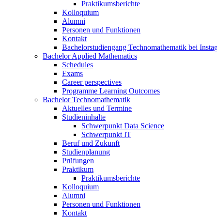
Praktikumsberichte
Kolloquium
Alumni
Personen und Funktionen
Kontakt
Bachelorstudiengang Technomathematik bei Instag
Bachelor Applied Mathematics
Schedules
Exams
Career perspectives
Programme Learning Outcomes
Bachelor Technomathematik
Aktuelles und Termine
Studieninhalte
Schwerpunkt Data Science
Schwerpunkt IT
Beruf und Zukunft
Studienplanung
Prüfungen
Praktikum
Praktikumsberichte
Kolloquium
Alumni
Personen und Funktionen
Kontakt