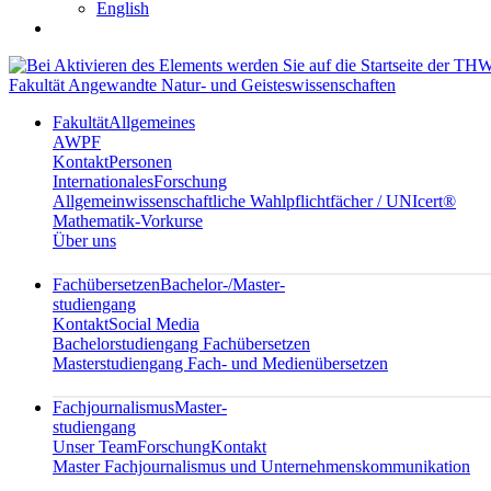
English
Fakultät Angewandte Natur- und Geisteswissenschaften
Fakultät
Allgemeines
AWPF
Kontakt
Personen
Internationales
Forschung
Allgemeinwissenschaftliche Wahlpflichtfächer / UNIcert®
Mathematik-Vorkurse
Über uns
Fachübersetzen
Bachelor-/Master-
studiengang
Kontakt
Social Media
Bachelorstudiengang Fachübersetzen
Masterstudiengang Fach- und Medienübersetzen
Fachjournalismus
Master-
studiengang
Unser Team
Forschung
Kontakt
Master Fachjournalismus und Unternehmenskommunikation