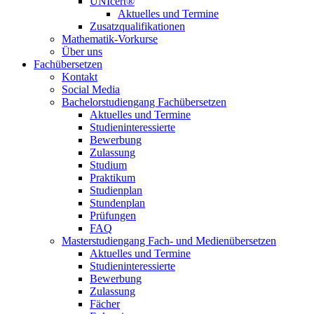
UNIcert®
Aktuelles und Termine
Zusatzqualifikationen
Mathematik-Vorkurse
Über uns
Fachübersetzen
Kontakt
Social Media
Bachelorstudiengang Fachübersetzen
Aktuelles und Termine
Studieninteressierte
Bewerbung
Zulassung
Studium
Praktikum
Studienplan
Stundenplan
Prüfungen
FAQ
Masterstudiengang Fach- und Medienübersetzen
Aktuelles und Termine
Studieninteressierte
Bewerbung
Zulassung
Fächer