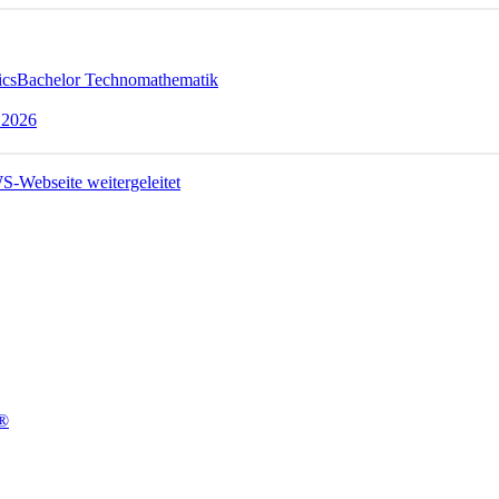
ics
Bachelor Technomathematik
 2026
t®