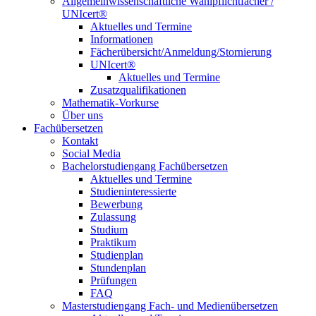
Allgemeinwissenschaftliche Wahlpflichtfächer /
UNIcert®
Aktuelles und Termine
Informationen
Fächerübersicht/Anmeldung/Stornierung
UNIcert®
Aktuelles und Termine
Zusatzqualifikationen
Mathematik-Vorkurse
Über uns
Fachübersetzen
Kontakt
Social Media
Bachelorstudiengang Fachübersetzen
Aktuelles und Termine
Studieninteressierte
Bewerbung
Zulassung
Studium
Praktikum
Studienplan
Stundenplan
Prüfungen
FAQ
Masterstudiengang Fach- und Medienübersetzen