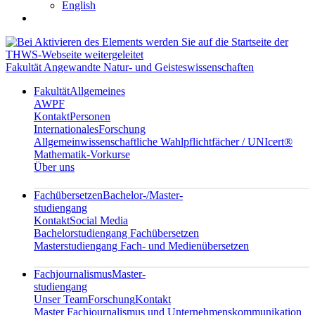
English
Fakultät Angewandte Natur- und Geisteswissenschaften
Fakultät
Allgemeines
AWPF
Kontakt
Personen
Internationales
Forschung
Allgemeinwissenschaftliche Wahlpflichtfächer / UNIcert®
Mathematik-Vorkurse
Über uns
Fachübersetzen
Bachelor-/Master-
studiengang
Kontakt
Social Media
Bachelorstudiengang Fachübersetzen
Masterstudiengang Fach- und Medienübersetzen
Fachjournalismus
Master-
studiengang
Unser Team
Forschung
Kontakt
Master Fachjournalismus und Unternehmenskommunikation