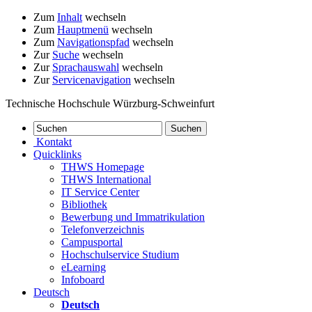
Zum
Inhalt
wechseln
Zum
Hauptmenü
wechseln
Zum
Navigationspfad
wechseln
Zur
Suche
wechseln
Zur
Sprachauswahl
wechseln
Zur
Servicenavigation
wechseln
Technische Hochschule Würzburg-Schweinfurt
Kontakt
Quicklinks
THWS Homepage
THWS International
IT Service Center
Bibliothek
Bewerbung und Immatrikulation
Telefonverzeichnis
Campusportal
Hochschulservice Studium
eLearning
Infoboard
Deutsch
Deutsch