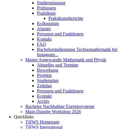
Studienplanung
Prüfungen
Praktikum
Praktikumsberichte
Kolloquium
Alumni
Personen und Funktionen
Kontakt
FAQ
Bachelorstudiengang Technomathematik bei
Instagram...
Master Angewandte Mathematik und Physik
Aktuelles und Termine
Bewerbung
Projekte
Studienplan
Zeitplan
Personen und Funktionen
Kontakt
Archiv
Bachelor Nachhaltige Energiesysteme
Main-Danube Workshop 2026
Quicklinks
THWS Homepage
THWS International