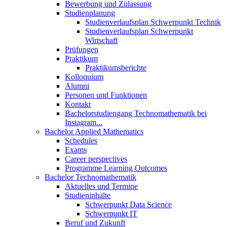
Bewerbung und Zulassung
Studienplanung
Studienverlaufsplan Schwerpunkt Technik
Studienverlaufsplan Schwerpunkt
Wirtschaft
Prüfungen
Praktikum
Praktikumsberichte
Kolloquium
Alumni
Personen und Funktionen
Kontakt
Bachelorstudiengang Technomathematik bei
Instagram...
Bachelor Applied Mathematics
Schedules
Exams
Career perspectives
Programme Learning Outcomes
Bachelor Technomathematik
Aktuelles und Termine
Studieninhalte
Schwerpunkt Data Science
Schwerpunkt IT
Beruf und Zukunft