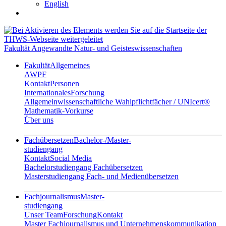
English
Fakultät Angewandte Natur- und Geisteswissenschaften
Fakultät
Allgemeines
AWPF
Kontakt
Personen
Internationales
Forschung
Allgemeinwissenschaftliche Wahlpflichtfächer / UNIcert®
Mathematik-Vorkurse
Über uns
Fachübersetzen
Bachelor-/Master-
studiengang
Kontakt
Social Media
Bachelorstudiengang Fachübersetzen
Masterstudiengang Fach- und Medienübersetzen
Fachjournalismus
Master-
studiengang
Unser Team
Forschung
Kontakt
Master Fachjournalismus und Unternehmenskommunikation