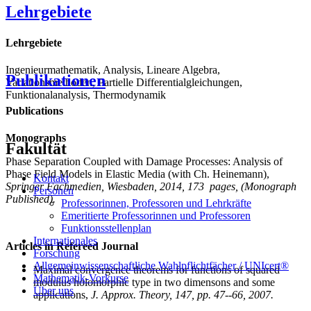
Lehrgebiete
Lehrgebiete
Ingenieurmathematik, Analysis, Lineare Algebra,
Publikationen
Variationsmethoden, Partielle Differentialgleichungen,
Funktionalanalysis, Thermodynamik
Publications
Monographs
Fakultät
Phase Separation Coupled with Damage Processes: Analysis of
Phase Field Models in Elastic Media
(with Ch. Heinemann),
Kontakt
Springer Fachmedien, Wiesbaden, 2014, 173 pages, (Monograph
Personen
Published).
Professorinnen, Professoren und Lehrkräfte
Emeritierte Professorinnen und Professoren
Funktionsstellenplan
Internationales
Articles in Refereed Journal
Forschung
Allgemeinwissenschaftliche Wahlpflichtfächer / UNIcert®
Maximal convergence theorems for functions of squared
Mathematik-Vorkurse
modulus holomorphic type in two dimensons and some
Über uns
applications,
J. Approx. Theory, 147, pp. 47--66, 2007.