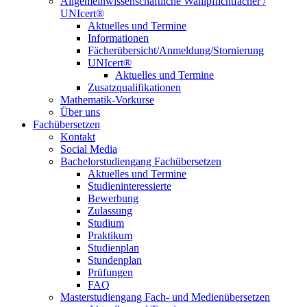
Allgemeinwissenschaftliche Wahlpflichtfächer /
UNIcert®
Aktuelles und Termine
Informationen
Fächerübersicht/Anmeldung/Stornierung
UNIcert®
Aktuelles und Termine
Zusatzqualifikationen
Mathematik-Vorkurse
Über uns
Fachübersetzen
Kontakt
Social Media
Bachelorstudiengang Fachübersetzen
Aktuelles und Termine
Studieninteressierte
Bewerbung
Zulassung
Studium
Praktikum
Studienplan
Stundenplan
Prüfungen
FAQ
Masterstudiengang Fach- und Medienübersetzen