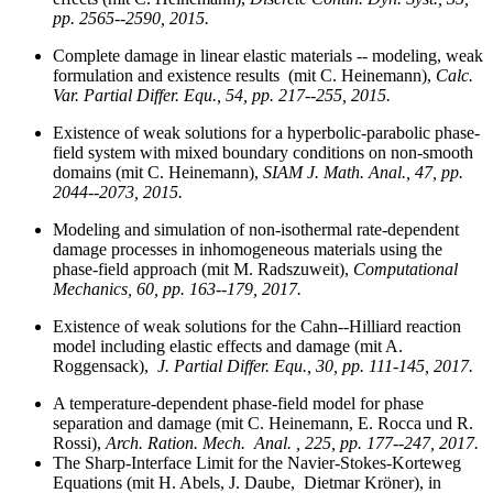
pp. 2565--2590, 2015.
Complete damage in linear elastic materials -- modeling, weak
formulation and existence results (mit C. Heinemann),
Calc.
Var. Partial Differ. Equ., 54, pp. 217--255, 2015.
Existence of weak solutions for a hyperbolic-parabolic phase-
field system with mixed boundary conditions on non-smooth
domains (mit C. Heinemann),
SIAM J. Math. Anal., 47, pp.
2044--2073, 2015.
Modeling and simulation of non-isothermal rate-dependent
damage processes in inhomogeneous materials using the
phase-field approach (mit M. Radszuweit),
Computational
Mechanics, 60, pp. 163--179, 2017.
Existence of weak solutions for the Cahn--Hilliard reaction
model including elastic effects and damage (mit A.
Roggensack),
J. Partial Differ. Equ., 30, pp. 111-145, 2017.
A temperature-dependent phase-field model for phase
separation and damage (mit C. Heinemann, E. Rocca und R.
Rossi),
Arch. Ration. Mech. Anal. , 225, pp. 177--247, 2017.
The Sharp-Interface Limit for the Navier-Stokes-Korteweg
Equations (mit H. Abels, J. Daube, Dietmar Kröner), in