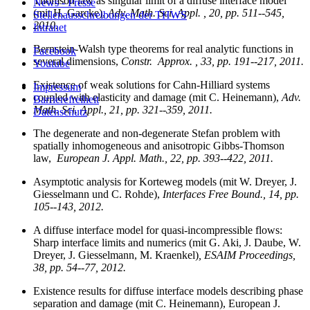
Thomson law as singular limit of a diffuse interface model
News - Presse
(mit H. Garcke),
Adv. Math. Sci. Appl. , 20, pp. 511--545,
Stellenausschreibungen der THWS
2010.
Intranet
Bernstein-Walsh type theorems for real analytic functions in
Facebook
several dimensions,
Constr. Approx. , 33, pp. 191--217, 2011.
Youtube
Existence of weak solutions for Cahn-Hilliard systems
Impressum
coupled with elasticity and damage (mit C. Heinemann),
Adv.
Barrierefreiheit
Math. Sci. Appl., 21, pp. 321--359, 2011.
Datenschutz
The degenerate and non-degenerate Stefan problem with
spatially inhomogeneous and anisotropic Gibbs-Thomson
law,
European J. Appl. Math., 22, pp. 393--422, 2011.
Asymptotic analysis for Korteweg models (mit W. Dreyer, J.
Giesselmann und C. Rohde),
Interfaces Free Bound., 14, pp.
105--143, 2012.
A diffuse interface model for quasi-incompressible flows:
Sharp interface limits and numerics (mit G. Aki, J. Daube, W.
Dreyer, J. Giesselmann, M. Kraenkel)
, ESAIM Proceedings,
38, pp. 54--77, 2012.
Existence results for diffuse interface models describing phase
separation and damage (mit C. Heinemann), European J.