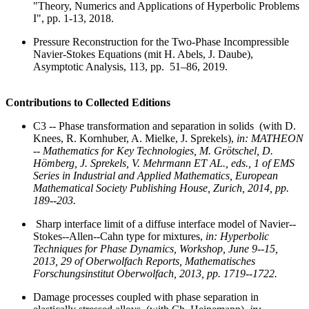
"Theory, Numerics and Applications of Hyperbolic Problems
I", pp. 1-13, 2018.
Pressure Reconstruction for the Two-Phase Incompressible
Navier-Stokes Equations (mit H. Abels, J. Daube),
Asymptotic Analysis, 113, pp. 51–86, 2019.
Contributions to Collected Editions
C3 -- Phase transformation and separation in solids (with D.
Knees, R. Kornhuber, A. Mielke, J. Sprekels),
in: MATHEON
-- Mathematics for Key Technologies, M. Grötschel, D.
Hömberg, J. Sprekels, V. Mehrmann ET AL., eds., 1 of EMS
Series in Industrial and Applied Mathematics, European
Mathematical Society Publishing House, Zurich, 2014, pp.
189--203.
Sharp interface limit of a diffuse interface model of Navier--
Stokes--Allen--Cahn type for mixtures,
in: Hyperbolic
Techniques for Phase Dynamics, Workshop, June 9--15,
2013, 29 of Oberwolfach Reports, Mathematisches
Forschungsinstitut Oberwolfach, 2013, pp. 1719--1722.
Damage processes coupled with phase separation in