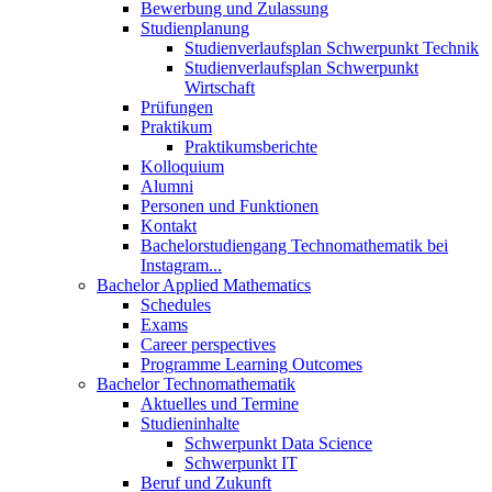
Bewerbung und Zulassung
Studienplanung
Studienverlaufsplan Schwerpunkt Technik
Studienverlaufsplan Schwerpunkt
Wirtschaft
Prüfungen
Praktikum
Praktikumsberichte
Kolloquium
Alumni
Personen und Funktionen
Kontakt
Bachelorstudiengang Technomathematik bei
Instagram...
Bachelor Applied Mathematics
Schedules
Exams
Career perspectives
Programme Learning Outcomes
Bachelor Technomathematik
Aktuelles und Termine
Studieninhalte
Schwerpunkt Data Science
Schwerpunkt IT
Beruf und Zukunft