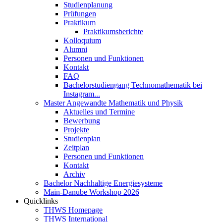
Studienplanung
Prüfungen
Praktikum
Praktikumsberichte
Kolloquium
Alumni
Personen und Funktionen
Kontakt
FAQ
Bachelorstudiengang Technomathematik bei
Instagram...
Master Angewandte Mathematik und Physik
Aktuelles und Termine
Bewerbung
Projekte
Studienplan
Zeitplan
Personen und Funktionen
Kontakt
Archiv
Bachelor Nachhaltige Energiesysteme
Main-Danube Workshop 2026
Quicklinks
THWS Homepage
THWS International