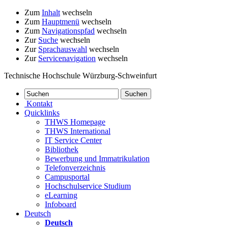
Zum
Inhalt
wechseln
Zum
Hauptmenü
wechseln
Zum
Navigationspfad
wechseln
Zur
Suche
wechseln
Zur
Sprachauswahl
wechseln
Zur
Servicenavigation
wechseln
Technische Hochschule Würzburg-Schweinfurt
Kontakt
Quicklinks
THWS Homepage
THWS International
IT Service Center
Bibliothek
Bewerbung und Immatrikulation
Telefonverzeichnis
Campusportal
Hochschulservice Studium
eLearning
Infoboard
Deutsch
Deutsch