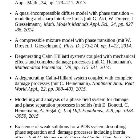
Appl. Math., 24, pp. 179--211, 2013.
A quasi-incompressible diffuse model with phase transition --
modeling and sharp interface limits (mit G. Aki, W. Dreyer, J.
Giesselmann),
Math. Models Methods Appl. Sci., 24, pp. 827-
-86, 2014.
A compressible mixture model with phase transition (mit W.
Dreyer, J. Giesselmann),
Phys. D, 273-274, pp. 1--13, 2014.
Degenerating Cahn-Hilliard systems coupled with mechanical
effects and complete damage processes (mit C. Heinemann),
Mathematica Bohemica, 139, pp. 315-331, 2014.
A degenerating Cahn-Hilliard system coupled with complete
damage processes (mit C. Heinemann),
Nonlinear Anal. Real
World Appl., 22, pp. 388--403, 2015.
Modelling and analysis of a phase-field system for damage
and phase separation processes in solids (mit E. Bonetti, C.
Heinemann, A. Segatti),
J. of Diff. Equations., 258, pp. 3928-
-3959, 2015
Existence of weak solutions for a PDE system describing
phase separation and damage processes including inertia
effects (mit C. Heinemann),
Discrete Contin. Dyn. Syst., 35,