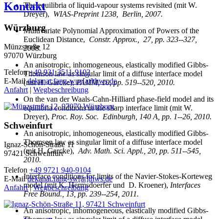
Kontakt
The equilibria of liquid-vapour systems revisited (mit W.
Dreyer),
WIAS-Preprint 1238, Berlin, 2007.
Würzburg
Multivariate Polynomial Approximation of Powers of the
Euclidean Distance,
Constr. Approx., 27, pp. 323--327,
Münzstraße 12
2008.
97070 Würzburg
An anisotropic, inhomogeneous, elastically modified Gibbs-
Telefon
+49 931 3511-9102
Thomson law as singular limit of a diffuse interface model
E-Mail
dekanat.fang-wue[at]thws.de
(mit H. Garcke),
PAMM, 10, pp. 519--520, 2010.
Anfahrt
|
Wegbeschreibung
On the van der Waals-Cahn-Hilliard phase-field model and its
equilibria conditions in the sharp interface limit (mit W.
Dreyer),
Proc. Roy. Soc. Edinburgh, 140 A, pp. 1--26, 2010.
Schweinfurt
An anisotropic, inhomogeneous, elastically modified Gibbs-
Thomson law as singular limit of a diffuse interface model
Ignaz-Schön-Straße 11
(mit H. Garcke),
Adv. Math. Sci. Appl., 20, pp. 511--545,
97421 Schweinfurt
2010.
Telefon
+49 9721 940-9104
Interface conditions for limits of the Navier-Stokes-Korteweg
E-Mail
dekanat.fang-sw[at]thws.de
model (mit K. Hermsdoerfer und D. Kroener),
Interfaces
Anfahrt
|
Wegbeschreibung
Free Bound., 13, pp. 239--254, 2011.
An anisotropic, inhomogeneous, elastically modified Gibbs-