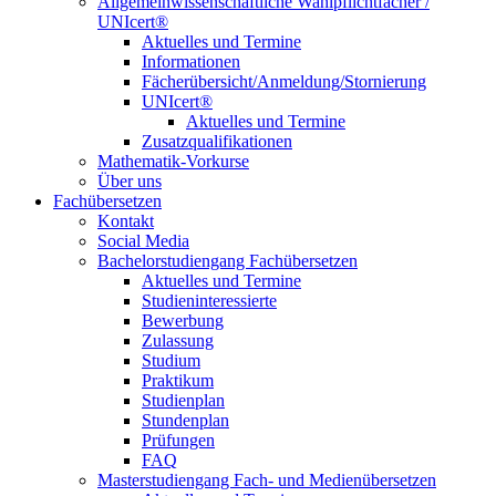
Allgemeinwissenschaftliche Wahlpflichtfächer /
UNIcert®
Aktuelles und Termine
Informationen
Fächerübersicht/Anmeldung/Stornierung
UNIcert®
Aktuelles und Termine
Zusatzqualifikationen
Mathematik-Vorkurse
Über uns
Fachübersetzen
Kontakt
Social Media
Bachelorstudiengang Fachübersetzen
Aktuelles und Termine
Studieninteressierte
Bewerbung
Zulassung
Studium
Praktikum
Studienplan
Stundenplan
Prüfungen
FAQ
Masterstudiengang Fach- und Medienübersetzen