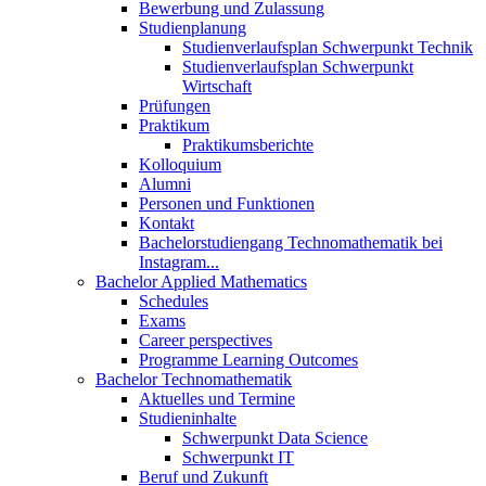
Bewerbung und Zulassung
Studienplanung
Studienverlaufsplan Schwerpunkt Technik
Studienverlaufsplan Schwerpunkt
Wirtschaft
Prüfungen
Praktikum
Praktikumsberichte
Kolloquium
Alumni
Personen und Funktionen
Kontakt
Bachelorstudiengang Technomathematik bei
Instagram...
Bachelor Applied Mathematics
Schedules
Exams
Career perspectives
Programme Learning Outcomes
Bachelor Technomathematik
Aktuelles und Termine
Studieninhalte
Schwerpunkt Data Science
Schwerpunkt IT
Beruf und Zukunft