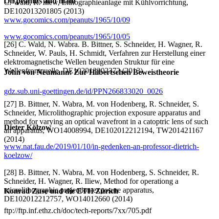
On peanuts and math
C. Wald, R. Iliew, Lithographieanlage mit Kühlvorrichtung,
DE102013201805 (2013)
www.gocomics.com/peanuts/1965/10/09
www.gocomics.com/peanuts/1965/10/05
[26] C. Wald, N. Wabra. B. Bittner, S. Schneider, H. Wagner, R.
Schneider, W. Pauls, H. Schmidt, Verfahren zur Herstellung einer
elektromagnetische Wellen beugenden Struktur für eine
Wellenfrontquelle, DE102013202372 (2013)
John von Neumann: Zur Hilbertschen Beweistheorie
gdz.sub.uni-goettingen.de/id/PPN266833020_0026
[27] B. Bittner, N. Wabra, M. von Hodenberg, R. Schneider, S.
Schneider, Microlithographic projection exposure apparatus and
method for varying an optical wavefront in a catoptric lens of such
Dieter Kölzow
an apparatus, WO14008994, DE102012212194, TW201421167
(2014)
www.nat.fau.de/2019/01/10/in-gedenken-an-professor-dietrich-
koelzow/
[28] B. Bittner, N. Wabra, M. von Hodenberg, S. Schneider, R.
Schneider, H. Wagner, R. Iliew, Method for operationg a
microlithographic projection exposure apparatus,
Konrad Zuse und die ETH Zürich
DE102012212757, WO14012660 (2014)
ftp://ftp.inf.ethz.ch/doc/tech-reports/7xx/705.pdf