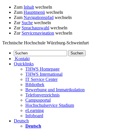
Zum
Inhalt
wechseln
Zum
Hauptmenü
wechseln
Zum
Navigationspfad
wechseln
Zur
Suche
wechseln
Zur
Sprachauswahl
wechseln
Zur
Servicenavigation
wechseln
Technische Hochschule Würzburg-Schweinfurt
Kontakt
Quicklinks
THWS Homepage
THWS International
IT Service Center
Bibliothek
Bewerbung und Immatrikulation
Telefonverzeichnis
Campusportal
Hochschulservice Studium
eLearning
Infoboard
Deutsch
Deutsch