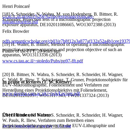
Henri Poincaré
[18] S. Schneider, N. Wabra, M. von Hodenberg, B. Bittner, R.
cfcul.fc.ul.pt/pdfs%20e%20powerpoints/poincare-
Schneider, Projection lens of a microlithographic projection
futmatcompleto.pdf
exposure apparatus, DE102011086665, WO13072388 (2013)
Felix Browder
pdfs.semanticscholar.org/cb03/e7b8f12a3a877af132a52a4b1cee1937
[19] H. Walter, B. Bittner, Method of operating a microlithographic
projection exposure apparatus and projection objective of such an
Future of the FFT, 20 years ago
apparatus, WO13113336 (2013)
www.cs.tau.ac.il/~stoledo/Pubs/pp97-fft.pdf
[20] B. Bittner, N. Wabra, S. Schneider, R. Schneider, H. Wagner,
C. Wald, R. Iliew, T. Schicketanz, T. Gruner, Projektionsobjektiv für
In praise of lectures (T. W. Körner)
EUV-Mikrolithographie, Folienelement und Verfahren zur
Herstellung eines Projektionsobjektivs mit Folienelement,
www.dpmms.cam.ac.uk/~twk/Lecture.pdf
DE102012202057, WO13117343, TW201337324 (2013)
Über Hunde und Katzen
[21] B. Bittner, N. Wabra, S. Schneider, R. Schneider, H. Wagner,
W. Pauls, R. Iliew, Verfahren zum Betreiben eines
Projektionsbelichtungssystems für die EUV-Lithographie und
archiv.omnisophie.com/day_116.html