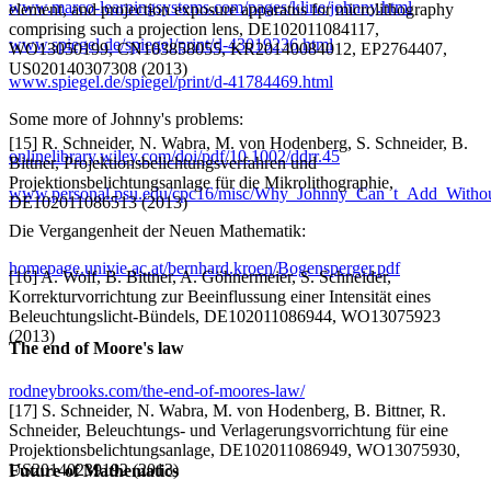
www.marco-learningsystems.com/pages/kline/johnny.html
element, and projection exposure apparatus for microlithography
comprising such a projection lens, DE102011084117,
www.spiegel.de/spiegel/print/d-43019236.html
WO13050199, CN103858055, KR20140084012, EP2764407,
US020140307308 (2013)
www.spiegel.de/spiegel/print/d-41784469.html
Some more of Johnny's problems:
[15] R. Schneider, N. Wabra, M. von Hodenberg, S. Schneider, B.
onlinelibrary.wiley.com/doi/pdf/10.1002/ddrr.45
Bittner, Projektionsbelichtungsverfahren und
Projektionsbelichtungsanlage für die Mikrolithographie,
www.personal.psu.edu/cpc16/misc/Why_Johnny_Can_t_Add_Without
DE102011086513 (2013)
Die Vergangenheit der Neuen Mathematik:
homepage.univie.ac.at/bernhard.kroen/Bogensperger.pdf
[16] A. Wolf, B. Bittner, A. Göhnermeier, S. Schneider,
Korrekturvorrichtung zur Beeinflussung einer Intensität eines
Beleuchtungslicht-Bündels, DE102011086944, WO13075923
(2013)
The end of Moore's law
rodneybrooks.com/the-end-of-moores-law/
[17] S. Schneider, N. Wabra, M. von Hodenberg, B. Bittner, R.
Schneider, Beleuchtungs- und Verlagerungsvorrichtung für eine
Projektionsbelichtungsanlage, DE102011086949, WO13075930,
US20140239192 (2013)
Future of Mathematics