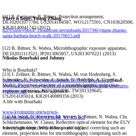
[11] R. Freimann, B. Bittner, Projection arrangement,
There is hope: Yitang Zhang
DE102011077784, US2014104587, WO12175501, CN103620500,
KR20140041742 (2012)
d2r55xnwy6nx47.cloudfront.net/uploads/2017/06/yitang-zhangs-
santa-barbara-beach-walk-20170615.pdf
[12] B. Bittner, N. Wabra, Microlithographic exposure apparatus,
DE102011113521, JP2013065857, US2013070221 (2013)
Nikolas Bourbaki and Johnny
Who is Bourbaki?
[13] J. Zellner, B. Bittner, N. Wabra, M. von Hodenberg, S.
Schneider, R. Schneider, A. Schob, G. Rudolph, A. Gratzke, A.
math.sun.ac.za/wp-content/uploads/2013/03/Bourbaki.pdf
and
Moffat, Projection objective of a mcrolithographic projection
www.tau.ac.il/~corry/publications/articles/pdf/bourbaki-structures-
exposure apparatus, WO13044936, TW201329645,
synthese.pdf
for another approach
US2014185024, KR20140089356 (2013)
A life with Bourbaki
www.kyotoprize.org/wp/wp-
[14] M. Weiß, N. Kerwien, M. Weiser, B. Bittner, N. Wabra, Chr.
content/uploads/2016/02/10kB_lct_EN.pdf
Schlichenmaier, W. Clauss, Reflective optical element for the EUV
Johnny's problem (Why Johnny can't add):
wavelength range, method for producing and correcting such an
element, projection lens for microlithography comprising such an