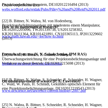
Projektionsbelichtungssystem, DE102012216494 (2013)
Chaser outperforms Rico
webs.wofford.edu/reidak/Pubs/Pilley%20and%20Reid%202011.pdf
[22] B. Bittner, N. Wabra, M. von Hodenberg,
Projektionsbelichtungsanlage mit mindestens einem Manipulator,
How to do mathematical research?
DE102012205096, TW201339738, US2013258302,
KR20130111364, KR101421891, CN103365113, JP2013229602
www.math.hawaii.edu/~lee/how-to.html
(2013)
Formula of success (N. N. Salashchenko, IPM RAS)
[23] A. Wolf, B. Bittner, T. Gruner, J. Hartjes,
Überwachungseinrichtung für eine Projektonsbelichtungsanlage und
Verfahren zu deren Betrieb, DE102012215698 (2013)
ipmras.ru/en/about/persons/salashcenko
[24] B. Bittner, N. Wabra, S. Schneider, R. Schneider, H. Wagner,
On mismeasurement of science (P. A. Lawrence)
C. Wald, W. Pauls, H. Schmidt, Gekühltes optisches Element für
eine Projektionsbelichtungsanlage, DE102012219543 (2013)
www.dcscience.net/lawrence-current-biology-2007.pdf
[25] N. Wabra, B. Bittner, S. Schneider, R. Schneider, H. Wagner,