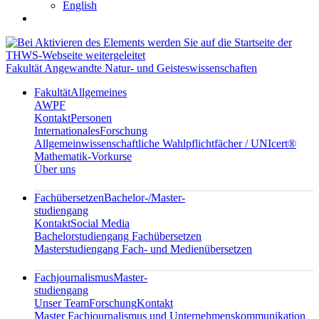
English
Fakultät Angewandte Natur- und Geisteswissenschaften
Fakultät
Allgemeines
AWPF
Kontakt
Personen
Internationales
Forschung
Allgemeinwissenschaftliche Wahlpflichtfächer / UNIcert®
Mathematik-Vorkurse
Über uns
Fachübersetzen
Bachelor-/Master-
studiengang
Kontakt
Social Media
Bachelorstudiengang Fachübersetzen
Masterstudiengang Fach- und Medienübersetzen
Fachjournalismus
Master-
studiengang
Unser Team
Forschung
Kontakt
Master Fachjournalismus und Unternehmenskommunikation