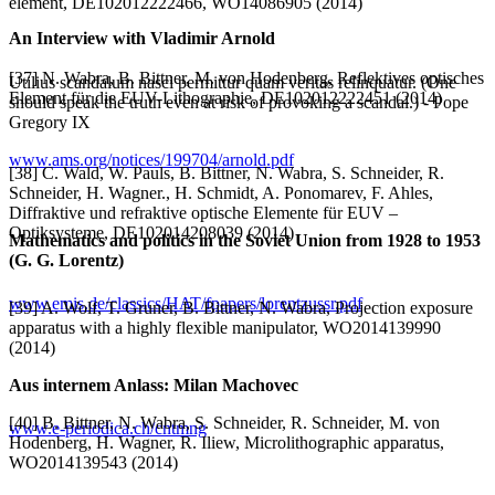
element, DE102012222466, WO14086905 (2014)
An Interview with Vladimir Arnold
[37] N. Wabra, B. Bittner, M. von Hodenberg, Reflektives optisches
Utilius scandalum nasci permittur quam veritas relinquatur. (One
Element für die EUV-Lithographie, DE102012222451 (2014)
should speak the truth even at risk of provoking a scandal.) - Pope
Gregory IX
www.ams.org/notices/199704/arnold.pdf
[38] C. Wald, W. Pauls, B. Bittner, N. Wabra, S. Schneider, R.
Schneider, H. Wagner., H. Schmidt, A. Ponomarev, F. Ahles,
Diffraktive und refraktive optische Elemente für EUV –
Optiksysteme, DE102014208039 (2014)
Mathematics and politics in the Soviet Union from 1928 to 1953
(G. G. Lorentz)
www.emis.de/classics/HAT/fpapers/lorentzussr.pdf
[39] A. Wolf, T. Gruner, B. Bittner, N. Wabra, Projection exposure
apparatus with a highly flexible manipulator, WO2014139990
(2014)
Aus internem Anlass: Milan Machovec
[40] B. Bittner, N. Wabra, S. Schneider, R. Schneider, M. von
www.e-periodica.ch/cntmng
Hodenberg, H. Wagner, R. Iliew, Microlithographic apparatus,
WO2014139543 (2014)