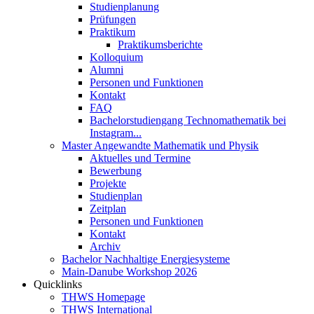
Studienplanung
Prüfungen
Praktikum
Praktikumsberichte
Kolloquium
Alumni
Personen und Funktionen
Kontakt
FAQ
Bachelorstudiengang Technomathematik bei
Instagram...
Master Angewandte Mathematik und Physik
Aktuelles und Termine
Bewerbung
Projekte
Studienplan
Zeitplan
Personen und Funktionen
Kontakt
Archiv
Bachelor Nachhaltige Energiesysteme
Main-Danube Workshop 2026
Quicklinks
THWS Homepage
THWS International