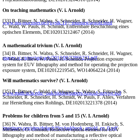
On teaching mathematics (V. i. Arnold)
[33] B. Bittner, N. Wabra, S. Schneider, R. Schneider, H. Wagner,
www.uni-muenster.de/Physik.TP/~munsteg/arnold.html
C. Wald, W. Pauls, H. Schmidt, Entfernbare Beschichtung eines
optischen Elements, DE102013212467 (2014)
A mathematical trivium (V. I. Arnold)
[34] B. Bittner, N. Wabra, S. Schneider, R. Schneider, H. Wagner,
spaces.ac.cn/usr/uploads/2013/09/32866233.pdf
C. Wald, R. Iliew, W. Pauls, H. Schmidt, Projection exposure
system for EUV lithography and method for operating the projection
exposure system, DE102012219545, WO14064224 (2014)
Will mathematics survive? (V. I. Arnold)
[35] B. Bittner, C. Wald, H. Wagner, N. Wabra, S. Fritzsche, S.
www.math.ucla.edu/~pak/hidden/papers/Arnold-survive.pdf
Schneider, R. Schneider, H. Schmidt, W. Pauls, F. Ahles, Verfahren
zur Herstellung eines Rohlings, DE102013221378 (2014)
Problems for children from 5 and 15 (V. I. Arnold)
[36] N. Wabra, B. Bittner, M. von Hodenberg, H. Enkisch, S.
imaginary.org/sites/default/files/taskbook_arnold_en_0.pdf
Müllender, O. Conradi, Reflective optical element for EUV
lithography and method of manufacturing a reflective optical