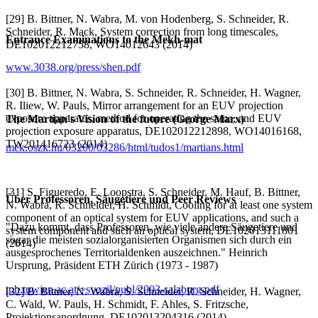
[29] B. Bittner, N. Wabra, M. von Hodenberg, S. Schneider, R.
Schneider, R. Mack, System correction from long timescales,
Entrance Examinations to the Mekh-mat
DE102012212758, WO14012643 (2014)
www.3038.org/press/shen.pdf
[30] B. Bittner, N. Wabra, S. Schneider, R. Schneider, H. Wagner,
R. Iliew, W. Pauls, Mirror arrangement for an EUV projection
exposure apparatus, method for operating the same, and EUV
The Martian's Vision of the future (George Marx)
projection exposure apparatus, DE102012212898, WO14016168,
TW201416723 (2014)
mek.oszk.hu/03200/03286/html/tudos1/martians.html
[31] S. Figueredo, E. Loopstra, S. Schneider, M. Hauf, B. Bittner,
Über Professoren, Säugetiere und Peer Reviews
N. Wabra, R. Schneider, H. Schmidt, Cooling for at least one system
component of an optical system for EUV applications, and such a
"Dazu kommt, dass Professoren, wie viele andere Säugetiere und
system component and such an optical system, DE102013111801
sogar die meisten sozialorganisierten Organismen sich durch ein
(2014)
ausgesprochenes Territorialdenken auszeichnen." Heinrich
Ursprung, Präsident ETH Zürich (1973 - 1987)
tph.tuwien.ac.at/~svozil/publ/2003-salzburg.pdf
[32] B. Bittner, N. Wabra, S. Schneider, R. Schneider, H. Wagner,
C. Wald, W. Pauls, H. Schmidt, F. Ahles, S. Fritzsche,
Projektionsanordnung, DE102013204316 (2014)