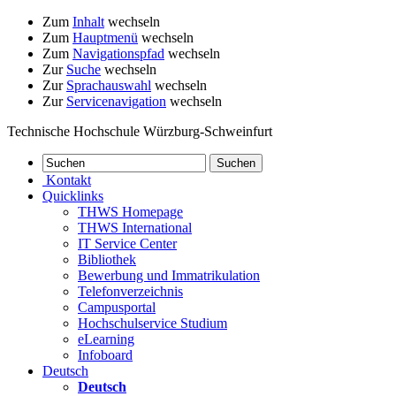
Zum
Inhalt
wechseln
Zum
Hauptmenü
wechseln
Zum
Navigationspfad
wechseln
Zur
Suche
wechseln
Zur
Sprachauswahl
wechseln
Zur
Servicenavigation
wechseln
Technische Hochschule Würzburg-Schweinfurt
Kontakt
Quicklinks
THWS Homepage
THWS International
IT Service Center
Bibliothek
Bewerbung und Immatrikulation
Telefonverzeichnis
Campusportal
Hochschulservice Studium
eLearning
Infoboard
Deutsch
Deutsch