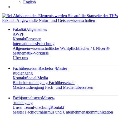
English
Fakultät Angewandte Natur- und Geisteswissenschaften
Fakultät
Allgemeines
AWPF
Kontakt
Personen
Internationales
Forschung
Allgemeinwissenschaftliche Wahlpflichtfächer / UNIcert®
Mathematik-Vorkurse
Über uns
Fachübersetzen
Bachelor-/Master-
studiengang
Kontakt
Social Media
Bachelorstudiengang Fachübersetzen
Masterstudiengang Fach- und Medienübersetzen
Fachjournalismus
Master-
studiengang
Unser Team
Forschung
Kontakt
Master Fachjournalismus und Unternehmenskommunikation