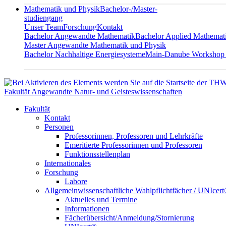
Mathematik und Physik
Bachelor-/Master-
studiengang
Unser Team
Forschung
Kontakt
Bachelor Angewandte Mathematik
Bachelor Applied Mathemat
Master Angewandte Mathematik und Physik
Bachelor Nachhaltige Energiesysteme
Main-Danube Workshop
Fakultät Angewandte Natur- und Geisteswissenschaften
Fakultät
Kontakt
Personen
Professorinnen, Professoren und Lehrkräfte
Emeritierte Professorinnen und Professoren
Funktionsstellenplan
Internationales
Forschung
Labore
Allgemeinwissenschaftliche Wahlpflichtfächer / UNIcer
Aktuelles und Termine
Informationen
Fächerübersicht/Anmeldung/Stornierung