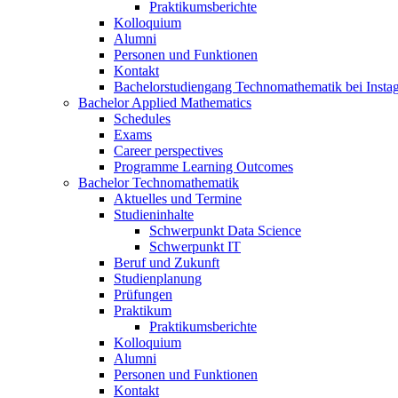
Praktikumsberichte
Kolloquium
Alumni
Personen und Funktionen
Kontakt
Bachelorstudiengang Technomathematik bei Instag
Bachelor Applied Mathematics
Schedules
Exams
Career perspectives
Programme Learning Outcomes
Bachelor Technomathematik
Aktuelles und Termine
Studieninhalte
Schwerpunkt Data Science
Schwerpunkt IT
Beruf und Zukunft
Studienplanung
Prüfungen
Praktikum
Praktikumsberichte
Kolloquium
Alumni
Personen und Funktionen
Kontakt