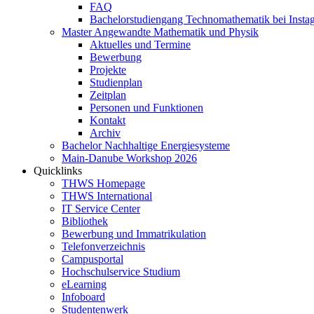
FAQ
Bachelorstudiengang Technomathematik bei Instag
Master Angewandte Mathematik und Physik
Aktuelles und Termine
Bewerbung
Projekte
Studienplan
Zeitplan
Personen und Funktionen
Kontakt
Archiv
Bachelor Nachhaltige Energiesysteme
Main-Danube Workshop 2026
Quicklinks
THWS Homepage
THWS International
IT Service Center
Bibliothek
Bewerbung und Immatrikulation
Telefonverzeichnis
Campusportal
Hochschulservice Studium
eLearning
Infoboard
Studentenwerk