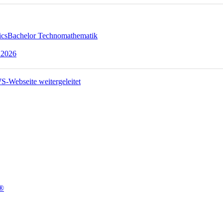
ics
Bachelor Technomathematik
 2026
t®