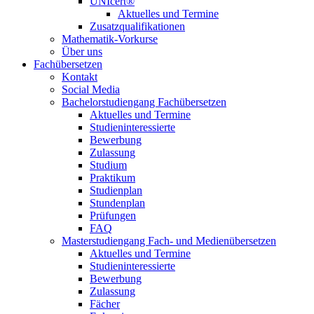
UNIcert®
Aktuelles und Termine
Zusatzqualifikationen
Mathematik-Vorkurse
Über uns
Fachübersetzen
Kontakt
Social Media
Bachelorstudiengang Fachübersetzen
Aktuelles und Termine
Studieninteressierte
Bewerbung
Zulassung
Studium
Praktikum
Studienplan
Stundenplan
Prüfungen
FAQ
Masterstudiengang Fach- und Medienübersetzen
Aktuelles und Termine
Studieninteressierte
Bewerbung
Zulassung
Fächer