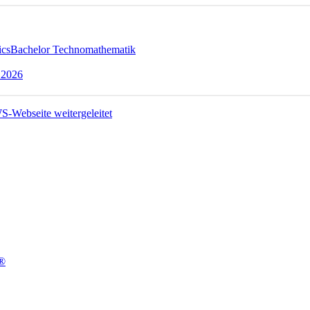
ics
Bachelor Technomathematik
 2026
t®