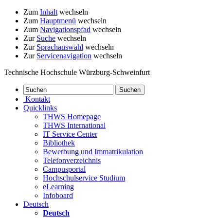
Zum
Inhalt
wechseln
Zum
Hauptmenü
wechseln
Zum
Navigationspfad
wechseln
Zur
Suche
wechseln
Zur
Sprachauswahl
wechseln
Zur
Servicenavigation
wechseln
Technische Hochschule Würzburg-Schweinfurt
Kontakt
Quicklinks
THWS Homepage
THWS International
IT Service Center
Bibliothek
Bewerbung und Immatrikulation
Telefonverzeichnis
Campusportal
Hochschulservice Studium
eLearning
Infoboard
Deutsch
Deutsch