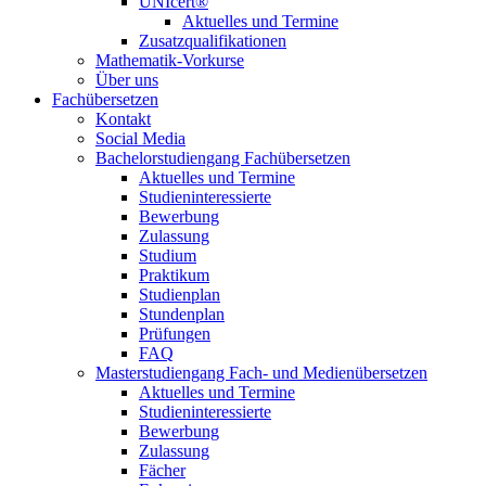
UNIcert®
Aktuelles und Termine
Zusatzqualifikationen
Mathematik-Vorkurse
Über uns
Fachübersetzen
Kontakt
Social Media
Bachelorstudiengang Fachübersetzen
Aktuelles und Termine
Studieninteressierte
Bewerbung
Zulassung
Studium
Praktikum
Studienplan
Stundenplan
Prüfungen
FAQ
Masterstudiengang Fach- und Medienübersetzen
Aktuelles und Termine
Studieninteressierte
Bewerbung
Zulassung
Fächer