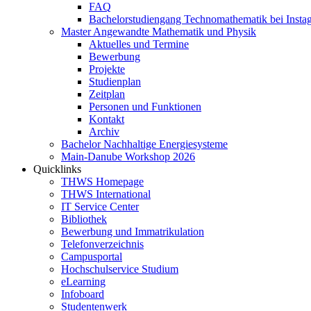
FAQ
Bachelorstudiengang Technomathematik bei Instag
Master Angewandte Mathematik und Physik
Aktuelles und Termine
Bewerbung
Projekte
Studienplan
Zeitplan
Personen und Funktionen
Kontakt
Archiv
Bachelor Nachhaltige Energiesysteme
Main-Danube Workshop 2026
Quicklinks
THWS Homepage
THWS International
IT Service Center
Bibliothek
Bewerbung und Immatrikulation
Telefonverzeichnis
Campusportal
Hochschulservice Studium
eLearning
Infoboard
Studentenwerk