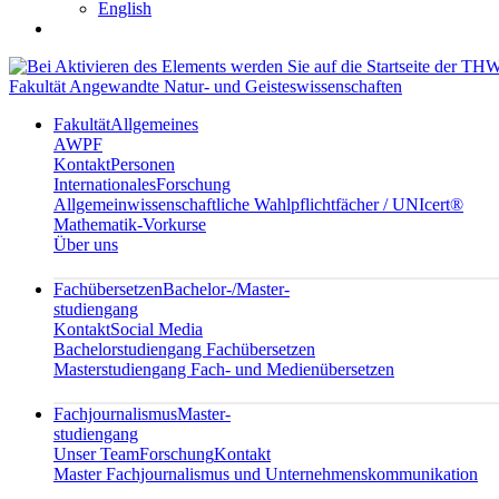
English
Fakultät Angewandte Natur- und Geisteswissenschaften
Fakultät
Allgemeines
AWPF
Kontakt
Personen
Internationales
Forschung
Allgemeinwissenschaftliche Wahlpflichtfächer / UNIcert®
Mathematik-Vorkurse
Über uns
Fachübersetzen
Bachelor-/Master-
studiengang
Kontakt
Social Media
Bachelorstudiengang Fachübersetzen
Masterstudiengang Fach- und Medienübersetzen
Fachjournalismus
Master-
studiengang
Unser Team
Forschung
Kontakt
Master Fachjournalismus und Unternehmenskommunikation