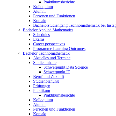
Praktikumsberichte
Kolloquium
Alumni
Personen und Funktionen
Kontakt
Bachelorstudiengang Technomathematik bei Instag
Bachelor Applied Mathematics
Schedules
Exams
Career perspectives
Programme Learning Outcomes
Bachelor Technomathematik
Aktuelles und Termine
Studieninhalte
Schwerpunkt Data Science
Schwerpunkt IT
Beruf und Zukunft
Studienplanung
Prüfungen
Praktikum
Praktikumsberichte
Kolloquium
Alumni
Personen und Funktionen
Kontakt