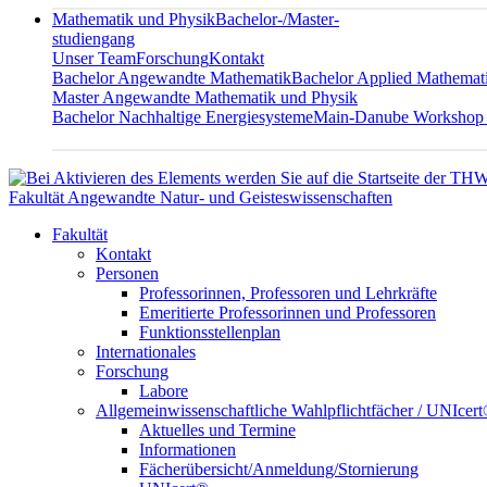
Mathematik und Physik
Bachelor-/Master-
studiengang
Unser Team
Forschung
Kontakt
Bachelor Angewandte Mathematik
Bachelor Applied Mathemat
Master Angewandte Mathematik und Physik
Bachelor Nachhaltige Energiesysteme
Main-Danube Workshop
Fakultät Angewandte Natur- und Geisteswissenschaften
Fakultät
Kontakt
Personen
Professorinnen, Professoren und Lehrkräfte
Emeritierte Professorinnen und Professoren
Funktionsstellenplan
Internationales
Forschung
Labore
Allgemeinwissenschaftliche Wahlpflichtfächer / UNIcer
Aktuelles und Termine
Informationen
Fächerübersicht/Anmeldung/Stornierung