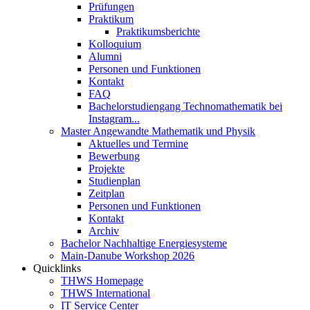
Prüfungen
Praktikum
Praktikumsberichte
Kolloquium
Alumni
Personen und Funktionen
Kontakt
FAQ
Bachelorstudiengang Technomathematik bei
Instagram...
Master Angewandte Mathematik und Physik
Aktuelles und Termine
Bewerbung
Projekte
Studienplan
Zeitplan
Personen und Funktionen
Kontakt
Archiv
Bachelor Nachhaltige Energiesysteme
Main-Danube Workshop 2026
Quicklinks
THWS Homepage
THWS International
IT Service Center