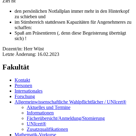
Ziel ist
den persönlichen Notfallplan immer mehr in den Hinterkopf
zu schieben und
im Stirnbereich stattdessen Kapazitäten für Angenehmeres zu
schaffen:
Spaß am Präsentieren (, denn diese Begeisterung überträgt
sich) !
Dozent/in: Herr Wüst
Letzte Änderung: 16.02.2023
Fakultät
Kontakt
Personen
Internationales
Forschung
Allgemeinwissenschaftliche Wahlpflichtfächer / UNIcert®
Aktuelles und Termine
Informationen
Fächerübersicht/Anmeldung/Stornierung
UNIcert®
Zusatzqualifikationen
Mathematik-Vorkurse