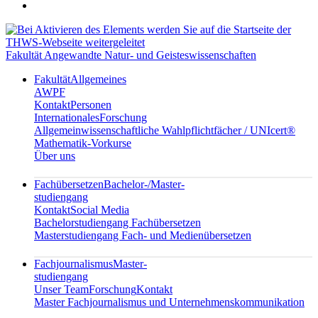
Fakultät Angewandte Natur- und Geisteswissenschaften
Fakultät
Allgemeines
AWPF
Kontakt
Personen
Internationales
Forschung
Allgemeinwissenschaftliche Wahlpflichtfächer / UNIcert®
Mathematik-Vorkurse
Über uns
Fachübersetzen
Bachelor-/Master-
studiengang
Kontakt
Social Media
Bachelorstudiengang Fachübersetzen
Masterstudiengang Fach- und Medienübersetzen
Fachjournalismus
Master-
studiengang
Unser Team
Forschung
Kontakt
Master Fachjournalismus und Unternehmenskommunikation