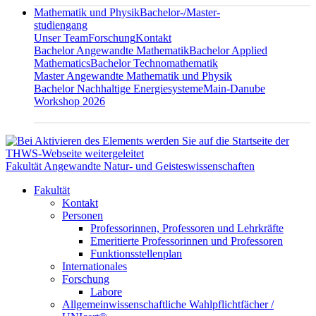
Mathematik und Physik
Bachelor-/Master-
studiengang
Unser Team
Forschung
Kontakt
Bachelor Angewandte Mathematik
Bachelor Applied
Mathematics
Bachelor Technomathematik
Master Angewandte Mathematik und Physik
Bachelor Nachhaltige Energiesysteme
Main-Danube
Workshop 2026
Fakultät Angewandte Natur- und Geisteswissenschaften
Fakultät
Kontakt
Personen
Professorinnen, Professoren und Lehrkräfte
Emeritierte Professorinnen und Professoren
Funktionsstellenplan
Internationales
Forschung
Labore
Allgemeinwissenschaftliche Wahlpflichtfächer /