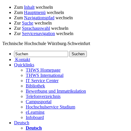
Zum
Inhalt
wechseln
Zum
Hauptmenü
wechseln
Zum
Navigationspfad
wechseln
Zur
Suche
wechseln
Zur
Sprachauswahl
wechseln
Zur
Servicenavigation
wechseln
Technische Hochschule Würzburg-Schweinfurt
Kontakt
Quicklinks
THWS Homepage
THWS International
IT Service Center
Bibliothek
Bewerbung und Immatrikulation
Telefonverzeichnis
Campusportal
Hochschulservice Studium
eLearning
Infoboard
Deutsch
Deutsch