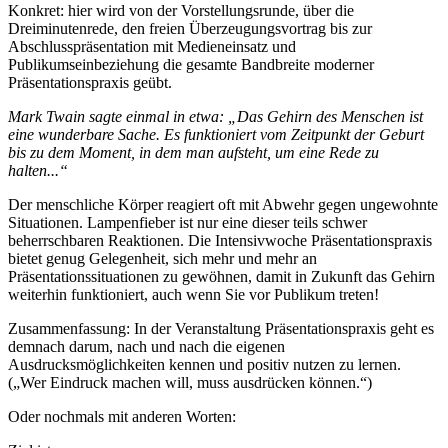
Konkret: hier wird von der Vorstellungsrunde, über die
Dreiminutenrede, den freien Überzeugungsvortrag bis zur
Abschlusspräsentation mit Medieneinsatz und
Publikumseinbeziehung die gesamte Bandbreite moderner
Präsentationspraxis geübt.
Mark Twain sagte einmal in etwa: „Das Gehirn des Menschen ist
eine wunderbare Sache. Es funktioniert vom Zeitpunkt der Geburt
bis zu dem Moment, in dem man aufsteht, um eine Rede zu
halten...“
Der menschliche Körper reagiert oft mit Abwehr gegen ungewohnte
Situationen. Lampenfieber ist nur eine dieser teils schwer
beherrschbaren Reaktionen. Die Intensivwoche Präsentationspraxis
bietet genug Gelegenheit, sich mehr und mehr an
Präsentationssituationen zu gewöhnen, damit in Zukunft das Gehirn
weiterhin funktioniert, auch wenn Sie vor Publikum treten!
Zusammenfassung: In der Veranstaltung Präsentationspraxis geht es
demnach darum, nach und nach die eigenen
Ausdrucksmöglichkeiten kennen und positiv nutzen zu lernen.
(„Wer Eindruck machen will, muss ausdrücken können.“)
Oder nochmals mit anderen Worten: