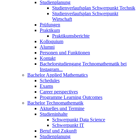
Studienplanung
Studienverlaufsplan Schwerpunkt Technik
Studienverlaufsplan Schwerpunkt
Wirtschaft
Prüfungen
Praktikum
Praktikumsberichte
Kolloquium
Alumni
Personen und Funktionen
Kontakt
Bachelorstudiengang Technomathematik bei
Instagram...
Bachelor Applied Mathematics
Schedules
Exams
Career perspectives
Programme Learning Outcomes
Bachelor Technomathematik
Aktuelles und Termine
Studieninhalte
Schwerpunkt Data Science
Schwerpunkt IT
Beruf und Zukunft
Studienplanung